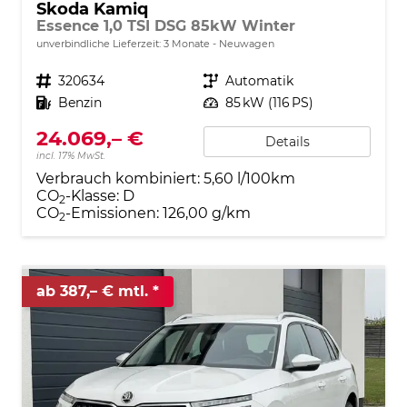
Skoda Kamiq
Essence 1,0 TSI DSG 85kW Winter
unverbindliche Lieferzeit:
3 Monate
Neuwagen
Fahrzeugnr.
320634
Getriebe
Automatik
Kraftstoff
Benzin
Leistung
85 kW (116 PS)
24.069,– €
Details
incl. 17% MwSt.
Verbrauch kombiniert:
5,60 l/100km
CO
-Klasse:
D
2
CO
-Emissionen:
126,00 g/km
2
ab 387,– € mtl.