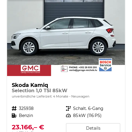
Skoda Kamiq
Selection 1,0 TSI 85kW
unverbindliche Lieferzeit:
4 Monate
Neuwagen
Fahrzeugnr.
325938
Getriebe
Schalt. 6-Gang
Kraftstoff
Benzin
Leistung
85 kW (116 PS)
23.166,– €
Details