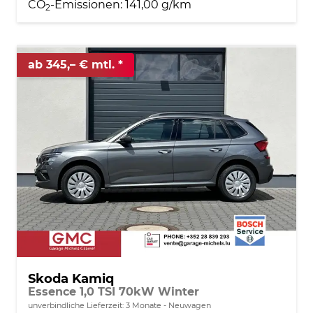
CO
-Emissionen:
141,00 g/km
2
ab 345,– € mtl.
Skoda Kamiq
Essence 1,0 TSI 70kW Winter
unverbindliche Lieferzeit:
3 Monate
Neuwagen