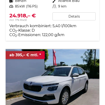
Kraftstoff
Benzin
Außenfarbe
Atlantik Blau
Leistung
85 kW (116 PS)
Kilometerstand
9 km
24.918,– €
Details
incl. 17% MwSt.
Verbrauch kombiniert:
5,40 l/100km
CO
-Klasse:
D
2
CO
-Emissionen:
122,00 g/km
2
ab 395,– € mtl.