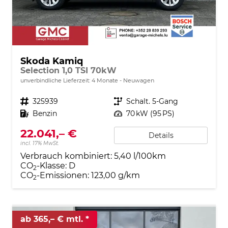
Skoda Kamiq
Selection 1,0 TSI 70kW
unverbindliche Lieferzeit:
4 Monate
Neuwagen
Fahrzeugnr.
325939
Getriebe
Schalt. 5-Gang
Kraftstoff
Benzin
Leistung
70 kW (95 PS)
22.041,– €
Details
incl. 17% MwSt.
Verbrauch kombiniert:
5,40 l/100km
CO
-Klasse:
D
2
CO
-Emissionen:
123,00 g/km
2
ab 365,– € mtl.