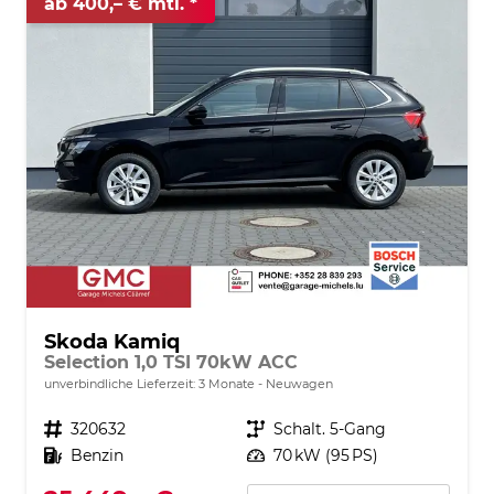
ab 400,– € mtl.
Skoda Kamiq
Selection 1,0 TSI 70kW ACC
unverbindliche Lieferzeit:
3 Monate
Neuwagen
Fahrzeugnr.
320632
Getriebe
Schalt. 5-Gang
Kraftstoff
Benzin
Leistung
70 kW (95 PS)