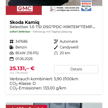
Skoda Kamiq
Selection 1.0 TSI DSG*PDC-HINTEN*TEMPOMAT*SMARTLINK*SHZ*LED*KLIMAAUTOMATIK*
sofort lieferbar
Fahrzeug mit Tageszulassung
Fahrzeugnr.
347686
Getriebe
Automatik
Kraftstoff
Benzin
Außenfarbe
Candyweiß
Leistung
85 kW (116 PS)
Kilometerstand
20 km
01.06.2026
25.131,– €
Details
incl. 17% MwSt.
Verbrauch kombiniert:
5,90 l/100km
CO
-Klasse:
D
2
CO
-Emissionen:
133,00 g/km
2