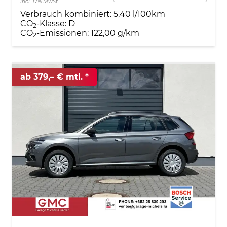
incl. 17% MwSt.
Verbrauch kombiniert:
5,40 l/100km
CO
-Klasse:
D
2
CO
-Emissionen:
122,00 g/km
2
ab 379,– € mtl.