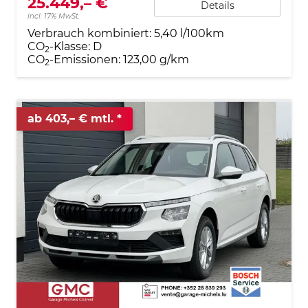
25.449,– €
Details
incl. 17% MwSt.
Verbrauch kombiniert:
5,40 l/100km
CO
-Klasse:
D
2
CO
-Emissionen:
123,00 g/km
2
ab 403,– € mtl.