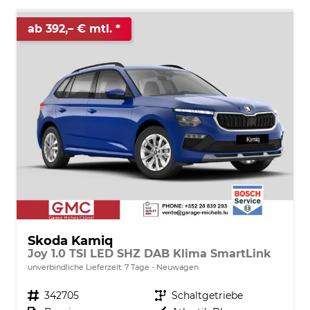
ab 392,– € mtl.
Skoda Kamiq
Joy 1.0 TSI LED SHZ DAB Klima SmartLink
unverbindliche Lieferzeit:
7 Tage
Neuwagen
Fahrzeugnr.
342705
Getriebe
Schaltgetriebe