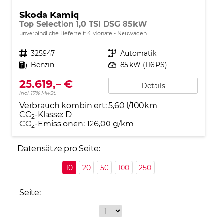
Skoda Kamiq
Top Selection 1,0 TSI DSG 85kW
unverbindliche Lieferzeit:
4 Monate
Neuwagen
Fahrzeugnr.
325947
Getriebe
Automatik
Kraftstoff
Benzin
Leistung
85 kW (116 PS)
25.619,– €
Details
incl. 17% MwSt.
Verbrauch kombiniert:
5,60 l/100km
CO
-Klasse:
D
2
CO
-Emissionen:
126,00 g/km
2
Datensätze pro Seite:
10
20
50
100
250
Seite: