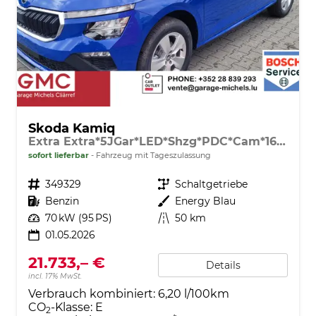
Skoda Kamiq
Extra Extra*5JGar*LED*Shzg*PDC*Cam*16Zoll*ACA*
sofort lieferbar
Fahrzeug mit Tageszulassung
Fahrzeugnr.
349329
Getriebe
Schaltgetriebe
Kraftstoff
Benzin
Außenfarbe
Energy Blau
Leistung
70 kW (95 PS)
Kilometerstand
50 km
01.05.2026
21.733,– €
Details
incl. 17% MwSt.
Verbrauch kombiniert:
6,20 l/100km
CO
-Klasse:
E
2