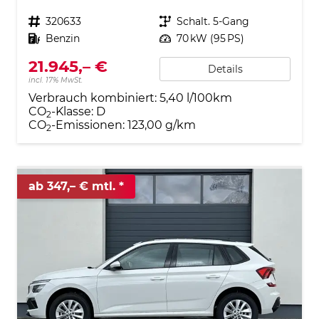
Fahrzeugnr.
320633
Getriebe
Schalt. 5-Gang
Kraftstoff
Benzin
Leistung
70 kW (95 PS)
21.945,– €
Details
incl. 17% MwSt.
Verbrauch kombiniert:
5,40 l/100km
CO
-Klasse:
D
2
CO
-Emissionen:
123,00 g/km
2
ab 347,– € mtl.