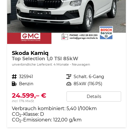
Skoda Kamiq
Top Selection 1,0 TSI 85kW
unverbindliche Lieferzeit:
4 Monate
Neuwagen
Fahrzeugnr.
325941
Getriebe
Schalt. 6-Gang
Kraftstoff
Benzin
Leistung
85 kW (116 PS)
24.599,– €
Details
incl. 17% MwSt.
Verbrauch kombiniert:
5,40 l/100km
CO
-Klasse:
D
2
CO
-Emissionen:
122,00 g/km
2