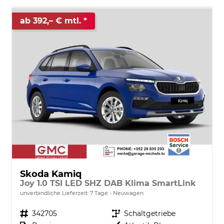
ab 392,– € mtl.
Skoda Kamiq
Joy 1.0 TSI LED SHZ DAB Klima SmartLink
unverbindliche Lieferzeit:
7 Tage
Neuwagen
Fahrzeugnr.
342705
Getriebe
Schaltgetriebe