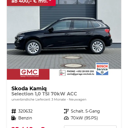
ab 400,– € mtl.
Skoda Kamiq
Selection 1,0 TSI 70kW ACC
unverbindliche Lieferzeit:
3 Monate
Neuwagen
Fahrzeugnr.
320632
Getriebe
Schalt. 5-Gang
Kraftstoff
Benzin
Leistung
70 kW (95 PS)