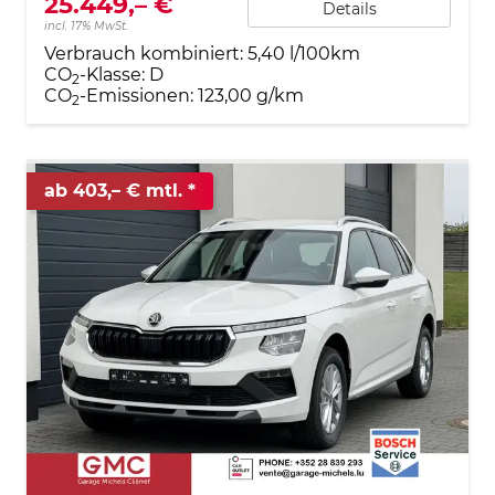
25.449,– €
Details
incl. 17% MwSt.
Verbrauch kombiniert:
5,40 l/100km
CO
-Klasse:
D
2
CO
-Emissionen:
123,00 g/km
2
ab 403,– € mtl.