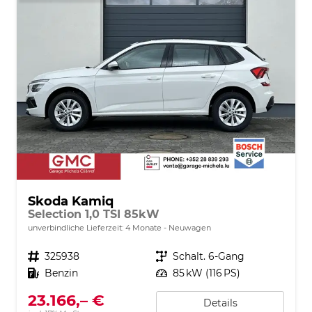
Skoda Kamiq
Selection 1,0 TSI 85kW
unverbindliche Lieferzeit:
4 Monate
Neuwagen
Fahrzeugnr.
325938
Getriebe
Schalt. 6-Gang
Kraftstoff
Benzin
Leistung
85 kW (116 PS)
23.166,– €
Details