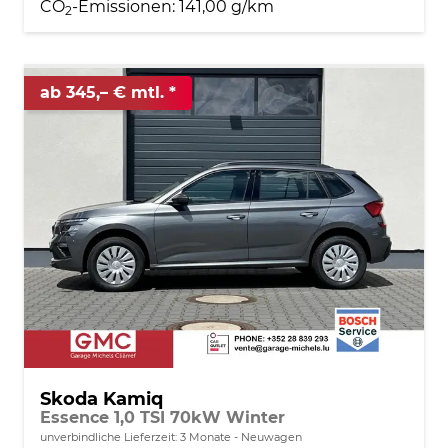
CO
-Emissionen:
141,00 g/km
2
ab 345,– € mtl.
Skoda Kamiq
Essence 1,0 TSI 70kW Winter
unverbindliche Lieferzeit:
3 Monate
Neuwagen