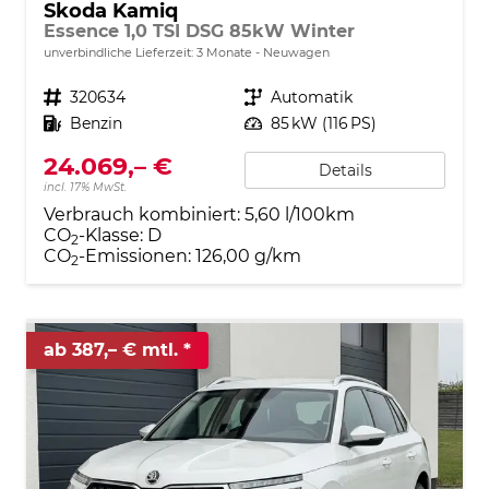
Skoda Kamiq
Essence 1,0 TSI DSG 85kW Winter
unverbindliche Lieferzeit:
3 Monate
Neuwagen
Fahrzeugnr.
320634
Getriebe
Automatik
Kraftstoff
Benzin
Leistung
85 kW (116 PS)
24.069,– €
Details
incl. 17% MwSt.
Verbrauch kombiniert:
5,60 l/100km
CO
-Klasse:
D
2
CO
-Emissionen:
126,00 g/km
2
ab 387,– € mtl.