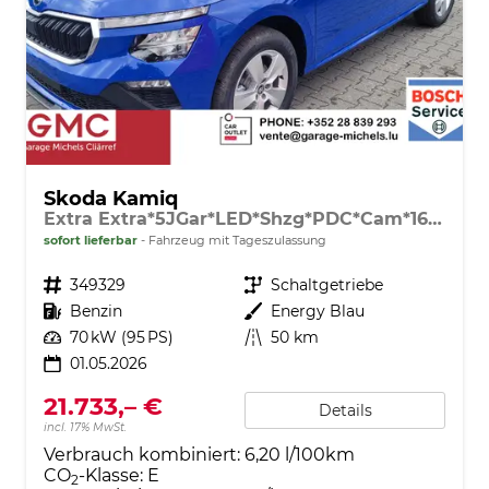
Skoda Kamiq
Extra Extra*5JGar*LED*Shzg*PDC*Cam*16Zoll*ACA*
sofort lieferbar
Fahrzeug mit Tageszulassung
Fahrzeugnr.
349329
Getriebe
Schaltgetriebe
Kraftstoff
Benzin
Außenfarbe
Energy Blau
Leistung
70 kW (95 PS)
Kilometerstand
50 km
01.05.2026
21.733,– €
Details
incl. 17% MwSt.
Verbrauch kombiniert:
6,20 l/100km
CO
-Klasse:
E
2