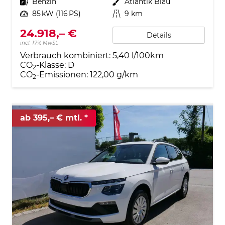
Kraftstoff
Benzin
Außenfarbe
Atlantik Blau
Leistung
85 kW (116 PS)
Kilometerstand
9 km
24.918,– €
Details
incl. 17% MwSt.
Verbrauch kombiniert:
5,40 l/100km
CO
-Klasse:
D
2
CO
-Emissionen:
122,00 g/km
2
ab 395,– € mtl.