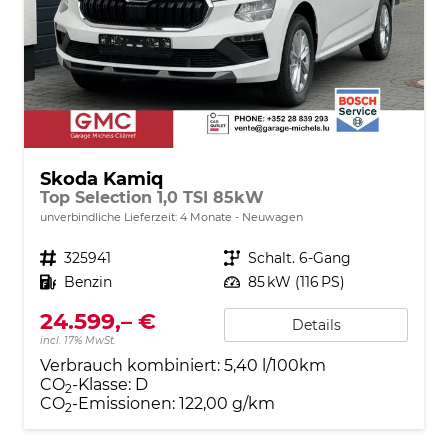
Skoda Kamiq
Top Selection 1,0 TSI 85kW
unverbindliche Lieferzeit:
4 Monate
Neuwagen
Fahrzeugnr.
325941
Getriebe
Schalt. 6-Gang
Kraftstoff
Benzin
Leistung
85 kW (116 PS)
24.599,– €
Details
incl. 17% MwSt.
Verbrauch kombiniert:
5,40 l/100km
CO
-Klasse:
D
2
CO
-Emissionen:
122,00 g/km
2