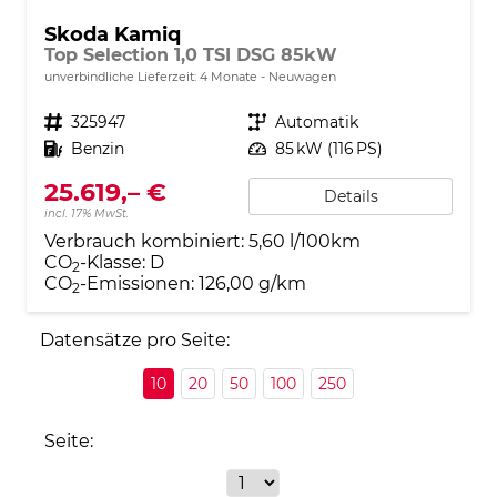
Skoda Kamiq
Top Selection 1,0 TSI DSG 85kW
unverbindliche Lieferzeit:
4 Monate
Neuwagen
Fahrzeugnr.
325947
Getriebe
Automatik
Kraftstoff
Benzin
Leistung
85 kW (116 PS)
25.619,– €
Details
incl. 17% MwSt.
Verbrauch kombiniert:
5,60 l/100km
CO
-Klasse:
D
2
CO
-Emissionen:
126,00 g/km
2
Datensätze pro Seite:
10
20
50
100
250
Seite: