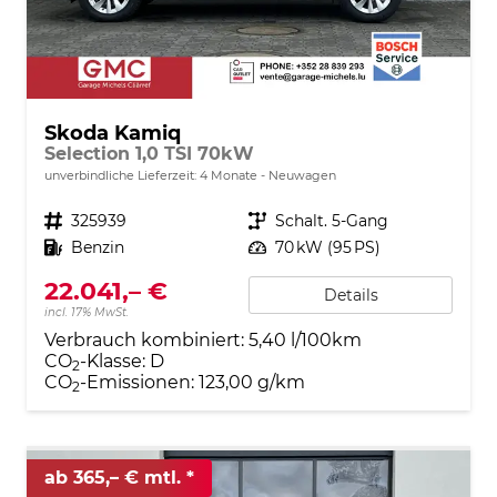
Skoda Kamiq
Selection 1,0 TSI 70kW
unverbindliche Lieferzeit:
4 Monate
Neuwagen
Fahrzeugnr.
325939
Getriebe
Schalt. 5-Gang
Kraftstoff
Benzin
Leistung
70 kW (95 PS)
22.041,– €
Details
incl. 17% MwSt.
Verbrauch kombiniert:
5,40 l/100km
CO
-Klasse:
D
2
CO
-Emissionen:
123,00 g/km
2
ab 365,– € mtl.