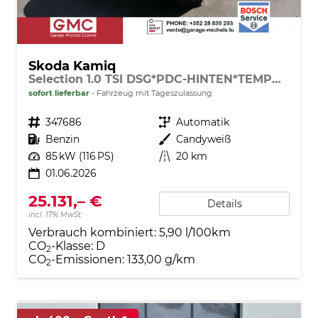
Skoda Kamiq
Selection 1.0 TSI DSG*PDC-HINTEN*TEMPOMAT*SMARTLINK*SHZ*LED*KLIMAAUTOMATIK*
sofort lieferbar
Fahrzeug mit Tageszulassung
Fahrzeugnr.
347686
Getriebe
Automatik
Kraftstoff
Benzin
Außenfarbe
Candyweiß
Leistung
85 kW (116 PS)
Kilometerstand
20 km
01.06.2026
25.131,– €
Details
incl. 17% MwSt.
Verbrauch kombiniert:
5,90 l/100km
CO
-Klasse:
D
2
CO
-Emissionen:
133,00 g/km
2