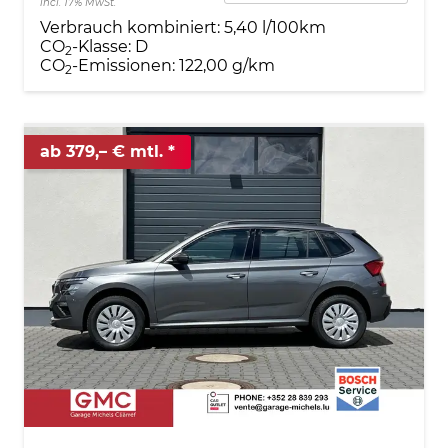
incl. 17% MwSt.
Verbrauch kombiniert:
5,40 l/100km
CO
-Klasse:
D
2
CO
-Emissionen:
122,00 g/km
2
ab 379,– € mtl.