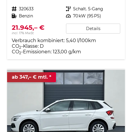
Fahrzeugnr.
320633
Getriebe
Schalt. 5-Gang
Kraftstoff
Benzin
Leistung
70 kW (95 PS)
21.945,– €
Details
incl. 17% MwSt.
Verbrauch kombiniert:
5,40 l/100km
CO
-Klasse:
D
2
CO
-Emissionen:
123,00 g/km
2
ab 347,– € mtl.