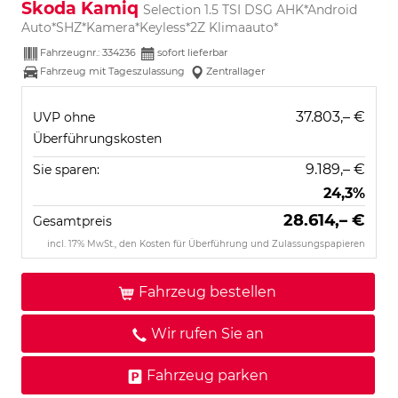
Skoda Kamiq
Selection 1.5 TSI DSG AHK*Android
Auto*SHZ*Kamera*Keyless*2Z Klimaauto*
Fahrzeugnr.:
334236
sofort lieferbar
Fahrzeug mit Tageszulassung
Zentrallager
37.803,– €
UVP ohne
Überführungskosten
9.189,– €
Sie sparen:
24,3%
28.614,– €
Gesamtpreis
incl. 17% MwSt., den Kosten für Überführung und Zulassungspapieren
Fahrzeug bestellen
Wir rufen Sie an
Fahrzeug parken