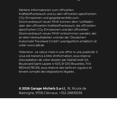
Weitere Informationen zum offiziellen
Kraftstoffverbrauch und zu den offiziellen spezifischen
CO
-Emissionen und gegebenenfalls zum
2
Stromverbrauch neuer PKW können dem 'Leitfaden
über den offiziellen Kraftstoffverbrauch, die offiziellen
spezifischen CO
-Emissionen und den offiziellen
2
Stromverbrauch neuer PKW' entnommen werden, der
an allen Verkaufsstellen und bei der 'Deutschen
Automobil Treuhand GmbH' unentgeltlich erhältlich ist
unter www.dat.de.
*Attention : ce calcul n'est ni une offre ni une publicité. Il
vous est transmis à titre d'information, sous réserve
d'acceptation de votre dossier par AlphaCredit SA,
Boulevard Saint-Lazare 4-10/3, B-1210 Bruxelles, TVA
BE0445.781.316, sous réserve des tarifs en vigueur et
tenant compte des dispositions légales.
© 2026
Garage Michels S.a r.l.
,
18, Route de
Bastogne
,
9706
Clervaux,
+352 28839293