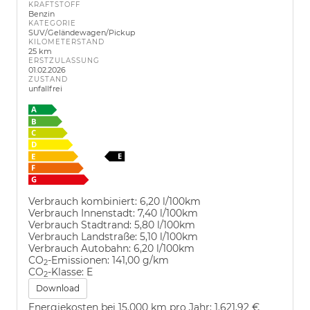
KRAFTSTOFF
Benzin
KATEGORIE
SUV/Geländewagen/Pickup
KILOMETERSTAND
25 km
ERSTZULASSUNG
01.02.2026
ZUSTAND
unfallfrei
Verbrauch kombiniert:
6,20 l/100km
Verbrauch Innenstadt:
7,40 l/100km
Verbrauch Stadtrand:
5,80 l/100km
Verbrauch Landstraße:
5,10 l/100km
Verbrauch Autobahn:
6,20 l/100km
CO
-Emissionen:
141,00 g/km
2
CO
-Klasse:
E
2
Download
Energiekosten bei 15.000 km pro Jahr:
1.621,92 €