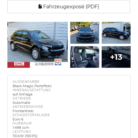
Fahrzeugexposé (PDF)
+13
AUSSENFARBE
Black-Magic Perleffekt
INNENAUSSTATTUNG
auf Anfrage
GETRIEBE
Automatik
ANTRIEBSACHSE
Frontantrieb
SCHADSTOFFKLASSE
Euro 6
HUBRAUM
1.498 ccm
LEISTUNG
110 kW (150 PS)