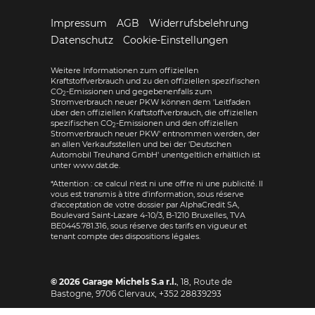
Impressum
AGB
Widerrufsbelehrung
Datenschutz
Cookie-Einstellungen
Weitere Informationen zum offiziellen
Kraftstoffverbrauch und zu den offiziellen spezifischen
CO
-Emissionen und gegebenenfalls zum
2
Stromverbrauch neuer PKW können dem 'Leitfaden
über den offiziellen Kraftstoffverbrauch, die offiziellen
spezifischen CO
-Emissionen und den offiziellen
2
Stromverbrauch neuer PKW' entnommen werden, der
an allen Verkaufsstellen und bei der 'Deutschen
Automobil Treuhand GmbH' unentgeltlich erhältlich ist
unter www.dat.de.
*Attention : ce calcul n'est ni une offre ni une publicité. Il
vous est transmis à titre d'information, sous réserve
d'acceptation de votre dossier par AlphaCredit SA,
Boulevard Saint-Lazare 4-10/3, B-1210 Bruxelles, TVA
BE0445.781.316, sous réserve des tarifs en vigueur et
tenant compte des dispositions légales.
© 2026
Garage Michels S.a r.l.
,
18, Route de
Bastogne
,
9706
Clervaux,
+352 28839293