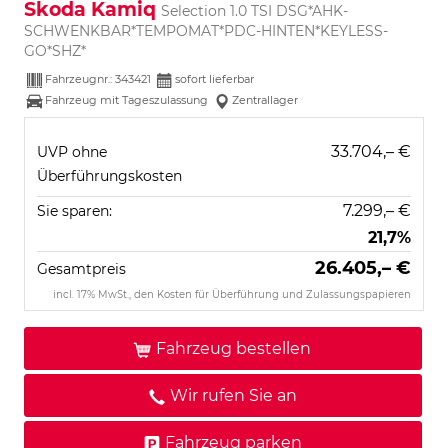
Skoda Kamiq
Selection 1.0 TSI DSG*AHK-
SCHWENKBAR*TEMPOMAT*PDC-HINTEN*KEYLESS-
GO*SHZ*
Fahrzeugnr.:
343421
sofort lieferbar
Fahrzeug mit Tageszulassung
Zentrallager
33.704,– €
UVP ohne
Überführungskosten
7.299,– €
Sie sparen:
21,7%
26.405,– €
Gesamtpreis
incl. 17% MwSt., den Kosten für Überführung und Zulassungspapieren
Fahrzeug bestellen
Wir rufen Sie an
Fahrzeug parken