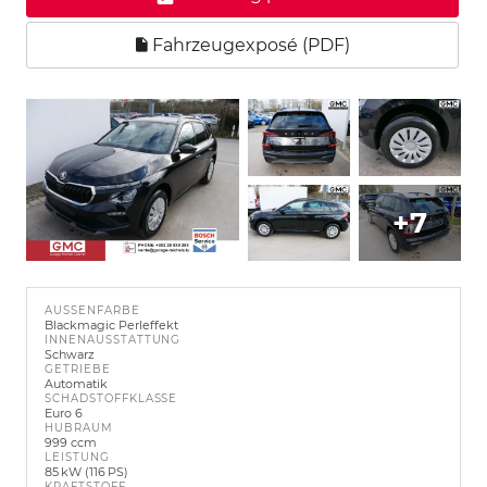
Fahrzeugexposé (PDF)
+7
AUSSENFARBE
Blackmagic Perleffekt
INNENAUSSTATTUNG
Schwarz
GETRIEBE
Automatik
SCHADSTOFFKLASSE
Euro 6
HUBRAUM
999 ccm
LEISTUNG
85 kW (116 PS)
KRAFTSTOFF