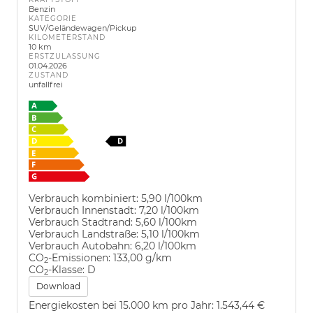
Benzin
KATEGORIE
SUV/Geländewagen/Pickup
KILOMETERSTAND
10 km
ERSTZULASSUNG
01.04.2026
ZUSTAND
unfallfrei
Verbrauch kombiniert:
5,90 l/100km
Verbrauch Innenstadt:
7,20 l/100km
Verbrauch Stadtrand:
5,60 l/100km
Verbrauch Landstraße:
5,10 l/100km
Verbrauch Autobahn:
6,20 l/100km
CO
-Emissionen:
133,00 g/km
2
CO
-Klasse:
D
2
Download
Energiekosten bei 15.000 km pro Jahr:
1.543,44 €