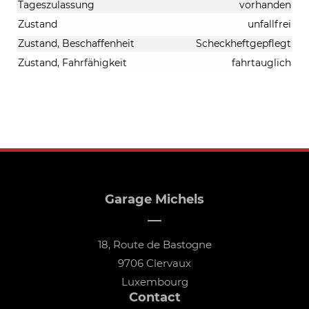
Tageszulassung
vorhanden
Zustand
unfallfrei
Zustand, Beschaffenheit
Scheckheftgepflegt
Zustand, Fahrfähigkeit
fahrtauglich
Garage Michels
18, Route de Bastogne
9706 Clervaux
Luxembourg
Contact