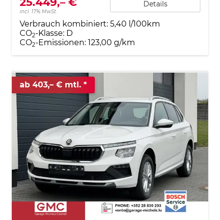
25.449,– €
Details
incl. 17% MwSt.
Verbrauch kombiniert:
5,40 l/100km
CO
-Klasse:
D
2
CO
-Emissionen:
123,00 g/km
2
ab 403,– € mtl.