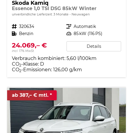
Skoda Kamiq
Essence 1,0 TSI DSG 85kW Winter
unverbindliche Lieferzeit:
3 Monate
Neuwagen
Fahrzeugnr.
320634
Getriebe
Automatik
Kraftstoff
Benzin
Leistung
85 kW (116 PS)
24.069,– €
Details
incl. 17% MwSt.
Verbrauch kombiniert:
5,60 l/100km
CO
-Klasse:
D
2
CO
-Emissionen:
126,00 g/km
2
ab 387,– € mtl.