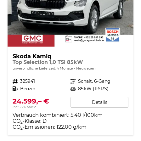
Skoda Kamiq
Top Selection 1,0 TSI 85kW
unverbindliche Lieferzeit:
4 Monate
Neuwagen
Fahrzeugnr.
325941
Getriebe
Schalt. 6-Gang
Kraftstoff
Benzin
Leistung
85 kW (116 PS)
24.599,– €
Details
incl. 17% MwSt.
Verbrauch kombiniert:
5,40 l/100km
CO
-Klasse:
D
2
CO
-Emissionen:
122,00 g/km
2