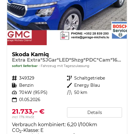
Skoda Kamiq
Extra Extra*5JGar*LED*Shzg*PDC*Cam*16Zoll*ACA*
sofort lieferbar
Fahrzeug mit Tageszulassung
Fahrzeugnr.
349329
Getriebe
Schaltgetriebe
Kraftstoff
Benzin
Außenfarbe
Energy Blau
Leistung
70 kW (95 PS)
Kilometerstand
50 km
01.05.2026
21.733,– €
Details
incl. 17% MwSt.
Verbrauch kombiniert:
6,20 l/100km
CO
-Klasse:
E
2