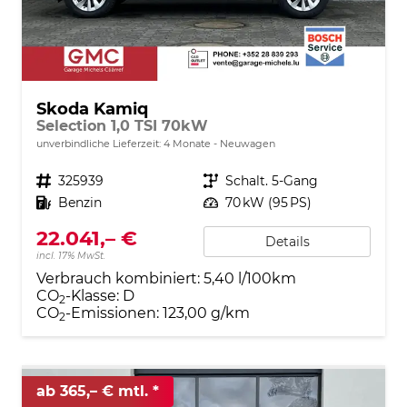
Skoda Kamiq
Selection 1,0 TSI 70kW
unverbindliche Lieferzeit:
4 Monate
Neuwagen
Fahrzeugnr.
325939
Getriebe
Schalt. 5-Gang
Kraftstoff
Benzin
Leistung
70 kW (95 PS)
22.041,– €
Details
incl. 17% MwSt.
Verbrauch kombiniert:
5,40 l/100km
CO
-Klasse:
D
2
CO
-Emissionen:
123,00 g/km
2
ab 365,– € mtl.