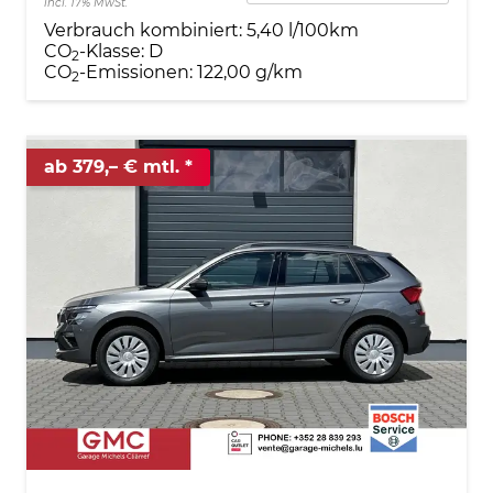
incl. 17% MwSt.
Verbrauch kombiniert:
5,40 l/100km
CO
-Klasse:
D
2
CO
-Emissionen:
122,00 g/km
2
ab 379,– € mtl.