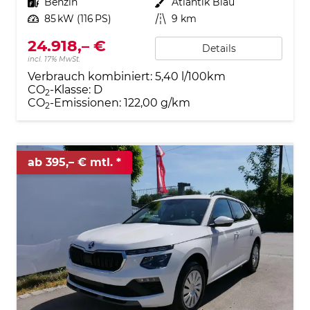
Kraftstoff
Benzin
Außenfarbe
Atlantik Blau
Leistung
85 kW (116 PS)
Kilometerstand
9 km
24.918,– €
Details
incl. 17% MwSt.
Verbrauch kombiniert:
5,40 l/100km
CO
-Klasse:
D
2
CO
-Emissionen:
122,00 g/km
2
ab 395,– € mtl.