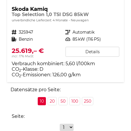
Skoda Kamiq
Top Selection 1,0 TSI DSG 85kW
unverbindliche Lieferzeit:
4 Monate
Neuwagen
Fahrzeugnr.
325947
Getriebe
Automatik
Kraftstoff
Benzin
Leistung
85 kW (116 PS)
25.619,– €
Details
incl. 17% MwSt.
Verbrauch kombiniert:
5,60 l/100km
CO
-Klasse:
D
2
CO
-Emissionen:
126,00 g/km
2
Datensätze pro Seite:
10
20
50
100
250
Seite: