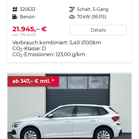
Fahrzeugnr.
320633
Getriebe
Schalt. 5-Gang
Kraftstoff
Benzin
Leistung
70 kW (95 PS)
21.945,– €
Details
incl. 17% MwSt.
Verbrauch kombiniert:
5,40 l/100km
CO
-Klasse:
D
2
CO
-Emissionen:
123,00 g/km
2
ab 347,– € mtl.