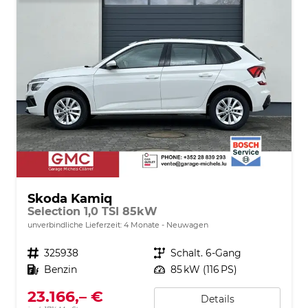
Skoda Kamiq
Selection 1,0 TSI 85kW
unverbindliche Lieferzeit:
4 Monate
Neuwagen
Fahrzeugnr.
325938
Getriebe
Schalt. 6-Gang
Kraftstoff
Benzin
Leistung
85 kW (116 PS)
23.166,– €
Details