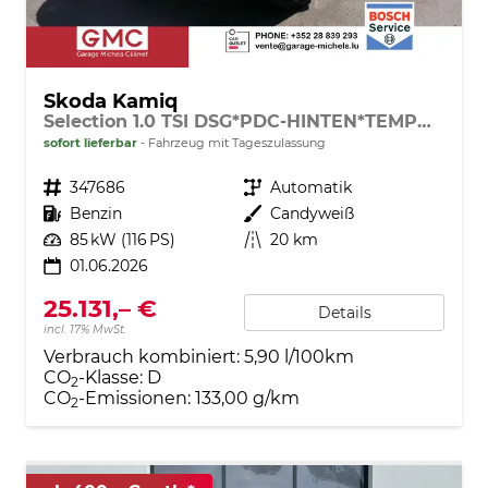
Skoda Kamiq
Selection 1.0 TSI DSG*PDC-HINTEN*TEMPOMAT*SMARTLINK*SHZ*LED*KLIMAAUTOMATIK*
sofort lieferbar
Fahrzeug mit Tageszulassung
Fahrzeugnr.
347686
Getriebe
Automatik
Kraftstoff
Benzin
Außenfarbe
Candyweiß
Leistung
85 kW (116 PS)
Kilometerstand
20 km
01.06.2026
25.131,– €
Details
incl. 17% MwSt.
Verbrauch kombiniert:
5,90 l/100km
CO
-Klasse:
D
2
CO
-Emissionen:
133,00 g/km
2