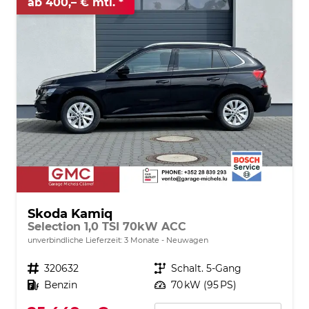
ab 400,– € mtl.
Skoda Kamiq
Selection 1,0 TSI 70kW ACC
unverbindliche Lieferzeit:
3 Monate
Neuwagen
Fahrzeugnr.
320632
Getriebe
Schalt. 5-Gang
Kraftstoff
Benzin
Leistung
70 kW (95 PS)