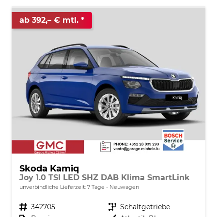
ab 392,– € mtl.
Skoda Kamiq
Joy 1.0 TSI LED SHZ DAB Klima SmartLink
unverbindliche Lieferzeit:
7 Tage
Neuwagen
Fahrzeugnr.
342705
Getriebe
Schaltgetriebe