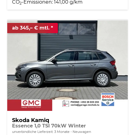
CO
-Emissionen:
141,00 g/km
2
ab 345,– € mtl.
Skoda Kamiq
Essence 1,0 TSI 70kW Winter
unverbindliche Lieferzeit:
3 Monate
Neuwagen