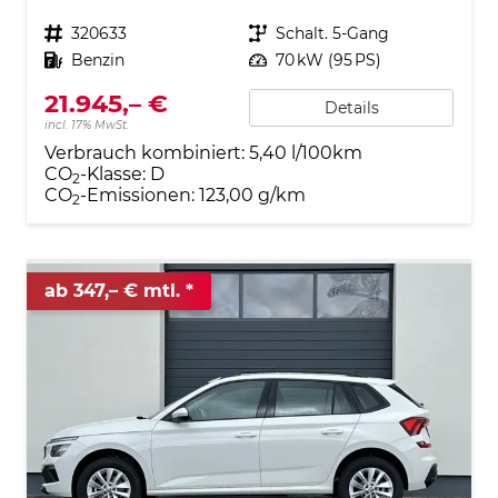
Fahrzeugnr.
320633
Getriebe
Schalt. 5-Gang
Kraftstoff
Benzin
Leistung
70 kW (95 PS)
21.945,– €
Details
incl. 17% MwSt.
Verbrauch kombiniert:
5,40 l/100km
CO
-Klasse:
D
2
CO
-Emissionen:
123,00 g/km
2
ab 347,– € mtl.