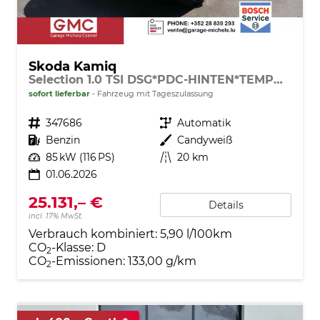
Skoda Kamiq
Selection 1.0 TSI DSG*PDC-HINTEN*TEMPOMAT*SMARTLINK*SHZ*LED*KLIMAAUTOMATIK*
sofort lieferbar
Fahrzeug mit Tageszulassung
Fahrzeugnr.
347686
Getriebe
Automatik
Kraftstoff
Benzin
Außenfarbe
Candyweiß
Leistung
85 kW (116 PS)
Kilometerstand
20 km
01.06.2026
25.131,– €
Details
incl. 17% MwSt.
Verbrauch kombiniert:
5,90 l/100km
CO
-Klasse:
D
2
CO
-Emissionen:
133,00 g/km
2