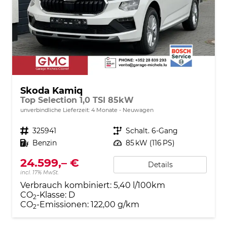
Skoda Kamiq
Top Selection 1,0 TSI 85kW
unverbindliche Lieferzeit:
4 Monate
Neuwagen
Fahrzeugnr.
325941
Getriebe
Schalt. 6-Gang
Kraftstoff
Benzin
Leistung
85 kW (116 PS)
24.599,– €
Details
incl. 17% MwSt.
Verbrauch kombiniert:
5,40 l/100km
CO
-Klasse:
D
2
CO
-Emissionen:
122,00 g/km
2