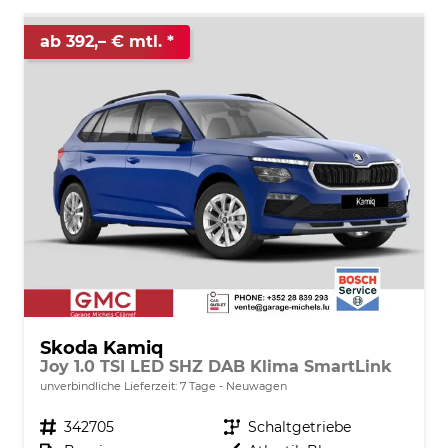
ab 392,– € mtl.
Skoda Kamiq
Joy 1.0 TSI LED SHZ DAB Klima SmartLink
unverbindliche Lieferzeit:
7 Tage
Neuwagen
Fahrzeugnr.
342705
Getriebe
Schaltgetriebe