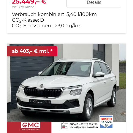
25.449,– €
Details
incl. 17% MwSt.
Verbrauch kombiniert:
5,40 l/100km
CO
-Klasse:
D
2
CO
-Emissionen:
123,00 g/km
2
ab 403,– € mtl.