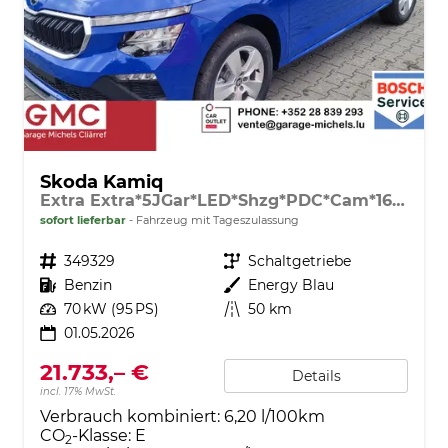
Skoda Kamiq
Extra Extra*5JGar*LED*Shzg*PDC*Cam*16Zoll*ACA*
sofort lieferbar
Fahrzeug mit Tageszulassung
Fahrzeugnr.
349329
Getriebe
Schaltgetriebe
Kraftstoff
Benzin
Außenfarbe
Energy Blau
Leistung
70 kW (95 PS)
Kilometerstand
50 km
01.05.2026
21.733,– €
Details
incl. 17% MwSt.
Verbrauch kombiniert:
6,20 l/100km
CO
-Klasse:
E
2