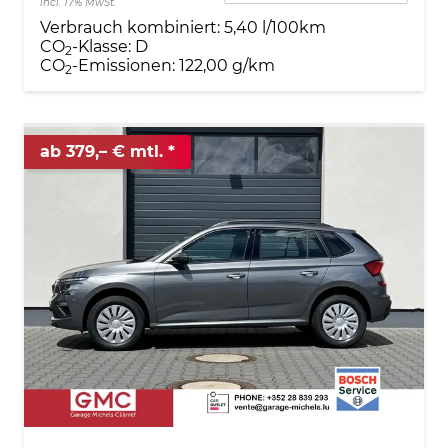
incl. 17% MwSt.
Verbrauch kombiniert:
5,40 l/100km
CO
-Klasse:
D
2
CO
-Emissionen:
122,00 g/km
2
ab 379,– € mtl.