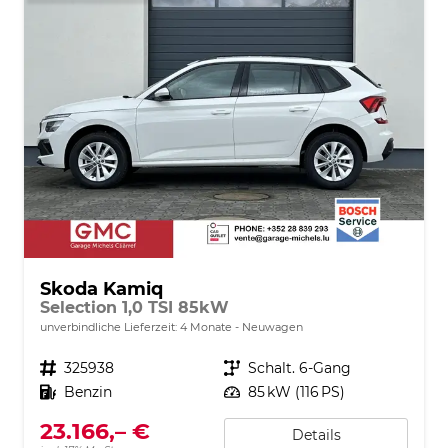
Skoda Kamiq
Selection 1,0 TSI 85kW
unverbindliche Lieferzeit:
4 Monate
Neuwagen
Fahrzeugnr.
325938
Getriebe
Schalt. 6-Gang
Kraftstoff
Benzin
Leistung
85 kW (116 PS)
23.166,– €
Details