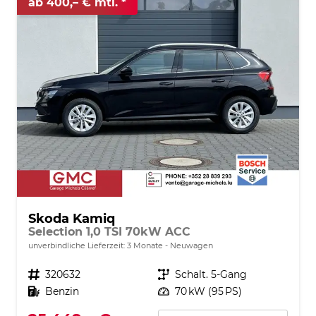
ab 400,– € mtl.
Skoda Kamiq
Selection 1,0 TSI 70kW ACC
unverbindliche Lieferzeit:
3 Monate
Neuwagen
Fahrzeugnr.
320632
Getriebe
Schalt. 5-Gang
Kraftstoff
Benzin
Leistung
70 kW (95 PS)