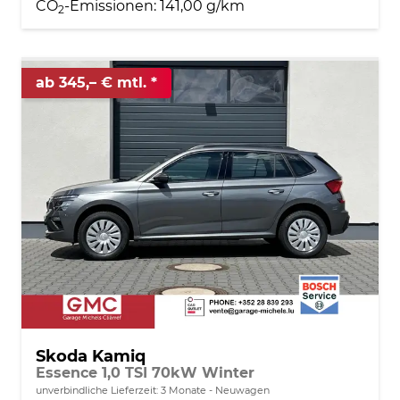
CO
-Emissionen:
141,00 g/km
2
ab 345,– € mtl.
Skoda Kamiq
Essence 1,0 TSI 70kW Winter
unverbindliche Lieferzeit:
3 Monate
Neuwagen