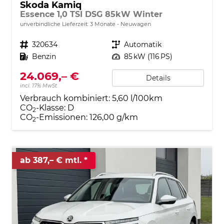
Skoda Kamiq
Essence 1,0 TSI DSG 85kW Winter
unverbindliche Lieferzeit:
3 Monate
Neuwagen
Fahrzeugnr.
320634
Getriebe
Automatik
Kraftstoff
Benzin
Leistung
85 kW (116 PS)
24.069,– €
Details
incl. 17% MwSt.
Verbrauch kombiniert:
5,60 l/100km
CO
-Klasse:
D
2
CO
-Emissionen:
126,00 g/km
2
ab 387,– € mtl.