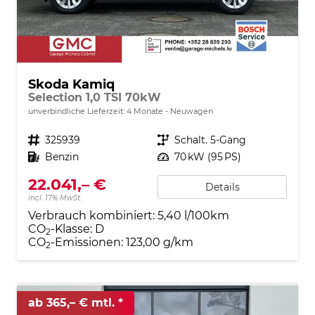
Skoda Kamiq
Selection 1,0 TSI 70kW
unverbindliche Lieferzeit:
4 Monate
Neuwagen
Fahrzeugnr.
325939
Getriebe
Schalt. 5-Gang
Kraftstoff
Benzin
Leistung
70 kW (95 PS)
22.041,– €
Details
incl. 17% MwSt.
Verbrauch kombiniert:
5,40 l/100km
CO
-Klasse:
D
2
CO
-Emissionen:
123,00 g/km
2
ab 365,– € mtl.