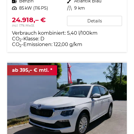
Kraftstoff
Benzin
Außenfarbe
Atlantik Blau
Leistung
85 kW (116 PS)
Kilometerstand
9 km
24.918,– €
Details
incl. 17% MwSt.
Verbrauch kombiniert:
5,40 l/100km
CO
-Klasse:
D
2
CO
-Emissionen:
122,00 g/km
2
ab 395,– € mtl.