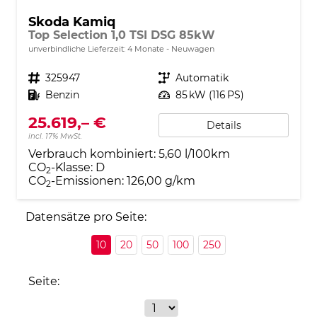
Skoda Kamiq
Top Selection 1,0 TSI DSG 85kW
unverbindliche Lieferzeit:
4 Monate
Neuwagen
Fahrzeugnr.
325947
Getriebe
Automatik
Kraftstoff
Benzin
Leistung
85 kW (116 PS)
25.619,– €
Details
incl. 17% MwSt.
Verbrauch kombiniert:
5,60 l/100km
CO
-Klasse:
D
2
CO
-Emissionen:
126,00 g/km
2
Datensätze pro Seite:
10
20
50
100
250
Seite: