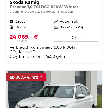
Skoda Kamiq
Essence 1,0 TSI DSG 85kW Winter
unverbindliche Lieferzeit:
3 Monate
Neuwagen
Fahrzeugnr.
320634
Getriebe
Automatik
Kraftstoff
Benzin
Leistung
85 kW (116 PS)
24.069,– €
Details
incl. 17% MwSt.
Verbrauch kombiniert:
5,60 l/100km
CO
-Klasse:
D
2
CO
-Emissionen:
126,00 g/km
2
ab 387,– € mtl.