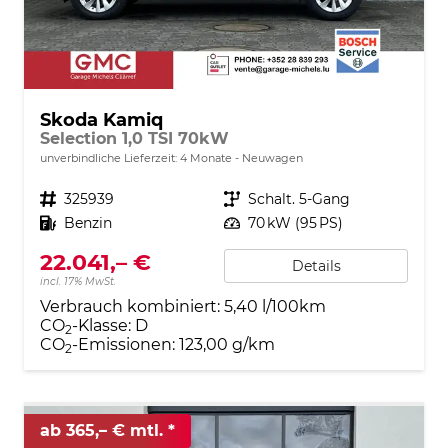
Skoda Kamiq
Selection 1,0 TSI 70kW
unverbindliche Lieferzeit:
4 Monate
Neuwagen
Fahrzeugnr.
325939
Getriebe
Schalt. 5-Gang
Kraftstoff
Benzin
Leistung
70 kW (95 PS)
22.041,– €
Details
incl. 17% MwSt.
Verbrauch kombiniert:
5,40 l/100km
CO
-Klasse:
D
2
CO
-Emissionen:
123,00 g/km
2
ab 365,– € mtl.