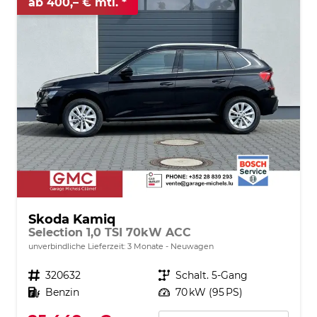
ab 400,– € mtl.
Skoda Kamiq
Selection 1,0 TSI 70kW ACC
unverbindliche Lieferzeit:
3 Monate
Neuwagen
Fahrzeugnr.
320632
Getriebe
Schalt. 5-Gang
Kraftstoff
Benzin
Leistung
70 kW (95 PS)