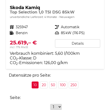
Skoda Kamiq
Top Selection 1,0 TSI DSG 85kW
unverbindliche Lieferzeit:
4 Monate
Neuwagen
Fahrzeugnr.
325947
Getriebe
Automatik
Kraftstoff
Benzin
Leistung
85 kW (116 PS)
25.619,– €
Details
incl. 17% MwSt.
Verbrauch kombiniert:
5,60 l/100km
CO
-Klasse:
D
2
CO
-Emissionen:
126,00 g/km
2
Datensätze pro Seite:
10
20
50
100
250
Seite: