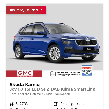
ab 392,– € mtl.
Skoda Kamiq
Joy 1.0 TSI LED SHZ DAB Klima SmartLink
unverbindliche Lieferzeit:
7 Tage
Neuwagen
Fahrzeugnr.
342705
Getriebe
Schaltgetriebe