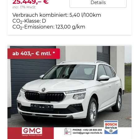
25.449,– €
Details
incl. 17% MwSt.
Verbrauch kombiniert:
5,40 l/100km
CO
-Klasse:
D
2
CO
-Emissionen:
123,00 g/km
2
ab 403,– € mtl.