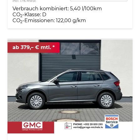
incl. 17% MwSt.
Verbrauch kombiniert:
5,40 l/100km
CO
-Klasse:
D
2
CO
-Emissionen:
122,00 g/km
2
ab 379,– € mtl.