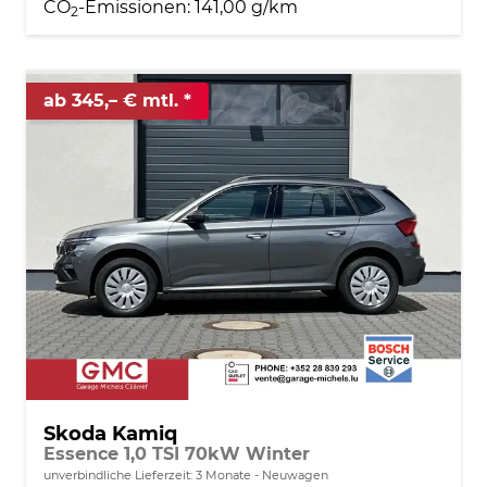
CO
-Emissionen:
141,00 g/km
2
ab 345,– € mtl.
Skoda Kamiq
Essence 1,0 TSI 70kW Winter
unverbindliche Lieferzeit:
3 Monate
Neuwagen