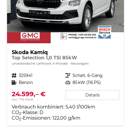
Skoda Kamiq
Top Selection 1,0 TSI 85kW
unverbindliche Lieferzeit:
4 Monate
Neuwagen
Fahrzeugnr.
325941
Getriebe
Schalt. 6-Gang
Kraftstoff
Benzin
Leistung
85 kW (116 PS)
24.599,– €
Details
incl. 17% MwSt.
Verbrauch kombiniert:
5,40 l/100km
CO
-Klasse:
D
2
CO
-Emissionen:
122,00 g/km
2