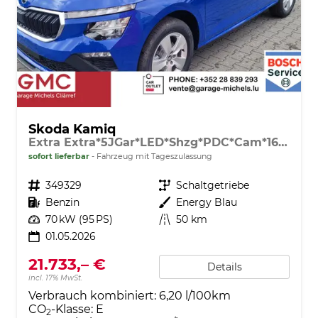
Skoda Kamiq
Extra Extra*5JGar*LED*Shzg*PDC*Cam*16Zoll*ACA*
sofort lieferbar
Fahrzeug mit Tageszulassung
Fahrzeugnr.
349329
Getriebe
Schaltgetriebe
Kraftstoff
Benzin
Außenfarbe
Energy Blau
Leistung
70 kW (95 PS)
Kilometerstand
50 km
01.05.2026
21.733,– €
Details
incl. 17% MwSt.
Verbrauch kombiniert:
6,20 l/100km
CO
-Klasse:
E
2