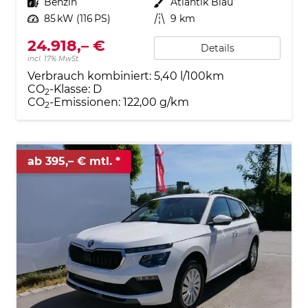
Kraftstoff
Benzin
Außenfarbe
Atlantik Blau
Leistung
85 kW (116 PS)
Kilometerstand
9 km
24.918,– €
Details
incl. 17% MwSt.
Verbrauch kombiniert:
5,40 l/100km
CO
-Klasse:
D
2
CO
-Emissionen:
122,00 g/km
2
ab 395,– € mtl.