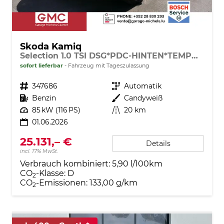
Skoda Kamiq
Selection 1.0 TSI DSG*PDC-HINTEN*TEMPOMAT*SMARTLINK*SHZ*LED*KLIMAAUTOMATIK*
sofort lieferbar
Fahrzeug mit Tageszulassung
Fahrzeugnr.
347686
Getriebe
Automatik
Kraftstoff
Benzin
Außenfarbe
Candyweiß
Leistung
85 kW (116 PS)
Kilometerstand
20 km
01.06.2026
25.131,– €
Details
incl. 17% MwSt.
Verbrauch kombiniert:
5,90 l/100km
CO
-Klasse:
D
2
CO
-Emissionen:
133,00 g/km
2