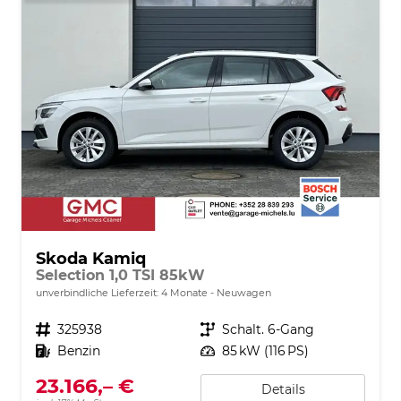
Skoda Kamiq
Selection 1,0 TSI 85kW
unverbindliche Lieferzeit:
4 Monate
Neuwagen
Fahrzeugnr.
325938
Getriebe
Schalt. 6-Gang
Kraftstoff
Benzin
Leistung
85 kW (116 PS)
23.166,– €
Details