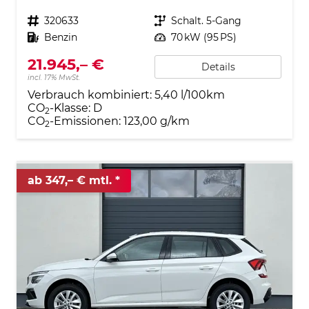
Fahrzeugnr.
320633
Getriebe
Schalt. 5-Gang
Kraftstoff
Benzin
Leistung
70 kW (95 PS)
21.945,– €
Details
incl. 17% MwSt.
Verbrauch kombiniert:
5,40 l/100km
CO
-Klasse:
D
2
CO
-Emissionen:
123,00 g/km
2
ab 347,– € mtl.