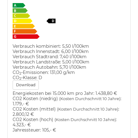
Verbrauch kombiniert:
5,50 l/100km
Verbrauch Innenstadt:
6,00 l/100km
Verbrauch Stadtrand:
7,40 l/100km
Verbrauch Landstraße:
5,00 l/100km
Verbrauch Autobahn:
5,70 l/100km
CO
-Emissionen:
131,00 g/km
2
CO
-Klasse:
D
2
Download
Energiekosten bei 15.000 km pro Jahr:
1.438,80 €
CO2 Kosten (niedrig)
:
(Kosten Durchschnitt 10 Jahre)
1.179,- €
CO2 Kosten (mittel)
:
(Kosten Durchschnitt 10 Jahre)
2.800,12 €
CO2 Kosten (hoch)
:
(Kosten Durchschnitt 10 Jahre)
4.323,- €
Jahressteuer:
105,- €