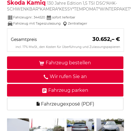
Skoda Kamiq
130 Jahre Edition 1,5 TSI DSG*AHK-
SCHWENKBAR*KAMERA*KESSY*TEMPOMAT*WINTERPAKET
Fahrzeugnr.:
344520
sofort lieferbar
Fahrzeug mit Tageszulassung
Zentrallager
30.652,– €
Gesamtpreis
incl. 17% MwSt., den Kosten für Überführung und Zulassungspapieren
Fahrzeug bestellen
Wir rufen Sie an
Fahrzeug parken
Fahrzeugexposé (PDF)