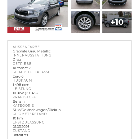
+10
AUSSENFARBE
Graphite Grau Metallic
INNENAUSSTATTUNG
Grau
GETRIEBE
Automatik
SCHADSTOFFKLASSE
Euro 6
HUBRAUM
1.498 ccm
LEISTUNG
110 kW (150 PS)
KRAFTSTOFF
Benzin
KATEGORIE
SUV/Geländewagen/Pickup
KILOMETERSTAND
10 km
ERSTZULASSUNG
01.03.2026
ZUSTAND
unfallfrei