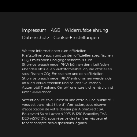
Impressum
AGB
Widerrufsbelehrung
Datenschutz
Cookie-Einstellungen
Weitere Informationen zum offiziellen
Kraftstoffverbrauch und zu den offiziellen spezifischen
CO
-Emissionen und gegebenenfalls zum
2
Stromverbrauch neuer PKW können dem 'Leitfaden
über den offiziellen Kraftstoffverbrauch, die offiziellen
spezifischen CO
-Emissionen und den offiziellen
2
Stromverbrauch neuer PKW' entnommen werden, der
an allen Verkaufsstellen und bei der 'Deutschen
Automobil Treuhand GmbH' unentgeltlich erhältlich ist
unter www.dat.de.
*Attention : ce calcul n'est ni une offre ni une publicité. Il
vous est transmis à titre d'information, sous réserve
d'acceptation de votre dossier par AlphaCredit SA,
Boulevard Saint-Lazare 4-10/3, B-1210 Bruxelles, TVA
BE0445.781.316, sous réserve des tarifs en vigueur et
tenant compte des dispositions légales.