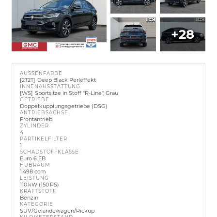
+28
AUSSENFARBE
2T2T
Deep Black Perleffekt
INNENAUSSTATTUNG
WS
Sportsitze in Stoff ''R-Line'', Grau
GETRIEBE
Doppelkupplungsgetriebe (DSG)
ANTRIEBSACHSE
Frontantrieb
ZYLINDER
4
PARTIKELFILTER
1
SCHADSTOFFKLASSE
Euro 6 EB
HUBRAUM
1.498 ccm
LEISTUNG
110 kW (150 PS)
KRAFTSTOFF
Benzin
KATEGORIE
SUV/Geländewagen/Pickup