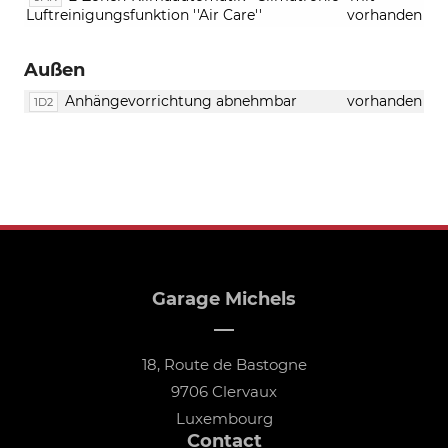
Luftreinigungsfunktion ''Air Care''
vorhanden
Außen
Anhängevorrichtung abnehmbar
vorhanden
1D2
Garage Michels
18, Route de Bastogne
9706 Clervaux
Luxembourg
Contact