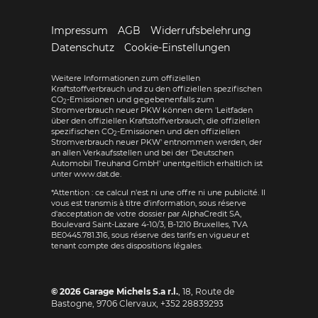
Impressum
AGB
Widerrufsbelehrung
Datenschutz
Cookie-Einstellungen
Weitere Informationen zum offiziellen
Kraftstoffverbrauch und zu den offiziellen spezifischen
CO
-Emissionen und gegebenenfalls zum
2
Stromverbrauch neuer PKW können dem 'Leitfaden
über den offiziellen Kraftstoffverbrauch, die offiziellen
spezifischen CO
-Emissionen und den offiziellen
2
Stromverbrauch neuer PKW' entnommen werden, der
an allen Verkaufsstellen und bei der 'Deutschen
Automobil Treuhand GmbH' unentgeltlich erhältlich ist
unter www.dat.de.
*Attention : ce calcul n'est ni une offre ni une publicité. Il
vous est transmis à titre d'information, sous réserve
d'acceptation de votre dossier par AlphaCredit SA,
Boulevard Saint-Lazare 4-10/3, B-1210 Bruxelles, TVA
BE0445.781.316, sous réserve des tarifs en vigueur et
tenant compte des dispositions légales.
© 2026
Garage Michels S.a r.l.
,
18, Route de
Bastogne
,
9706
Clervaux,
+352 28839293