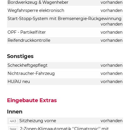
Bordwerkzeug & Wagenheber
vorhanden
Wegfahrsperre elektronisch
vorhanden
Start-Stopp-System mit Bremsenergie-Rückgewinnung
vorhanden
OPF - Partikelfilter
vorhanden
Reifendruckkontrolle
vorhanden
Sonstiges
Scheckheftgepflegt
vorhanden
Nichtraucher-Fahrzeug
vorhanden
HU/AU neu
vorhanden
Eingebaute Extras
Innen
Sitzheizung vorne
vorhanden
4A3
2-Zonen-Klimaautomatik ''Climatronic'' mit
9AK