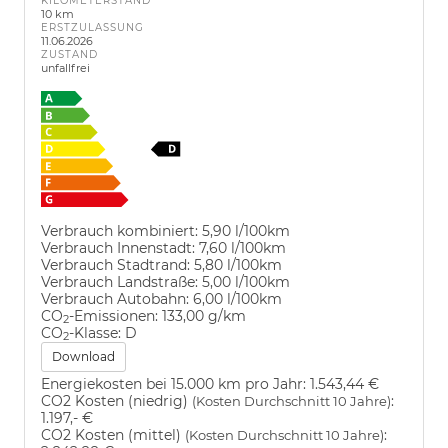
KILOMETERSTAND
10 km
ERSTZULASSUNG
11.06.2026
ZUSTAND
unfallfrei
Verbrauch kombiniert:
5,90 l/100km
Verbrauch Innenstadt:
7,60 l/100km
Verbrauch Stadtrand:
5,80 l/100km
Verbrauch Landstraße:
5,00 l/100km
Verbrauch Autobahn:
6,00 l/100km
CO
-Emissionen:
133,00 g/km
2
CO
-Klasse:
D
2
Download
Energiekosten bei 15.000 km pro Jahr:
1.543,44 €
CO2 Kosten (niedrig)
:
(Kosten Durchschnitt 10 Jahre)
1.197,- €
CO2 Kosten (mittel)
:
(Kosten Durchschnitt 10 Jahre)