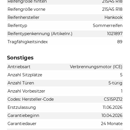
Reifengröße hinten
215/45 R18
Reifengröße vorne
215/45 R18
Reifenhersteller
Hankook
Reifentyp
Sommerreifen
Reifentypenkennung (Artikelnr.)
1021897
Tragfähigkeitsindex
89
Sonstiges
Antriebsart
Verbrennungsmotor (ICE)
Anzahl Sitzplätze
5
Anzahl Türen
5-türig
Anzahl Vorbesitzer
1
Codes: Hersteller-Code
CS15PZ12
Erstzulassung
11.06.2026
Garantiebeginn
10.04.2026
Garantiedauer
24 Monate