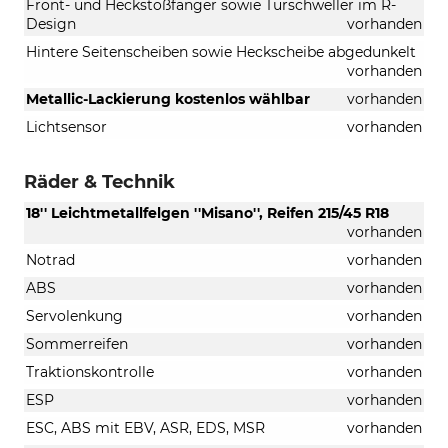
Front- und Heckstoßfänger sowie Türschweller im R-
Design
vorhanden
Hintere Seitenscheiben sowie Heckscheibe abgedunkelt
vorhanden
Metallic-Lackierung kostenlos wählbar
vorhanden
Lichtsensor
vorhanden
Räder & Technik
18'' Leichtmetallfelgen ''Misano'', Reifen 215/45 R18
vorhanden
Notrad
vorhanden
ABS
vorhanden
Servolenkung
vorhanden
Sommerreifen
vorhanden
Traktionskontrolle
vorhanden
ESP
vorhanden
ESC, ABS mit EBV, ASR, EDS, MSR
vorhanden