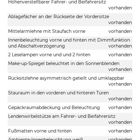
Höhenverstellbarer Fahrer- und Beifahrersitz
vorhanden
Ablagefächer an der Rückseite der Vordersitze
vorhanden
Mittelarmlehne mit Staufach vorne
vorhanden
Innenbeleuchtung vorne und hinten mit Dimmfunktion
und Abschaltverzögerung
vorhanden
2 Leselampen vorne und und 2 hinten
vorhanden
Make-up-Spiegel beleuchtet in den Sonnenblenden
vorhanden
Rücksitzlehne asymmetrisch geteilt und umklappbar
vorhanden
Stauraum in den vorderen und hinteren Türen
vorhanden
Gepäckraumabdeckung und Beleuchtung
vorhanden
Lendenwirbelstütze am Fahrer- und Beifahrersitz
vorhanden
Fußmatten vorne und hinten
vorhanden
Ambiente-Innenbeleuchtung weiß
vorhanden