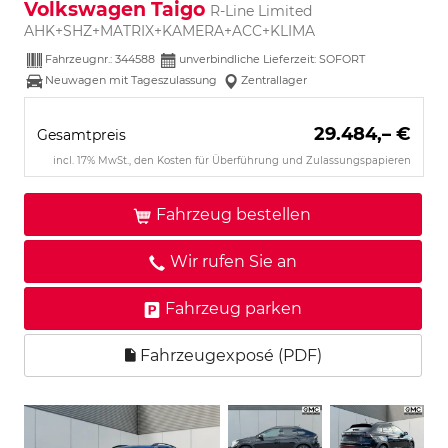
Volkswagen Taigo
R-Line Limited
AHK+SHZ+MATRIX+KAMERA+ACC+KLIMA
Fahrzeugnr.:
344588
unverbindliche Lieferzeit: SOFORT
Neuwagen mit Tageszulassung
Zentrallager
29.484,– €
Gesamtpreis
incl. 17% MwSt., den Kosten für Überführung und Zulassungspapieren
Fahrzeug bestellen
Wir rufen Sie an
Fahrzeug parken
Fahrzeugexposé (PDF)