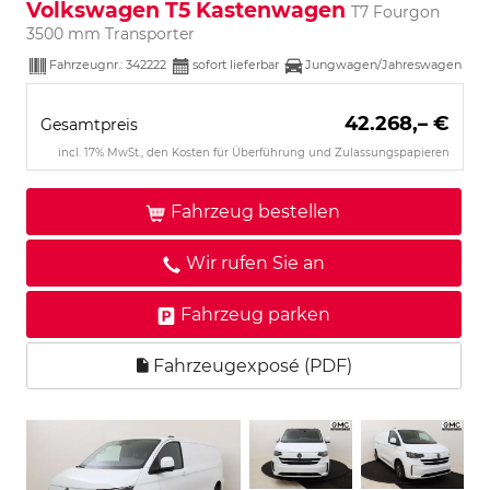
Volkswagen T5 Kastenwagen
T7 Fourgon
3500 mm Transporter
Fahrzeugnr.:
342222
sofort lieferbar
Jungwagen/Jahreswagen
42.268,– €
Gesamtpreis
incl. 17% MwSt., den Kosten für Überführung und Zulassungspapieren
Fahrzeug bestellen
Wir rufen Sie an
Fahrzeug parken
Fahrzeugexposé (PDF)