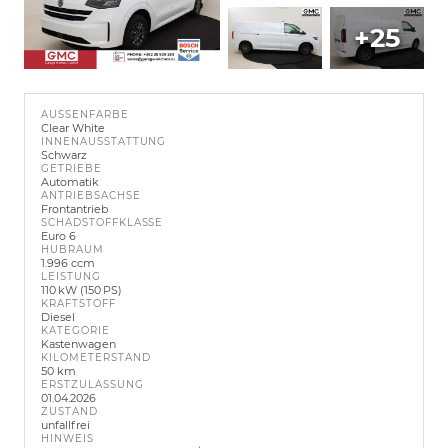
+25
AUSSENFARBE
Clear White
INNENAUSSTATTUNG
Schwarz
GETRIEBE
Automatik
ANTRIEBSACHSE
Frontantrieb
SCHADSTOFFKLASSE
Euro 6
HUBRAUM
1.996 ccm
LEISTUNG
110 kW (150 PS)
KRAFTSTOFF
Diesel
KATEGORIE
Kastenwagen
KILOMETERSTAND
50 km
ERSTZULASSUNG
01.04.2026
ZUSTAND
unfallfrei
HINWEIS