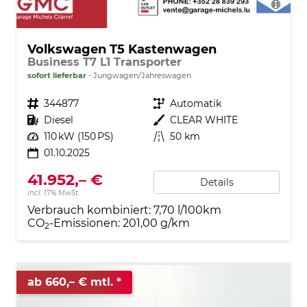
Volkswagen T5 Kastenwagen
Business T7 L1 Transporter
sofort lieferbar
Jungwagen/Jahreswagen
Fahrzeugnr.
344877
Getriebe
Automatik
Kraftstoff
Diesel
Außenfarbe
CLEAR WHITE
Leistung
110 kW (150 PS)
Kilometerstand
50 km
01.10.2025
41.952,– €
Details
incl. 17% MwSt.
Verbrauch kombiniert:
7,70 l/100km
CO
-Emissionen:
201,00 g/km
2
ab 660,– € mtl.