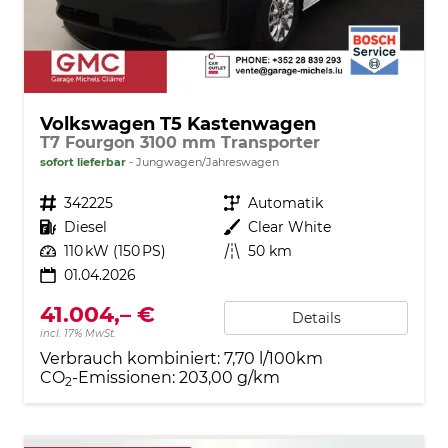
Volkswagen T5 Kastenwagen
T7 Fourgon 3100 mm Transporter
sofort lieferbar
Jungwagen/Jahreswagen
Fahrzeugnr.
342225
Getriebe
Automatik
Kraftstoff
Diesel
Außenfarbe
Clear White
Leistung
110 kW (150 PS)
Kilometerstand
50 km
01.04.2026
41.004,– €
Details
incl. 17% MwSt.
Verbrauch kombiniert:
7,70 l/100km
CO
-Emissionen:
203,00 g/km
2