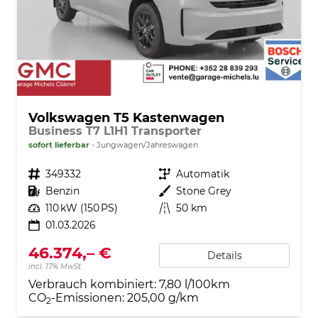
Volkswagen T5 Kastenwagen
Business T7 L1H1 Transporter
sofort lieferbar
Jungwagen/Jahreswagen
Fahrzeugnr.
349332
Getriebe
Automatik
Kraftstoff
Benzin
Außenfarbe
Stone Grey
Leistung
110 kW (150 PS)
Kilometerstand
50 km
01.03.2026
46.374,– €
Details
incl. 17% MwSt.
Verbrauch kombiniert:
7,80 l/100km
CO
-Emissionen:
205,00 g/km
2