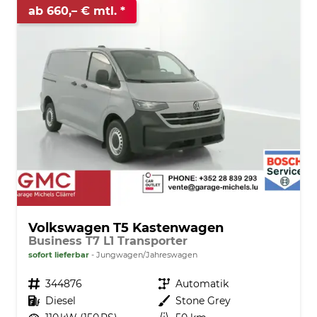
ab 660,– € mtl.
Volkswagen T5 Kastenwagen
Business T7 L1 Transporter
sofort lieferbar
Jungwagen/Jahreswagen
Fahrzeugnr.
344876
Getriebe
Automatik
Kraftstoff
Diesel
Außenfarbe
Stone Grey