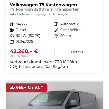
Volkswagen T5 Kastenwagen
T7 Fourgon 3500 mm Transporter
sofort lieferbar
Jungwagen/Jahreswagen
Fahrzeugnr.
342222
Getriebe
Automatik
Kraftstoff
Diesel
Außenfarbe
Clear White
Leistung
110 kW (150 PS)
Kilometerstand
50 km
01.04.2026
42.268,– €
Details
incl. 17% MwSt.
Verbrauch kombiniert:
7,70 l/100km
CO
-Emissionen:
203,00 g/km
2
ab 665,– € mtl.