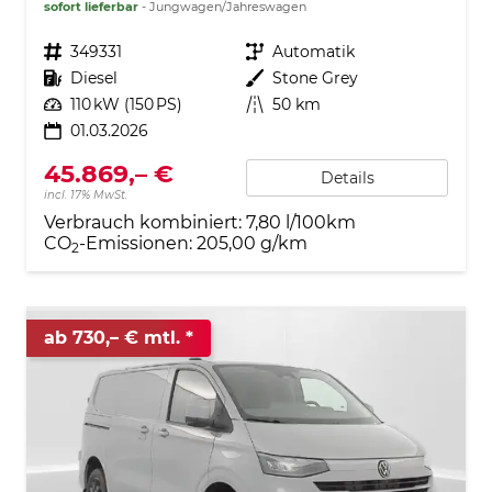
sofort lieferbar
Jungwagen/Jahreswagen
Fahrzeugnr.
349331
Getriebe
Automatik
Kraftstoff
Diesel
Außenfarbe
Stone Grey
Leistung
110 kW (150 PS)
Kilometerstand
50 km
01.03.2026
45.869,– €
Details
incl. 17% MwSt.
Verbrauch kombiniert:
7,80 l/100km
CO
-Emissionen:
205,00 g/km
2
ab 730,– € mtl.