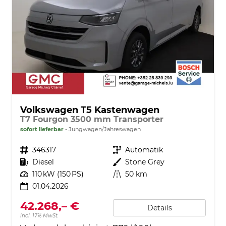
Volkswagen T5 Kastenwagen
T7 Fourgon 3500 mm Transporter
sofort lieferbar
Jungwagen/Jahreswagen
Fahrzeugnr.
346317
Getriebe
Automatik
Kraftstoff
Diesel
Außenfarbe
Stone Grey
Leistung
110 kW (150 PS)
Kilometerstand
50 km
01.04.2026
42.268,– €
Details
incl. 17% MwSt.