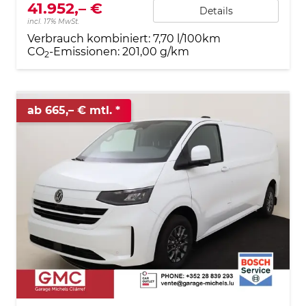
41.952,– €
Details
incl. 17% MwSt.
Verbrauch kombiniert:
7,70 l/100km
CO
-Emissionen:
201,00 g/km
2
ab 665,– € mtl.