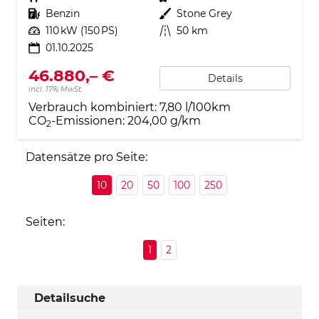
Kraftstoff
Benzin
Außenfarbe
Stone Grey
Leistung
110 kW (150 PS)
Kilometerstand
50 km
01.10.2025
46.880,– €
Details
incl. 17% MwSt.
Verbrauch kombiniert:
7,80 l/100km
CO
-Emissionen:
204,00 g/km
2
Datensätze pro Seite:
10
20
50
100
250
Seiten:
1
2
Detailsuche