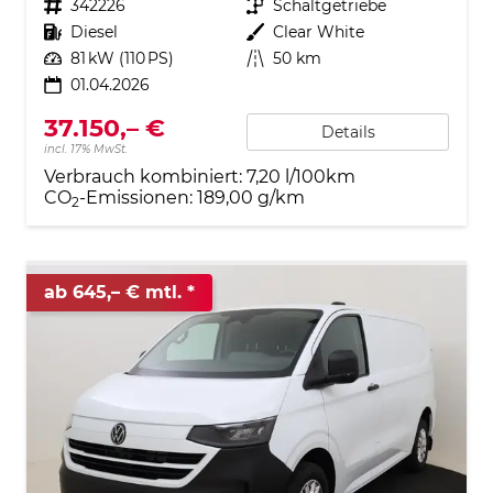
Fahrzeugnr.
342226
Getriebe
Schaltgetriebe
Kraftstoff
Diesel
Außenfarbe
Clear White
Leistung
81 kW (110 PS)
Kilometerstand
50 km
01.04.2026
37.150,– €
Details
incl. 17% MwSt.
Verbrauch kombiniert:
7,20 l/100km
CO
-Emissionen:
189,00 g/km
2
ab 645,– € mtl.