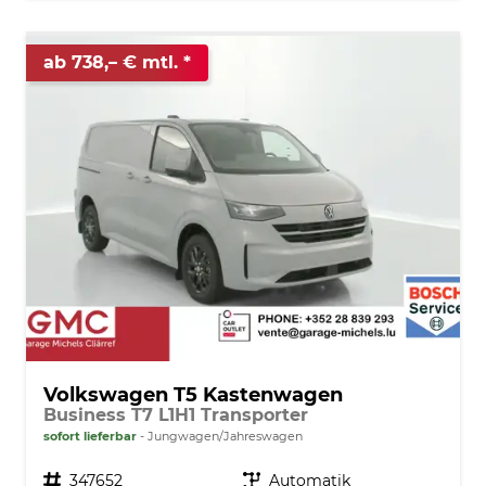
ab 738,– € mtl.
Volkswagen T5 Kastenwagen
Business T7 L1H1 Transporter
sofort lieferbar
Jungwagen/Jahreswagen
Fahrzeugnr.
347652
Getriebe
Automatik