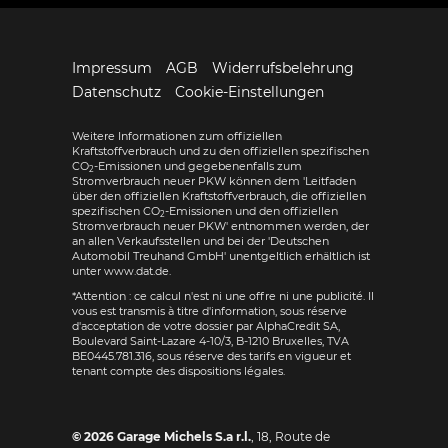
Impressum
AGB
Widerrufsbelehrung
Datenschutz
Cookie-Einstellungen
Weitere Informationen zum offiziellen
Kraftstoffverbrauch und zu den offiziellen spezifischen
CO
-Emissionen und gegebenenfalls zum
2
Stromverbrauch neuer PKW können dem 'Leitfaden
über den offiziellen Kraftstoffverbrauch, die offiziellen
spezifischen CO
-Emissionen und den offiziellen
2
Stromverbrauch neuer PKW' entnommen werden, der
an allen Verkaufsstellen und bei der 'Deutschen
Automobil Treuhand GmbH' unentgeltlich erhältlich ist
unter www.dat.de.
*Attention : ce calcul n'est ni une offre ni une publicité. Il
vous est transmis à titre d'information, sous réserve
d'acceptation de votre dossier par AlphaCredit SA,
Boulevard Saint-Lazare 4-10/3, B-1210 Bruxelles, TVA
BE0445.781.316, sous réserve des tarifs en vigueur et
tenant compte des dispositions légales.
© 2026
Garage Michels S.a r.l.
,
18, Route de