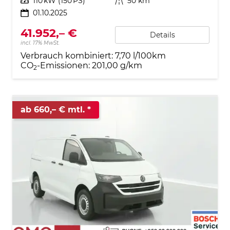
Leistung
110 kW (150 PS)
Kilometerstand
50 km
01.10.2025
41.952,– €
Details
incl. 17% MwSt.
Verbrauch kombiniert:
7,70 l/100km
CO
-Emissionen:
201,00 g/km
2
ab 660,– € mtl.