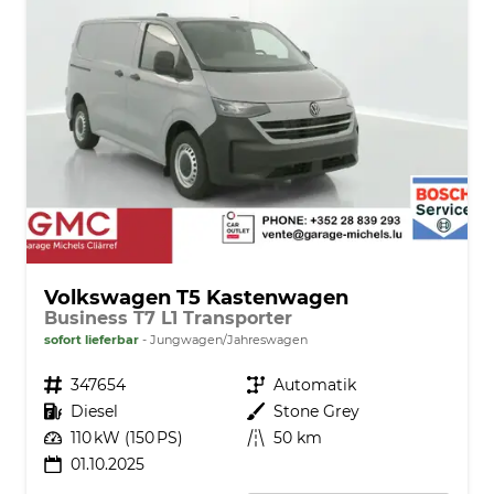
Volkswagen T5 Kastenwagen
Business T7 L1 Transporter
sofort lieferbar
Jungwagen/Jahreswagen
Fahrzeugnr.
347654
Getriebe
Automatik
Kraftstoff
Diesel
Außenfarbe
Stone Grey
Leistung
110 kW (150 PS)
Kilometerstand
50 km
01.10.2025