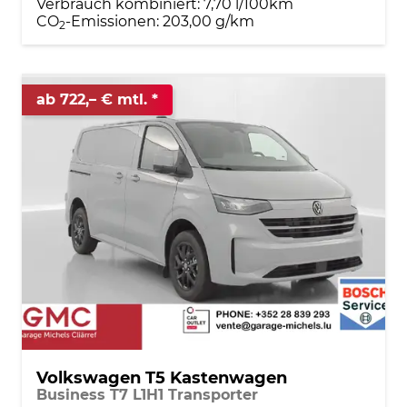
Verbrauch kombiniert:
7,70 l/100km
CO
-Emissionen:
203,00 g/km
2
ab 722,– € mtl.
Volkswagen T5 Kastenwagen
Business T7 L1H1 Transporter