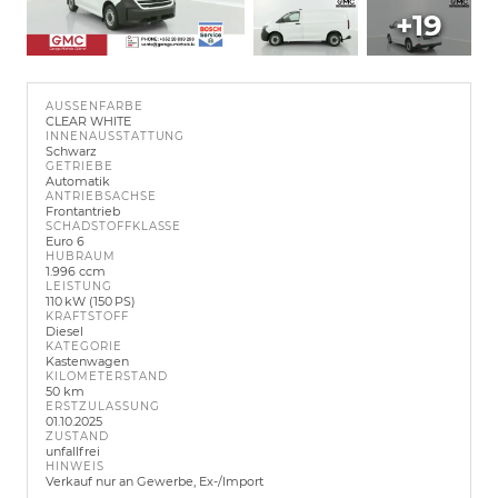
+19
AUSSENFARBE
CLEAR WHITE
INNENAUSSTATTUNG
Schwarz
GETRIEBE
Automatik
ANTRIEBSACHSE
Frontantrieb
SCHADSTOFFKLASSE
Euro 6
HUBRAUM
1.996 ccm
LEISTUNG
110 kW (150 PS)
KRAFTSTOFF
Diesel
KATEGORIE
Kastenwagen
KILOMETERSTAND
50 km
ERSTZULASSUNG
01.10.2025
ZUSTAND
unfallfrei
HINWEIS
Verkauf nur an Gewerbe, Ex-/Import