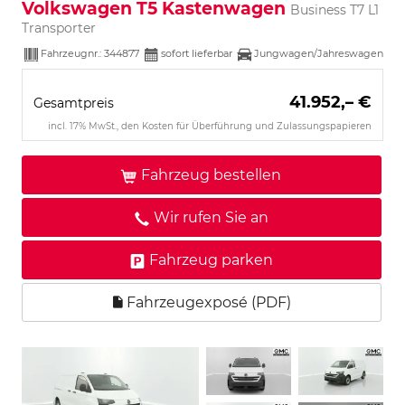
Volkswagen T5 Kastenwagen
Business T7 L1
Transporter
Fahrzeugnr.:
344877
sofort lieferbar
Jungwagen/Jahreswagen
41.952,– €
Gesamtpreis
incl. 17% MwSt., den Kosten für Überführung und Zulassungspapieren
Fahrzeug bestellen
Wir rufen Sie an
Fahrzeug parken
Fahrzeugexposé (PDF)