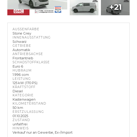
+21
AUSSENFARBE
Stone Grey
INNENAUSSTATTUNG
Schwarz
GETRIEBE
Automatik
ANTRIEBSACHSE
Frontantrieb
SCHADSTOFFKLASSE
Euro 6
HUBRAUM
1.996 ccm
LEISTUNG
125 kW (170 PS)
KRAFTSTOFF
Diesel
KATEGORIE
Kastenwagen
KILOMETERSTAND
50 km
ERSTZULASSUNG
01.10.2025
ZUSTAND
unfallfrei
HINWEIS
Verkauf nur an Gewerbe, Ex-/Import