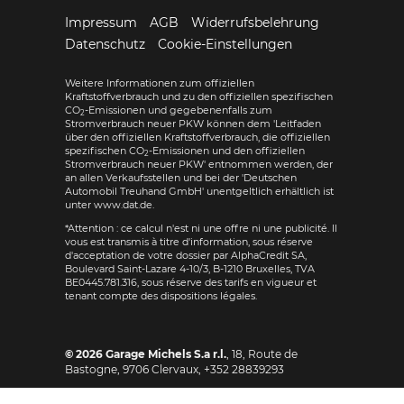
Impressum
AGB
Widerrufsbelehrung
Datenschutz
Cookie-Einstellungen
Weitere Informationen zum offiziellen
Kraftstoffverbrauch und zu den offiziellen spezifischen
CO
-Emissionen und gegebenenfalls zum
2
Stromverbrauch neuer PKW können dem 'Leitfaden
über den offiziellen Kraftstoffverbrauch, die offiziellen
spezifischen CO
-Emissionen und den offiziellen
2
Stromverbrauch neuer PKW' entnommen werden, der
an allen Verkaufsstellen und bei der 'Deutschen
Automobil Treuhand GmbH' unentgeltlich erhältlich ist
unter www.dat.de.
*Attention : ce calcul n'est ni une offre ni une publicité. Il
vous est transmis à titre d'information, sous réserve
d'acceptation de votre dossier par AlphaCredit SA,
Boulevard Saint-Lazare 4-10/3, B-1210 Bruxelles, TVA
BE0445.781.316, sous réserve des tarifs en vigueur et
tenant compte des dispositions légales.
© 2026
Garage Michels S.a r.l.
,
18, Route de
Bastogne
,
9706
Clervaux,
+352 28839293