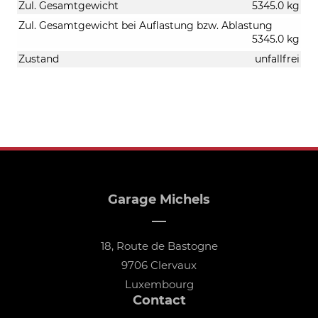
Zul. Gesamtgewicht
5345.0 kg
Zul. Gesamtgewicht bei Auflastung bzw. Ablastung
5345.0 kg
Zustand
unfallfrei
Garage Michels
18, Route de Bastogne
9706 Clervaux
Luxembourg
Contact