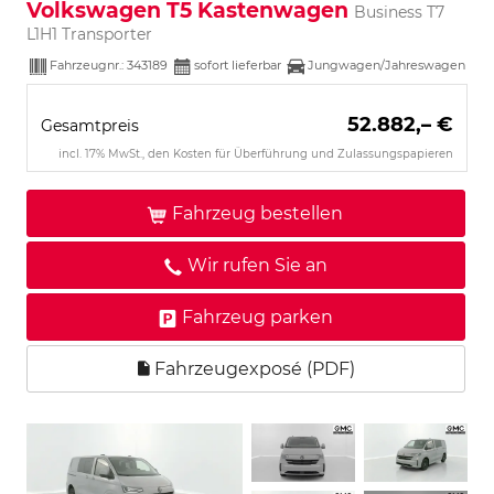
Volkswagen T5 Kastenwagen
Business T7
L1H1 Transporter
Fahrzeugnr.:
343189
sofort lieferbar
Jungwagen/Jahreswagen
52.882,– €
Gesamtpreis
incl. 17% MwSt., den Kosten für Überführung und Zulassungspapieren
Fahrzeug bestellen
Wir rufen Sie an
Fahrzeug parken
Fahrzeugexposé (PDF)