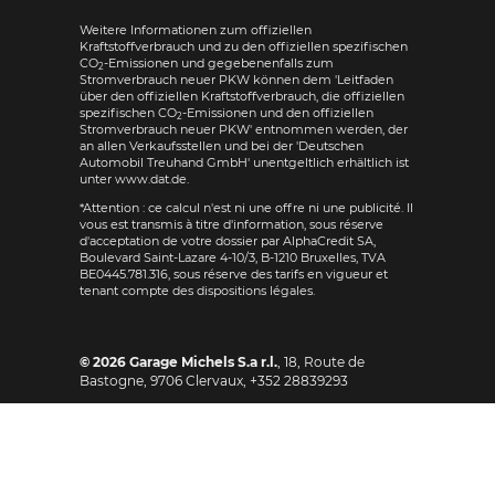
Weitere Informationen zum offiziellen
Kraftstoffverbrauch und zu den offiziellen spezifischen
CO
-Emissionen und gegebenenfalls zum
2
Stromverbrauch neuer PKW können dem 'Leitfaden
über den offiziellen Kraftstoffverbrauch, die offiziellen
spezifischen CO
-Emissionen und den offiziellen
2
Stromverbrauch neuer PKW' entnommen werden, der
an allen Verkaufsstellen und bei der 'Deutschen
Automobil Treuhand GmbH' unentgeltlich erhältlich ist
unter www.dat.de.
*Attention : ce calcul n'est ni une offre ni une publicité. Il
vous est transmis à titre d'information, sous réserve
d'acceptation de votre dossier par AlphaCredit SA,
Boulevard Saint-Lazare 4-10/3, B-1210 Bruxelles, TVA
BE0445.781.316, sous réserve des tarifs en vigueur et
tenant compte des dispositions légales.
© 2026
Garage Michels S.a r.l.
,
18, Route de
Bastogne
,
9706
Clervaux,
+352 28839293