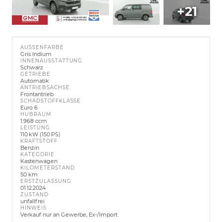
+21
AUSSENFARBE
Gris Indium
INNENAUSSTATTUNG
Schwarz
GETRIEBE
Automatik
ANTRIEBSACHSE
Frontantrieb
SCHADSTOFFKLASSE
Euro 6
HUBRAUM
1.968 ccm
LEISTUNG
110 kW (150 PS)
KRAFTSTOFF
Benzin
KATEGORIE
Kastenwagen
KILOMETERSTAND
50 km
ERSTZULASSUNG
01.12.2024
ZUSTAND
unfallfrei
HINWEIS
Verkauf nur an Gewerbe, Ex-/Import