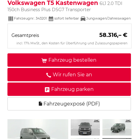
Volkswagen T5 Kastenwagen
6L1 2.0 TDI
150ch Business Plus DSG7 Transporter
Fahrzeugnr.:
343201
sofort lieferbar
Jungwagen/Jahreswagen
58.316,– €
Gesamtpreis
incl. 17% MwSt., den Kosten für Überführung und Zulassungspapieren
Fahrzeug bestellen
Wir rufen Sie an
Fahrzeug parken
Fahrzeugexposé (PDF)