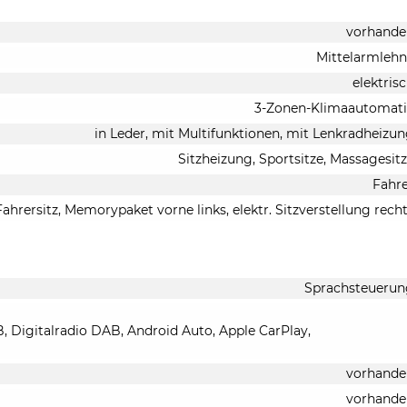
vorhande
Mittelarmleh
elektris
3-Zonen-Klimaautomati
in Leder, mit Multifunktionen, mit Lenkradheizu
Sitzheizung, Sportsitze, Massagesit
Fahr
Fahrersitz, Memorypaket vorne links, elektr. Sitzverstellung rech
Sprachsteuerun
B, Digitalradio DAB, Android Auto, Apple CarPlay,
vorhande
vorhande