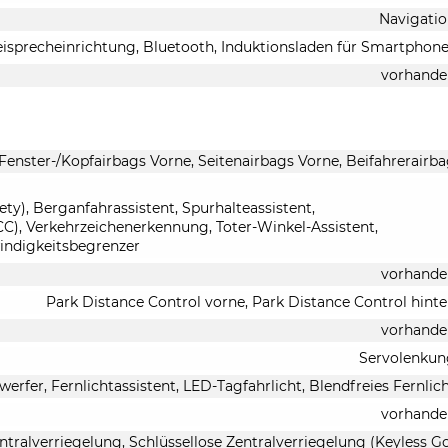
Navigati
eisprecheinrichtung, Bluetooth, Induktionsladen für Smartphon
vorhande
 Fenster-/Kopfairbags Vorne, Seitenairbags Vorne, Beifahrerairb
y), Berganfahrassistent, Spurhalteassistent,
), Verkehrzeichenerkennung, Toter-Winkel-Assistent,
indigkeitsbegrenzer
vorhande
Park Distance Control vorne, Park Distance Control hint
vorhande
Servolenkun
werfer, Fernlichtassistent, LED-Tagfahrlicht, Blendfreies Fernlic
vorhande
ntralverriegelung, Schlüssellose Zentralverriegelung (Keyless G