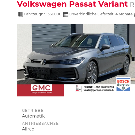
Volkswagen Passat Variant
R
Fahrzeugnr.:
330000
unverbindliche Lieferzeit:
4 Monate
GETRIEBE
Automatik
ANTRIEBSACHSE
Allrad