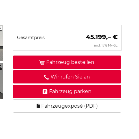
45.199,– €
Gesamtpreis
incl. 17% MwSt.
Fahrzeug bestellen
Wir rufen Sie an
Fahrzeug parken
Fahrzeugexposé (PDF)