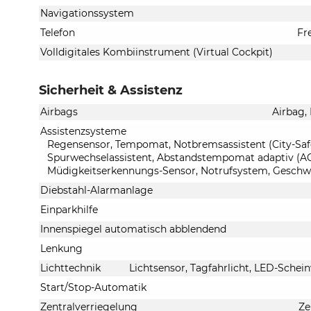
Navigationssystem
Telefon
Fr
Volldigitales Kombiinstrument (Virtual Cockpit)
Sicherheit & Assistenz
Airbags
Airbag,
Assistenzsysteme
Regensensor, Tempomat, Notbremsassistent (City-Safet
Spurwechselassistent, Abstandstempomat adaptiv (ACC
Müdigkeitserkennungs-Sensor, Notrufsystem, Geschw
Diebstahl-Alarmanlage
Einparkhilfe
Innenspiegel automatisch abblendend
Lenkung
Lichttechnik
Lichtsensor, Tagfahrlicht, LED-Schein
Start/Stop-Automatik
Zentralverriegelung
Ze