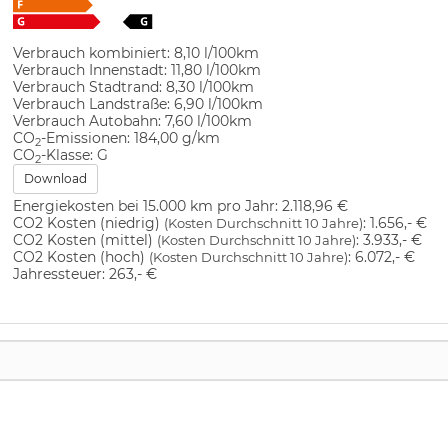
Verbrauch kombiniert:
8,10 l/100km
Verbrauch Innenstadt:
11,80 l/100km
Verbrauch Stadtrand:
8,30 l/100km
Verbrauch Landstraße:
6,90 l/100km
Verbrauch Autobahn:
7,60 l/100km
CO
-Emissionen:
184,00 g/km
2
CO
-Klasse:
G
2
Download
Energiekosten bei 15.000 km pro Jahr:
2.118,96 €
CO2 Kosten (niedrig)
:
1.656,- €
(Kosten Durchschnitt 10 Jahre)
CO2 Kosten (mittel)
:
3.933,- €
(Kosten Durchschnitt 10 Jahre)
CO2 Kosten (hoch)
:
6.072,- €
(Kosten Durchschnitt 10 Jahre)
Jahressteuer:
263,- €