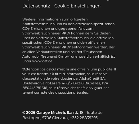
Datenschutz
Cookie-Einstellungen
Weitere Informationen zum offiziellen
Kraftstoffverbrauch und zu den offiziellen spezifischen
CO
-Emissionen und gegebenenfalls zum
2
Stromverbrauch neuer PKW können dem 'Leitfaden
über den offiziellen Kraftstoffverbrauch, die offiziellen
spezifischen CO
-Emissionen und den offiziellen
2
Stromverbrauch neuer PKW' entnommen werden, der
an allen Verkaufsstellen und bei der 'Deutschen
Automobil Treuhand GmbH' unentgeltlich erhältlich ist
unter www.dat.de.
*Attention : ce calcul n'est ni une offre ni une publicité. Il
vous est transmis à titre d'information, sous réserve
d'acceptation de votre dossier par AlphaCredit SA,
Boulevard Saint-Lazare 4-10/3, B-1210 Bruxelles, TVA
BE0445.781.316, sous réserve des tarifs en vigueur et
tenant compte des dispositions légales.
© 2026
Garage Michels S.a r.l.
,
18, Route de
Bastogne
,
9706
Clervaux,
+352 28839293