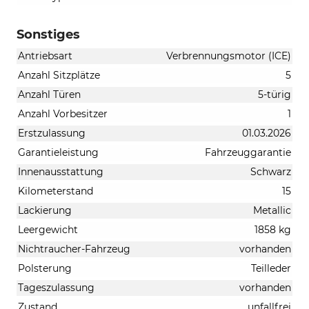
Sonstiges
Antriebsart
Verbrennungsmotor (ICE)
Anzahl Sitzplätze
5
Anzahl Türen
5-türig
Anzahl Vorbesitzer
1
Erstzulassung
01.03.2026
Garantieleistung
Fahrzeuggarantie
Innenausstattung
Schwarz
Kilometerstand
15
Lackierung
Metallic
Leergewicht
1858 kg
Nichtraucher-Fahrzeug
vorhanden
Polsterung
Teilleder
Tageszulassung
vorhanden
Zustand
unfallfrei