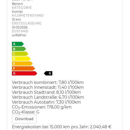
Benzin
KATEGORIE
Kombi
KILOMETERSTAND
15 km
ERSTZULASSUNG
01.03.2026
ZUSTAND
unfallfrei
Verbrauch kombiniert:
7,80 l/100km
Verbrauch Innenstadt:
11,40 l/100km
Verbrauch Stadtrand:
8,10 l/100km
Verbrauch Landstraße:
6,70 l/100km
Verbrauch Autobahn:
7,30 l/100km
CO
-Emissionen:
178,00 g/km
2
CO
-Klasse:
G
2
Download
Energiekosten bei 15.000 km pro Jahr:
2.040,48 €