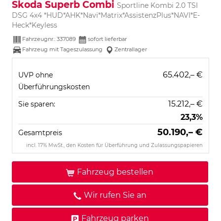
Skoda Superb Combi
Sportline Kombi 2.0 TSI
DSG 4x4 *HUD*AHK*Navi*Matrix*AssistenzPlus*NAVI*E-
Heck*Keyless
Fahrzeugnr.:
337089
sofort lieferbar
Fahrzeug mit Tageszulassung
Zentrallager
65.402,– €
UVP ohne
Überführungskosten
15.212,– €
Sie sparen:
23,3%
50.190,– €
Gesamtpreis
incl. 17% MwSt., den Kosten für Überführung und Zulassungspapieren
Fahrzeug bestellen
Wir rufen Sie an
Fahrzeug parken