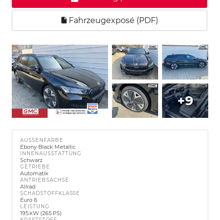
Fahrzeugexposé (PDF)
+9
AUSSENFARBE
Ebony Black Metallic
INNENAUSSTATTUNG
Schwarz
GETRIEBE
Automatik
ANTRIEBSACHSE
Allrad
SCHADSTOFFKLASSE
Euro 6
LEISTUNG
195 kW (265 PS)
KRAFTSTOFF