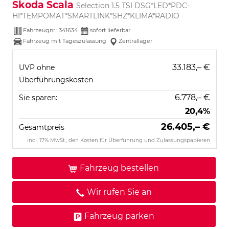
Skoda Scala
Selection 1.5 TSI DSG*LED*PDC-
HI*TEMPOMAT*SMARTLINK*SHZ*KLIMA*RADIO
Fahrzeugnr.:
341634
sofort lieferbar
Fahrzeug mit Tageszulassung
Zentrallager
33.183,– €
UVP ohne
Überführungskosten
6.778,– €
Sie sparen:
20,4%
26.405,– €
Gesamtpreis
incl. 17% MwSt., den Kosten für Überführung und Zulassungspapieren
Fahrzeug bestellen
Wir rufen Sie an
Fahrzeug parken