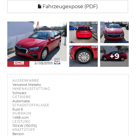
Fahrzeugexposé (PDF)
+9
AUSSENFARBE
Velvetrot Metallic
INNENAUSSTATTUNG
Schwarz
GETRIEBE
Automatik
SCHADSTOFFKLASSE
Euro 6
HUBRAUM
1.498 ccm
LEISTUNG
110 kW (150 PS)
KRAFTSTOFF
Benzin