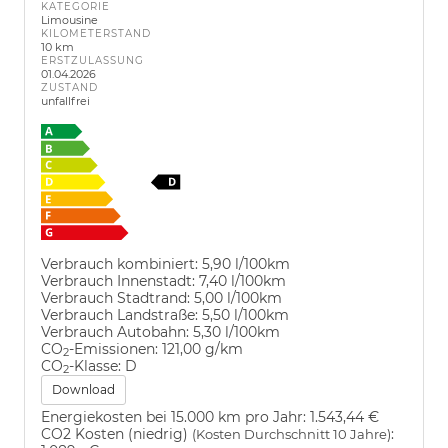
KATEGORIE
Limousine
KILOMETERSTAND
10 km
ERSTZULASSUNG
01.04.2026
ZUSTAND
unfallfrei
Verbrauch kombiniert:
5,90 l/100km
Verbrauch Innenstadt:
7,40 l/100km
Verbrauch Stadtrand:
5,00 l/100km
Verbrauch Landstraße:
5,50 l/100km
Verbrauch Autobahn:
5,30 l/100km
CO
-Emissionen:
121,00 g/km
2
CO
-Klasse:
D
2
Download
Energiekosten bei 15.000 km pro Jahr:
1.543,44 €
CO2 Kosten (niedrig)
:
(Kosten Durchschnitt 10 Jahre)