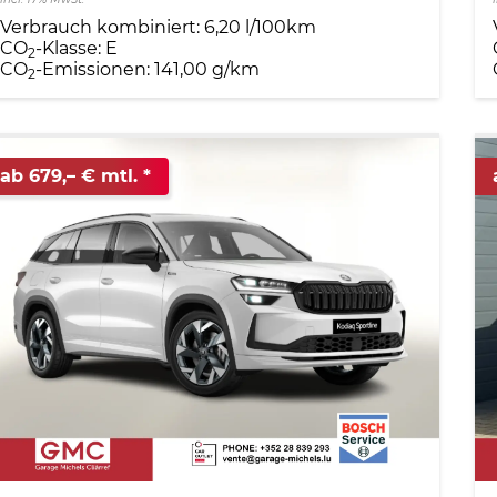
Verbrauch kombiniert:
6,20 l/100km
CO
-Klasse:
E
2
CO
-Emissionen:
141,00 g/km
2
ab 679,– € mtl.