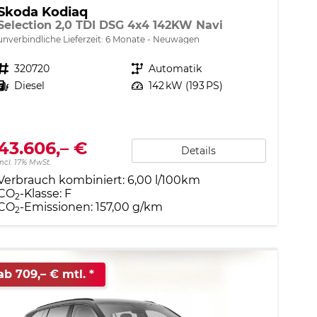
Skoda Kodiaq
Selection 2,0 TDI DSG 4x4 142KW Navi
unverbindliche Lieferzeit:
6 Monate
Neuwagen
Fahrzeugnr.
320720
Getriebe
Automatik
Kraftstoff
Diesel
Leistung
142 kW (193 PS)
43.606,– €
Details
incl. 17% MwSt.
Verbrauch kombiniert:
6,00 l/100km
CO
-Klasse:
F
2
CO
-Emissionen:
157,00 g/km
2
ab 709,– € mtl.