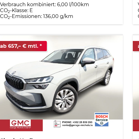
Verbrauch kombiniert:
6,00 l/100km
CO
-Klasse:
E
2
CO
-Emissionen:
136,00 g/km
2
ab 657,– € mtl.