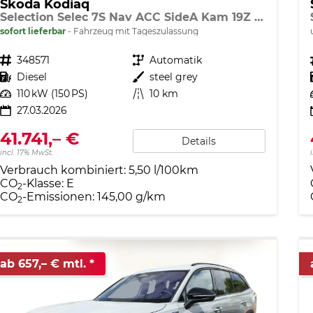
Skoda Kodiaq
Selection Selec 7S Nav ACC SideA Kam 19Z SunS SHZ
sofort lieferbar
Fahrzeug mit Tageszulassung
Fahrzeugnr.
348571
Getriebe
Automatik
Kraftstoff
Diesel
Außenfarbe
steel grey
Leistung
110 kW (150 PS)
Kilometerstand
10 km
27.03.2026
41.741,– €
Details
incl. 17% MwSt.
Verbrauch kombiniert:
5,50 l/100km
CO
-Klasse:
E
2
CO
-Emissionen:
145,00 g/km
2
ab 657,– € mtl.