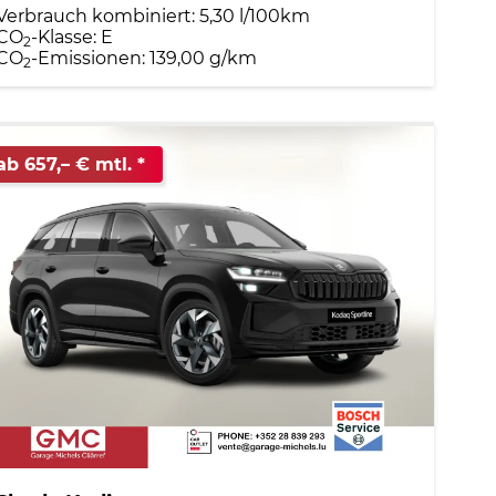
Verbrauch kombiniert:
5,30 l/100km
CO
-Klasse:
E
2
CO
-Emissionen:
139,00 g/km
2
ab 657,– € mtl.