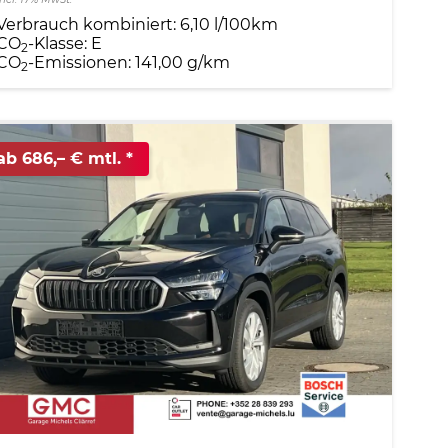
Verbrauch kombiniert:
6,10 l/100km
CO
-Klasse:
E
2
CO
-Emissionen:
141,00 g/km
2
ab 686,– € mtl.