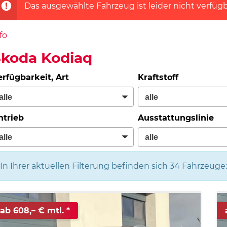
Das ausgewählte Fahrzeug ist leider nicht verfügb
fo
Skoda Kodiaq
erfügbarkeit, Art
Kraftstoff
ntrieb
Ausstattungslinie
In Ihrer aktuellen Filterung befinden sich
34
Fahrzeuge:
ab 608,– € mtl.