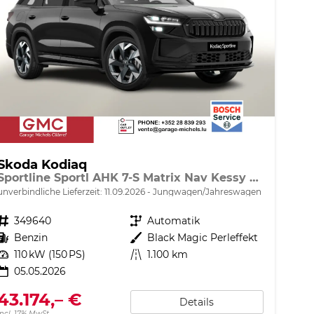
Skoda Kodiaq
Sportline Sportl AHK 7-S Matrix Nav Kessy ACC SunS
unverbindliche Lieferzeit:
11.09.2026
Jungwagen/Jahreswagen
Fahrzeugnr.
349640
Getriebe
Automatik
Kraftstoff
Benzin
Außenfarbe
Black Magic Perleffekt
Leistung
110 kW (150 PS)
Kilometerstand
1.100 km
05.05.2026
43.174,– €
Details
incl. 17% MwSt.