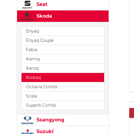
Seat
Skoda
Enyaq
Enyaq Coupé
Fabia
Kamiq
Karoq
Kodiaq
Octavia Combi
Scala
Superb Combi
Ssangyong
Suzuki