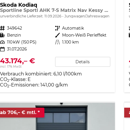
Skoda Kodiaq
Sportline Sportl AHK 7-S Matrix Nav Kessy ACC SunS
unverbindliche Lieferzeit:
11.09.2026
Jungwagen/Jahreswagen
Fahrzeugnr.
349642
Getriebe
Automatik
Kraftstoff
Benzin
Außenfarbe
Moon-Weiß Perleffekt
Leistung
110 kW (150 PS)
Kilometerstand
1.100 km
31.07.2026
43.174,– €
Details
incl. 17% MwSt.
Verbrauch kombiniert:
6,10 l/100km
CO
-Klasse:
E
2
CO
-Emissionen:
141,00 g/km
2
ab 706,– € mtl.