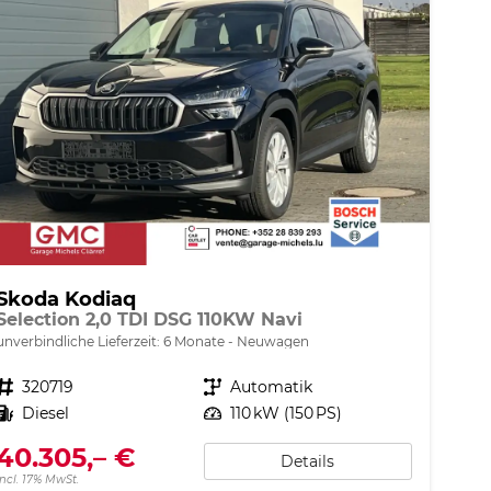
Skoda Kodiaq
Selection 2,0 TDI DSG 110KW Navi
unverbindliche Lieferzeit:
6 Monate
Neuwagen
Fahrzeugnr.
320719
Getriebe
Automatik
Kraftstoff
Diesel
Leistung
110 kW (150 PS)
40.305,– €
Details
incl. 17% MwSt.