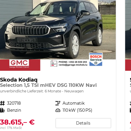
Skoda Kodiaq
Selection 1,5 TSI mHEV DSG 110KW Navi
unverbindliche Lieferzeit:
6 Monate
Neuwagen
Fahrzeugnr.
320718
Getriebe
Automatik
Kraftstoff
Benzin
Leistung
110 kW (150 PS)
38.615,– €
Details
incl. 17% MwSt.