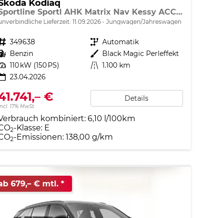
Skoda Kodiaq
Sportline Sportl AHK Matrix Nav Kessy ACC SunS SHZ
unverbindliche Lieferzeit:
11.09.2026
Jungwagen/Jahreswagen
Fahrzeugnr.
349638
Getriebe
Automatik
Kraftstoff
Benzin
Außenfarbe
Black Magic Perleffekt
Leistung
110 kW (150 PS)
Kilometerstand
1.100 km
23.04.2026
41.741,– €
Details
incl. 17% MwSt.
Verbrauch kombiniert:
6,10 l/100km
CO
-Klasse:
E
2
CO
-Emissionen:
138,00 g/km
2
ab 679,– € mtl.