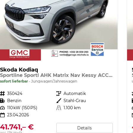
Skoda Kodiaq
Sportline Sportl AHK Matrix Nav Kessy ACC SunS SHZ
sofort lieferbar
Jungwagen/Jahreswagen
Fahrzeugnr.
350424
Getriebe
Automatik
Kraftstoff
Benzin
Außenfarbe
Stahl-Grau
Leistung
110 kW (150 PS)
Kilometerstand
1.100 km
23.04.2026
41.741,– €
Details
incl. 17% MwSt.