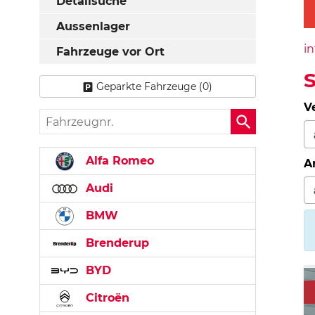
Detailsuche
Aussenlager
in
Fahrzeuge vor Ort
Geparkte Fahrzeuge (
0
)
V
Fahrzeugnr.
Alfa Romeo
A
Audi
BMW
Brenderup
BYD
Citroën