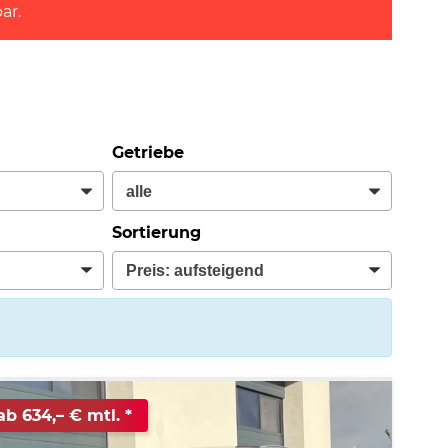
ar.
Getriebe
Sortierung
ab 634,– € mtl.