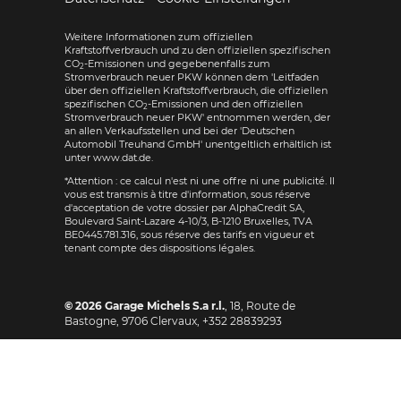
Weitere Informationen zum offiziellen
Kraftstoffverbrauch und zu den offiziellen spezifischen
CO
-Emissionen und gegebenenfalls zum
2
Stromverbrauch neuer PKW können dem 'Leitfaden
über den offiziellen Kraftstoffverbrauch, die offiziellen
spezifischen CO
-Emissionen und den offiziellen
2
Stromverbrauch neuer PKW' entnommen werden, der
an allen Verkaufsstellen und bei der 'Deutschen
Automobil Treuhand GmbH' unentgeltlich erhältlich ist
unter www.dat.de.
*Attention : ce calcul n'est ni une offre ni une publicité. Il
vous est transmis à titre d'information, sous réserve
d'acceptation de votre dossier par AlphaCredit SA,
Boulevard Saint-Lazare 4-10/3, B-1210 Bruxelles, TVA
BE0445.781.316, sous réserve des tarifs en vigueur et
tenant compte des dispositions légales.
© 2026
Garage Michels S.a r.l.
,
18, Route de
Bastogne
,
9706
Clervaux,
+352 28839293