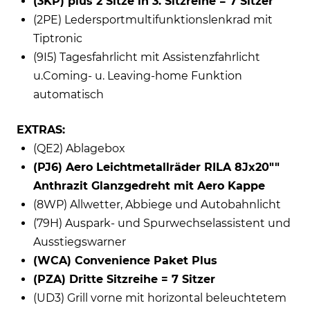
(3KP) plus 2 Sitze in 3. Sitzreihe = 7 Sitzer
(2PE) Ledersportmultifunktionslenkrad mit
Tiptronic
(9I5) Tagesfahrlicht mit Assistenzfahrlicht
u.Coming- u. Leaving-home Funktion
automatisch
EXTRAS:
(QE2) Ablagebox
(PJ6) Aero Leichtmetallräder RILA 8Jx20""
Anthrazit Glanzgedreht mit Aero Kappe
(8WP) Allwetter, Abbiege und Autobahnlicht
(79H) Auspark- und Spurwechselassistent und
Ausstiegswarner
(WCA) Convenience Paket Plus
(PZA) Dritte Sitzreihe = 7 Sitzer
(UD3) Grill vorne mit horizontal beleuchtetem