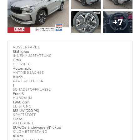
+7
AUSSENFARBE
Stahlgrau
INNENAUSSTATTUNG
Grau
GETRIEBE
Automatik
ANTRIEBSACHSE
Allrad
PARTIKELFILTER
1
SCHADSTOFFKLASSE
Euro 6
HUBRAUM
1.968 ccm
LEISTUNG
162 kW (220 PS)
KRAFTSTOFF
Diesel
KATEGORIE
SUV/Geländewagen/Pickup
KILOMETERSTAND
10 km