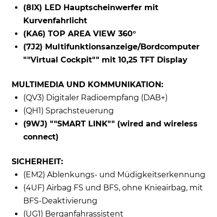
(8IX) LED Hauptscheinwerfer mit
Kurvenfahrlicht
(KA6) TOP AREA VIEW 360°
(7J2) Multifunktionsanzeige/Bordcomputer
""Virtual Cockpit"" mit 10,25 TFT Display
MULTIMEDIA UND KOMMUNIKATION:
(QV3) Digitaler Radioempfang (DAB+)
(QH1) Sprachsteuerung
(9WJ) ""SMART LINK"" (wired and wireless
connect)
SICHERHEIT:
(EM2) Ablenkungs- und Müdigkeitserkennung
(4UF) Airbag FS und BFS, ohne Knieairbag, mit
BFS-Deaktivierung
(UG1) Berganfahrassistent