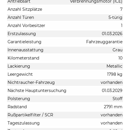
Antriebsart
Verbrennungsmotor (ICE)
Anzahl Sitzplätze
7
Anzahl Türen
5-türig
Anzahl Vorbesitzer
1
Erstzulassung
01.03.2026
Garantieleistung
Fahrzeuggarantie
Innenausstattung
Grau
Kilometerstand
10
Lackierung
Metallic
Leergewicht
1798 kg
Nichtraucher-Fahrzeug
vorhanden
Nächste Hauptuntersuchung
01.03.2029
Polsterung
Stoff
Radstand
2791 mm
Rußpartikelfilter / SCR
vorhanden
Tageszulassung
vorhanden