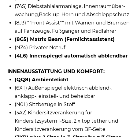
(7AS) Diebstahlalarmanlage, Innenraumüber-
wachung,Back-up-Horn und Abschleppschutz
(8J3) ""Front Assist"" mit Warnen und Bremsen
auf Fahrzeuge, Fußgänger und Radfahrer
(8G5) Matrix Beam (Fernlichtassistent)
(NZ4) Privater Notruf
(4L6) Innenspiegel automatisch abblendbar
INNENAUSSTATTUNG UND KOMFORT:
(QQ8) Ambientelicht
(6XT) Außenspiegel elektrisch abblend-,
anklapp-, einstell- und beheizbar
(N0L) Sitzbezüge in Stoff
(3A2) Kindersitzverankerung für
Kindersitzsystem I-Size, 2 x top tether und
Kindersitzverankerung vorn BF-Seite