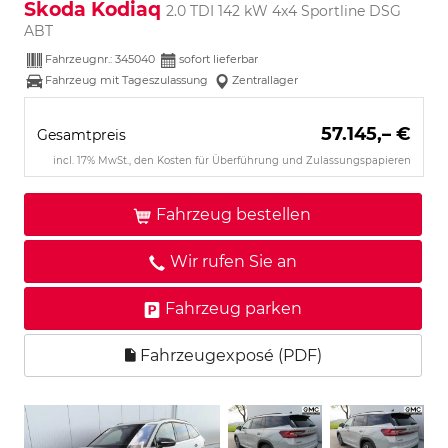
Skoda Kodiaq
2.0 TDI 142 kW 4x4 Sportline DSG
ABT
Fahrzeugnr.:
345040
sofort lieferbar
Fahrzeug mit Tageszulassung
Zentrallager
57.145,– €
Gesamtpreis
incl. 17% MwSt., den Kosten für Überführung und Zulassungspapieren
Fahrzeug bestellen
Wir rufen Sie an
Fahrzeug parken
Fahrzeugexposé (PDF)