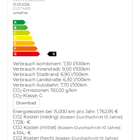
ERSTZULASSUNG
01.03.2026
ZUSTAND
unfallfrei
Verbrauch kombiniert:
7,30 l/100km
Verbrauch Innenstadt:
9,00 l/100km
Verbrauch Stadtrand:
6,90 l/100km
Verbrauch Landstraße:
6,30 l/100km
Verbrauch Autobahn:
7,70 l/100km
CO
-Emissionen:
192,00 g/km
2
CO
-Klasse:
G
2
Download
Energiekosten bei 15.000 km pro Jahr:
1.762,95 €
CO2 Kosten (niedrig)
:
(Kosten Durchschnitt 10 Jahre)
1.728,- €
CO2 Kosten (mittel)
:
(Kosten Durchschnitt 10 Jahre)
4.104,- €
CO2 Kosten (hoch)
:
(Kosten Durchschnitt 10 Jahre)