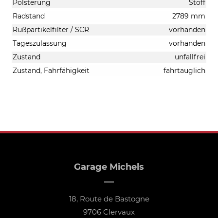
Polsterung
Stoff
Radstand
2789 mm
Rußpartikelfilter / SCR
vorhanden
Tageszulassung
vorhanden
Zustand
unfallfrei
Zustand, Fahrfähigkeit
fahrtauglich
Garage Michels
18, Route de Bastogne
9706 Clervaux