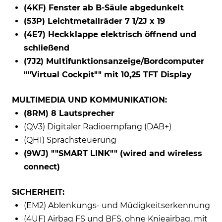
(4KF) Fenster ab B-Säule abgedunkelt
(53P) Leichtmetallräder 7 1/2J x 19
(4E7) Heckklappe elektrisch öffnend und
schließend
(7J2) Multifunktionsanzeige/Bordcomputer
""Virtual Cockpit"" mit 10,25 TFT Display
MULTIMEDIA UND KOMMUNIKATION:
(8RM) 8 Lautsprecher
(QV3) Digitaler Radioempfang (DAB+)
(QH1) Sprachsteuerung
(9WJ) ""SMART LINK"" (wired and wireless
connect)
SICHERHEIT:
(EM2) Ablenkungs- und Müdigkeitserkennung
(4UF) Airbag FS und BFS, ohne Knieairbag, mit