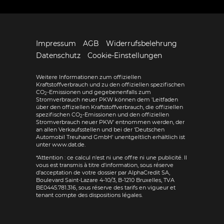
Impressum
AGB
Widerrufsbelehrung
Datenschutz
Cookie-Einstellungen
Weitere Informationen zum offiziellen
Kraftstoffverbrauch und zu den offiziellen spezifischen
CO
-Emissionen und gegebenenfalls zum
2
Stromverbrauch neuer PKW können dem 'Leitfaden
über den offiziellen Kraftstoffverbrauch, die offiziellen
spezifischen CO
-Emissionen und den offiziellen
2
Stromverbrauch neuer PKW' entnommen werden, der
an allen Verkaufsstellen und bei der 'Deutschen
Automobil Treuhand GmbH' unentgeltlich erhältlich ist
unter www.dat.de.
*Attention : ce calcul n'est ni une offre ni une publicité. Il
vous est transmis à titre d'information, sous réserve
d'acceptation de votre dossier par AlphaCredit SA,
Boulevard Saint-Lazare 4-10/3, B-1210 Bruxelles, TVA
BE0445.781.316, sous réserve des tarifs en vigueur et
tenant compte des dispositions légales.