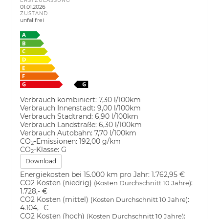
ERSTZULASSUNG
01.01.2026
ZUSTAND
unfallfrei
Verbrauch kombiniert:
7,30 l/100km
Verbrauch Innenstadt:
9,00 l/100km
Verbrauch Stadtrand:
6,90 l/100km
Verbrauch Landstraße:
6,30 l/100km
Verbrauch Autobahn:
7,70 l/100km
CO
-Emissionen:
192,00 g/km
2
CO
-Klasse:
G
2
Download
Energiekosten bei 15.000 km pro Jahr:
1.762,95 €
CO2 Kosten (niedrig)
:
(Kosten Durchschnitt 10 Jahre)
1.728,- €
CO2 Kosten (mittel)
:
(Kosten Durchschnitt 10 Jahre)
4.104,- €
CO2 Kosten (hoch)
:
(Kosten Durchschnitt 10 Jahre)