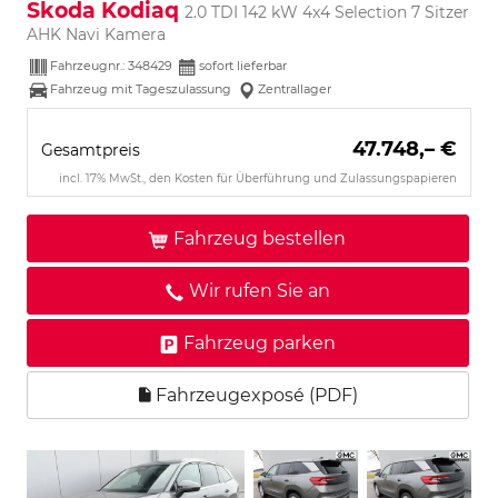
Skoda Kodiaq
2.0 TDI 142 kW 4x4 Selection 7 Sitzer
AHK Navi Kamera
Fahrzeugnr.:
348429
sofort lieferbar
Fahrzeug mit Tageszulassung
Zentrallager
47.748,– €
Gesamtpreis
incl. 17% MwSt., den Kosten für Überführung und Zulassungspapieren
Fahrzeug bestellen
Wir rufen Sie an
Fahrzeug parken
Fahrzeugexposé (PDF)