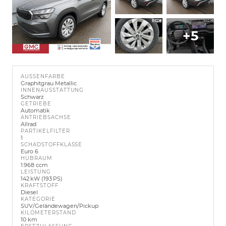
+5
AUSSENFARBE
Graphitgrau Metallic
INNENAUSSTATTUNG
Schwarz
GETRIEBE
Automatik
ANTRIEBSACHSE
Allrad
PARTIKELFILTER
1
SCHADSTOFFKLASSE
Euro 6
HUBRAUM
1.968 ccm
LEISTUNG
142 kW (193 PS)
KRAFTSTOFF
Diesel
KATEGORIE
SUV/Geländewagen/Pickup
KILOMETERSTAND
10 km