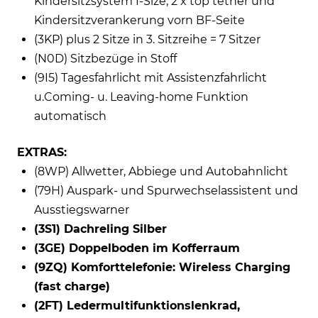
Kindersitzsystem I-Size, 2 x top tether und
Kindersitzverankerung vorn BF-Seite
(3KP) plus 2 Sitze in 3. Sitzreihe = 7 Sitzer
(N0D) Sitzbezüge in Stoff
(9I5) Tagesfahrlicht mit Assistenzfahrlicht
u.Coming- u. Leaving-home Funktion
automatisch
EXTRAS:
(8WP) Allwetter, Abbiege und Autobahnlicht
(79H) Auspark- und Spurwechselassistent und
Ausstiegswarner
(3S1) Dachreling Silber
(3GE) Doppelboden im Kofferraum
(9ZQ) Komforttelefonie: Wireless Charging
(fast charge)
(2FT) Ledermultifunktionslenkrad,