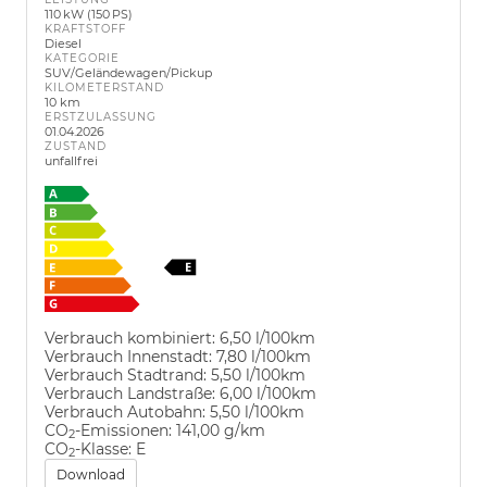
110 kW (150 PS)
KRAFTSTOFF
Diesel
KATEGORIE
SUV/Geländewagen/Pickup
KILOMETERSTAND
10 km
ERSTZULASSUNG
01.04.2026
ZUSTAND
unfallfrei
Verbrauch kombiniert:
6,50 l/100km
Verbrauch Innenstadt:
7,80 l/100km
Verbrauch Stadtrand:
5,50 l/100km
Verbrauch Landstraße:
6,00 l/100km
Verbrauch Autobahn:
5,50 l/100km
CO
-Emissionen:
141,00 g/km
2
CO
-Klasse:
E
2
Download