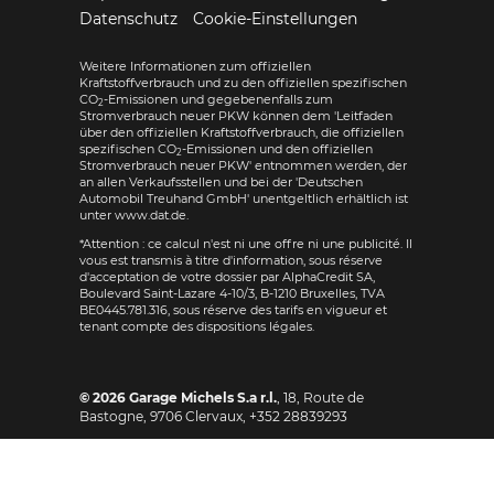
Datenschutz
Cookie-Einstellungen
Weitere Informationen zum offiziellen
Kraftstoffverbrauch und zu den offiziellen spezifischen
CO
-Emissionen und gegebenenfalls zum
2
Stromverbrauch neuer PKW können dem 'Leitfaden
über den offiziellen Kraftstoffverbrauch, die offiziellen
spezifischen CO
-Emissionen und den offiziellen
2
Stromverbrauch neuer PKW' entnommen werden, der
an allen Verkaufsstellen und bei der 'Deutschen
Automobil Treuhand GmbH' unentgeltlich erhältlich ist
unter www.dat.de.
*Attention : ce calcul n'est ni une offre ni une publicité. Il
vous est transmis à titre d'information, sous réserve
d'acceptation de votre dossier par AlphaCredit SA,
Boulevard Saint-Lazare 4-10/3, B-1210 Bruxelles, TVA
BE0445.781.316, sous réserve des tarifs en vigueur et
tenant compte des dispositions légales.
© 2026
Garage Michels S.a r.l.
,
18, Route de
Bastogne
,
9706
Clervaux,
+352 28839293