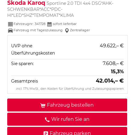
Skoda Karoq
Sportline 2.0 TDI 4x4 DSG*AHK-
SCHWENKBAR*ACC*PDC-
HI*LED*SHZ*TEMPOMAT*KLIMA
Fahrzeugnr.:
341728
sofort lieferbar
Fahrzeug mit Tageszulassung
Zentrallager
49.622,– €
UVP ohne
Überführungskosten
7.608,– €
Sie sparen:
15,3%
42.014,– €
Gesamtpreis
incl. 17% MwSt., den Kosten für Überführung und Zulassungspapieren
Fahrzeug bestellen
Wir rufen Sie an
Fahrzeug parken