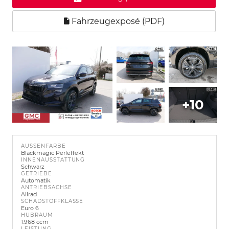
Fahrzeugexposé (PDF)
+10
AUSSENFARBE
Blackmagic Perleffekt
INNENAUSSTATTUNG
Schwarz
GETRIEBE
Automatik
ANTRIEBSACHSE
Allrad
SCHADSTOFFKLASSE
Euro 6
HUBRAUM
1.968 ccm
LEISTUNG