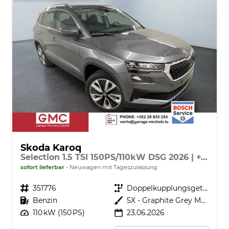
Skoda Karoq
Selection 1.5 TSI 150PS/110kW DSG 2026 | +TravelAssist +RFK & Parksensoren +Var. Gepäckraumboden
sofort lieferbar
Neuwagen mit Tageszulassung
Fahrzeugnr.
351776
Getriebe
Doppelkupplungsgetriebe (DSG)
Kraftstoff
Benzin
Außenfarbe
5X - Graphite Grey Met.
Leistung
110 kW (150 PS)
23.06.2026