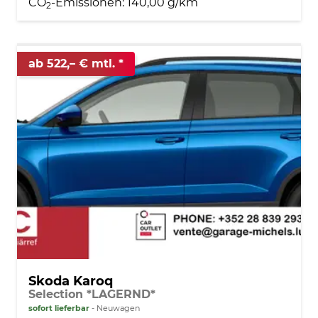
CO
-Emissionen:
140,00 g/km
2
ab 522,– € mtl.
Skoda Karoq
Selection *LAGERND*
sofort lieferbar
Neuwagen