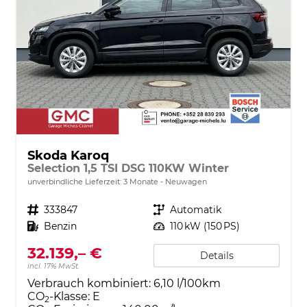
Skoda Karoq
Selection 1,5 TSI DSG 110KW Winter
unverbindliche Lieferzeit:
3 Monate
Neuwagen
Fahrzeugnr.
333847
Getriebe
Automatik
Kraftstoff
Benzin
Leistung
110 kW (150 PS)
32.139,– €
Details
incl. 17% MwSt.
Verbrauch kombiniert:
6,10 l/100km
CO
-Klasse:
E
2