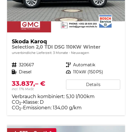
Skoda Karoq
Selection 2,0 TDI DSG 110KW Winter
unverbindliche Lieferzeit:
3 Monate
Neuwagen
Fahrzeugnr.
320667
Getriebe
Automatik
Kraftstoff
Diesel
Leistung
110 kW (150 PS)
33.837,– €
Details
incl. 17% MwSt.
Verbrauch kombiniert:
5,10 l/100km
CO
-Klasse:
D
2
CO
-Emissionen:
134,00 g/km
2