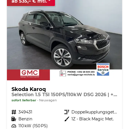
ab 535,– € mtl.
Skoda Karoq
Selection 1.5 TSI 150PS/110kW DSG 2026 | +AHK +TravelAssist +RFK & Parksensoren
sofort lieferbar
Neuwagen
Fahrzeugnr.
349431
Getriebe
Doppelkupplungsgetriebe (DSG)
Kraftstoff
Benzin
Außenfarbe
1Z - Black Magic Met.
Leistung
110 kW (150 PS)