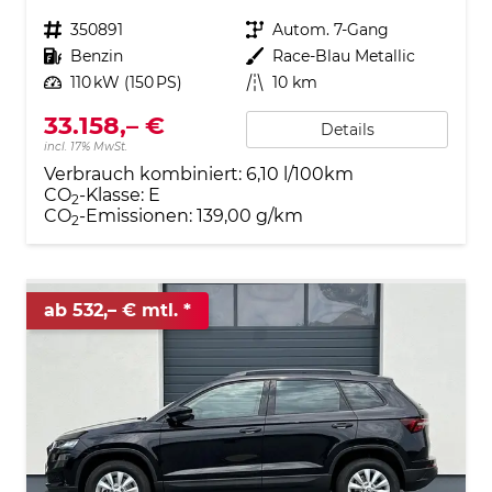
Fahrzeugnr.
350891
Getriebe
Autom. 7-Gang
Kraftstoff
Benzin
Außenfarbe
Race-Blau Metallic
Leistung
110 kW (150 PS)
Kilometerstand
10 km
33.158,– €
Details
incl. 17% MwSt.
Verbrauch kombiniert:
6,10 l/100km
CO
-Klasse:
E
2
CO
-Emissionen:
139,00 g/km
2
ab 532,– € mtl.