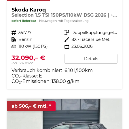
Skoda Karoq
Selection 1.5 TSI 150PS/110kW DSG 2026 | +TravelAssist +RFK & Parksensoren +Var. Gepäckraumboden
sofort lieferbar
Neuwagen mit Tageszulassung
Fahrzeugnr.
351777
Getriebe
Doppelkupplungsgetriebe (DSG)
Kraftstoff
Benzin
Außenfarbe
8X - Race Blue Met.
Leistung
110 kW (150 PS)
23.06.2026
32.090,– €
Details
incl. 17% MwSt.
Verbrauch kombiniert:
6,10 l/100km
CO
-Klasse:
E
2
CO
-Emissionen:
138,00 g/km
2
ab 506,– € mtl.