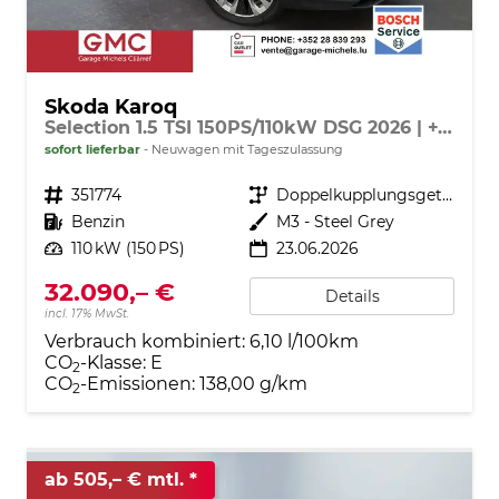
Skoda Karoq
Selection 1.5 TSI 150PS/110kW DSG 2026 | +TravelAssist +RFK & Parksensoren +Var. Gepäckraumboden
sofort lieferbar
Neuwagen mit Tageszulassung
Fahrzeugnr.
351774
Getriebe
Doppelkupplungsgetriebe (DSG)
Kraftstoff
Benzin
Außenfarbe
M3 - Steel Grey
Leistung
110 kW (150 PS)
23.06.2026
32.090,– €
Details
incl. 17% MwSt.
Verbrauch kombiniert:
6,10 l/100km
CO
-Klasse:
E
2
CO
-Emissionen:
138,00 g/km
2
ab 505,– € mtl.