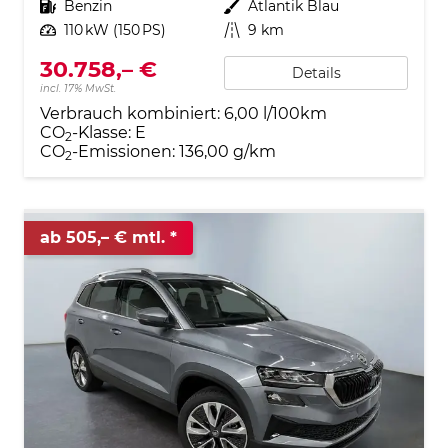
Kraftstoff
Benzin
Außenfarbe
Atlantik Blau
Leistung
110 kW (150 PS)
Kilometerstand
9 km
30.758,– €
Details
incl. 17% MwSt.
Verbrauch kombiniert:
6,00 l/100km
CO
-Klasse:
E
2
CO
-Emissionen:
136,00 g/km
2
ab 505,– € mtl.