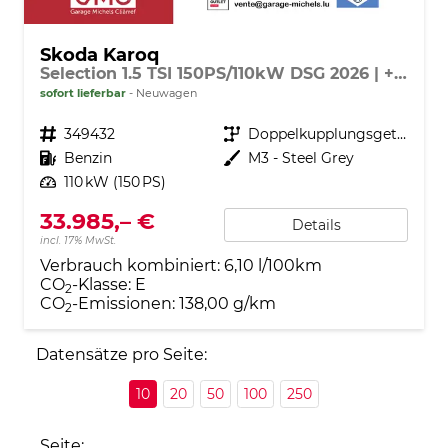
Skoda Karoq
Selection 1.5 TSI 150PS/110kW DSG 2026 | +AHK +TravelAssist +RFK & Parksensoren
sofort lieferbar
Neuwagen
Fahrzeugnr.
349432
Getriebe
Doppelkupplungsgetriebe (DSG)
Kraftstoff
Benzin
Außenfarbe
M3 - Steel Grey
Leistung
110 kW (150 PS)
33.985,– €
Details
incl. 17% MwSt.
Verbrauch kombiniert:
6,10 l/100km
CO
-Klasse:
E
2
CO
-Emissionen:
138,00 g/km
2
Datensätze pro Seite:
10
20
50
100
250
Seite: