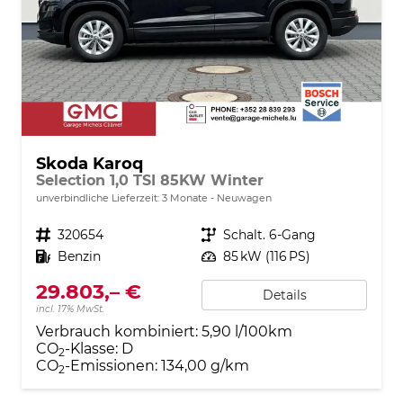
Skoda Karoq
Selection 1,0 TSI 85KW Winter
unverbindliche Lieferzeit:
3 Monate
Neuwagen
Fahrzeugnr.
320654
Getriebe
Schalt. 6-Gang
Kraftstoff
Benzin
Leistung
85 kW (116 PS)
29.803,– €
Details
incl. 17% MwSt.
Verbrauch kombiniert:
5,90 l/100km
CO
-Klasse:
D
2
CO
-Emissionen:
134,00 g/km
2