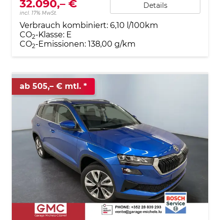
32.090,– €
Details
incl. 17% MwSt.
Verbrauch kombiniert:
6,10 l/100km
CO
-Klasse:
E
2
CO
-Emissionen:
138,00 g/km
2
ab 505,– € mtl.