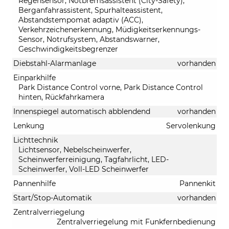
Regensensor, Notbremsassistent (City-Safety),
Berganfahrassistent, Spurhalteassistent,
Abstandstempomat adaptiv (ACC),
Verkehrzeichenerkennung, Müdigkeitserkennungs-
Sensor, Notrufsystem, Abstandswarner,
Geschwindigkeitsbegrenzer
Diebstahl-Alarmanlage
vorhanden
Einparkhilfe
Park Distance Control vorne, Park Distance Control
hinten, Rückfahrkamera
Innenspiegel automatisch abblendend
vorhanden
Lenkung
Servolenkung
Lichttechnik
Lichtsensor, Nebelscheinwerfer,
Scheinwerferreinigung, Tagfahrlicht, LED-
Scheinwerfer, Voll-LED Scheinwerfer
Pannenhilfe
Pannenkit
Start/Stop-Automatik
vorhanden
Zentralverriegelung
Zentralverriegelung mit Funkfernbedienung