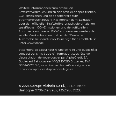
Weitere Informationen zum offiziellen
Kraftstoffverbrauch und zu den offiziellen spezifischen
CO
-Emissionen und gegebenenfalls zum
2
Stromverbrauch neuer PKW können dem 'Leitfaden
über den offiziellen Kraftstoffverbrauch, die offiziellen
spezifischen CO
-Emissionen und den offiziellen
2
Stromverbrauch neuer PKW' entnommen werden, der
an allen Verkaufsstellen und bei der 'Deutschen
Automobil Treuhand GmbH' unentgeltlich erhältlich ist
unter www.dat.de.
*Attention : ce calcul n'est ni une offre ni une publicité. Il
vous est transmis à titre d'information, sous réserve
d'acceptation de votre dossier par AlphaCredit SA,
Boulevard Saint-Lazare 4-10/3, B-1210 Bruxelles, TVA
BE0445.781.316, sous réserve des tarifs en vigueur et
tenant compte des dispositions légales.
© 2026
Garage Michels S.a r.l.
,
18, Route de
Bastogne
,
9706
Clervaux,
+352 28839293