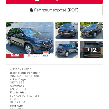
Fahrzeugexposé (PDF)
+12
AUSSENFARBE
Black Magic Perleffekt
INNENAUSSTATTUNG
auf Anfrage
GETRIEBE
Automatik
ANTRIEBSACHSE
Frontantrieb
SCHADSTOFFKLASSE
Euro 6
HUBRAUM
1.968 ccm
LEISTUNG