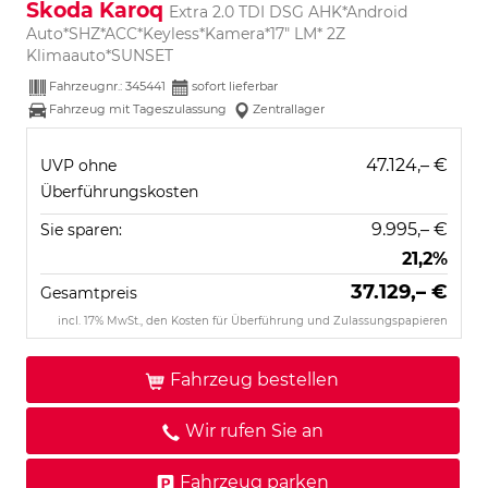
Skoda Karoq
Extra 2.0 TDI DSG AHK*Android
Auto*SHZ*ACC*Keyless*Kamera*17" LM* 2Z
Klimaauto*SUNSET
Fahrzeugnr.:
345441
sofort lieferbar
Fahrzeug mit Tageszulassung
Zentrallager
47.124,– €
UVP ohne
Überführungskosten
9.995,– €
Sie sparen:
21,2%
37.129,– €
Gesamtpreis
incl. 17% MwSt., den Kosten für Überführung und Zulassungspapieren
Fahrzeug bestellen
Wir rufen Sie an
Fahrzeug parken