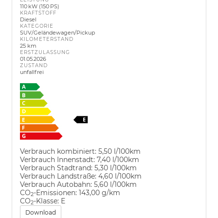
110 kW (150 PS)
KRAFTSTOFF
Diesel
KATEGORIE
SUV/Geländewagen/Pickup
KILOMETERSTAND
25 km
ERSTZULASSUNG
01.05.2026
ZUSTAND
unfallfrei
Verbrauch kombiniert:
5,50 l/100km
Verbrauch Innenstadt:
7,40 l/100km
Verbrauch Stadtrand:
5,30 l/100km
Verbrauch Landstraße:
4,60 l/100km
Verbrauch Autobahn:
5,60 l/100km
CO
-Emissionen:
143,00 g/km
2
CO
-Klasse:
E
2
Download