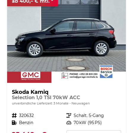
ab 400,– € mtl.
Skoda Kamiq
Selection 1,0 TSI 70kW ACC
unverbindliche Lieferzeit:
3 Monate
Neuwagen
Fahrzeugnr.
320632
Getriebe
Schalt. 5-Gang
Kraftstoff
Benzin
Leistung
70 kW (95 PS)