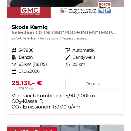
Skoda Kamiq
Selection 1.0 TSI DSG*PDC-HINTEN*TEMPOMAT*SMARTLINK*SHZ*LED*KLIMAAUTOMATIK*
sofort lieferbar
Fahrzeug mit Tageszulassung
Fahrzeugnr.
347686
Getriebe
Automatik
Kraftstoff
Benzin
Außenfarbe
Candyweiß
Leistung
85 kW (116 PS)
Kilometerstand
20 km
01.06.2026
25.131,– €
Details
incl. 17% MwSt.
Verbrauch kombiniert:
5,90 l/100km
CO
-Klasse:
D
2
CO
-Emissionen:
133,00 g/km
2