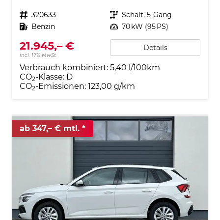
Fahrzeugnr.
320633
Getriebe
Schalt. 5-Gang
Kraftstoff
Benzin
Leistung
70 kW (95 PS)
21.945,– €
Details
incl. 17% MwSt.
Verbrauch kombiniert:
5,40 l/100km
CO
-Klasse:
D
2
CO
-Emissionen:
123,00 g/km
2
ab 347,– € mtl.