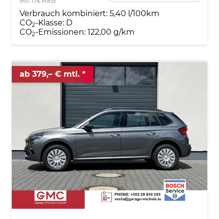
incl. 17% MwSt.
Verbrauch kombiniert:
5,40 l/100km
CO
-Klasse:
D
2
CO
-Emissionen:
122,00 g/km
2
ab 379,– € mtl.