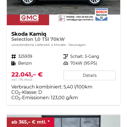
Skoda Kamiq
Selection 1,0 TSI 70kW
unverbindliche Lieferzeit:
4 Monate
Neuwagen
Fahrzeugnr.
325939
Getriebe
Schalt. 5-Gang
Kraftstoff
Benzin
Leistung
70 kW (95 PS)
22.041,– €
Details
incl. 17% MwSt.
Verbrauch kombiniert:
5,40 l/100km
CO
-Klasse:
D
2
CO
-Emissionen:
123,00 g/km
2
ab 365,– € mtl.