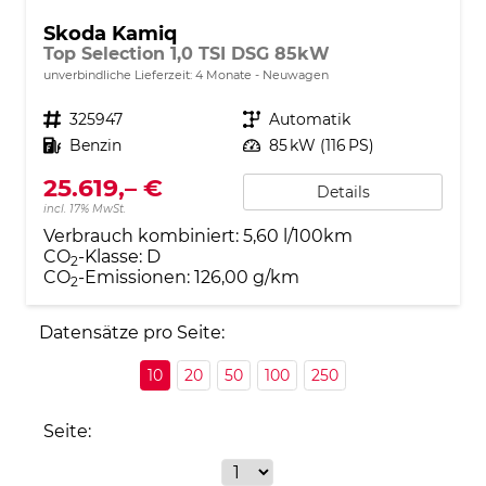
Skoda Kamiq
Top Selection 1,0 TSI DSG 85kW
unverbindliche Lieferzeit:
4 Monate
Neuwagen
Fahrzeugnr.
325947
Getriebe
Automatik
Kraftstoff
Benzin
Leistung
85 kW (116 PS)
25.619,– €
Details
incl. 17% MwSt.
Verbrauch kombiniert:
5,60 l/100km
CO
-Klasse:
D
2
CO
-Emissionen:
126,00 g/km
2
Datensätze pro Seite:
10
20
50
100
250
Seite: