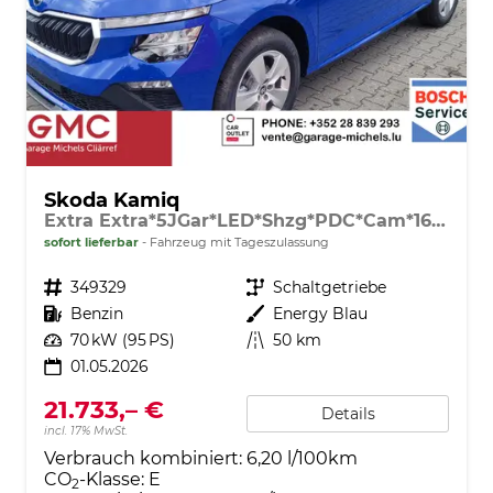
Skoda Kamiq
Extra Extra*5JGar*LED*Shzg*PDC*Cam*16Zoll*ACA*
sofort lieferbar
Fahrzeug mit Tageszulassung
Fahrzeugnr.
349329
Getriebe
Schaltgetriebe
Kraftstoff
Benzin
Außenfarbe
Energy Blau
Leistung
70 kW (95 PS)
Kilometerstand
50 km
01.05.2026
21.733,– €
Details
incl. 17% MwSt.
Verbrauch kombiniert:
6,20 l/100km
CO
-Klasse:
E
2