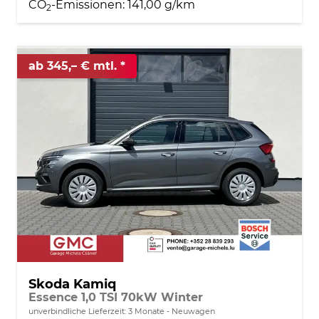
CO
-Emissionen:
141,00 g/km
2
ab 345,– € mtl.
Skoda Kamiq
Essence 1,0 TSI 70kW Winter
unverbindliche Lieferzeit:
3 Monate
Neuwagen