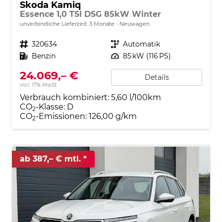
Skoda Kamiq
Essence 1,0 TSI DSG 85kW Winter
unverbindliche Lieferzeit:
3 Monate
Neuwagen
Fahrzeugnr.
320634
Getriebe
Automatik
Kraftstoff
Benzin
Leistung
85 kW (116 PS)
24.069,– €
Details
incl. 17% MwSt.
Verbrauch kombiniert:
5,60 l/100km
CO
-Klasse:
D
2
CO
-Emissionen:
126,00 g/km
2
ab 387,– € mtl.