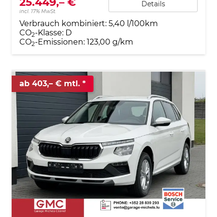
25.449,– €
Details
incl. 17% MwSt.
Verbrauch kombiniert:
5,40 l/100km
CO
-Klasse:
D
2
CO
-Emissionen:
123,00 g/km
2
ab 403,– € mtl.