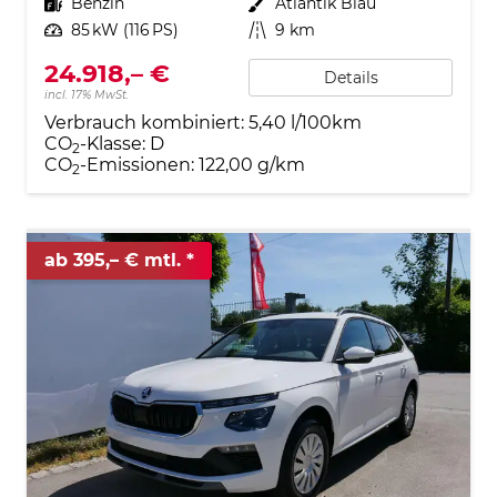
Kraftstoff
Benzin
Außenfarbe
Atlantik Blau
Leistung
85 kW (116 PS)
Kilometerstand
9 km
24.918,– €
Details
incl. 17% MwSt.
Verbrauch kombiniert:
5,40 l/100km
CO
-Klasse:
D
2
CO
-Emissionen:
122,00 g/km
2
ab 395,– € mtl.