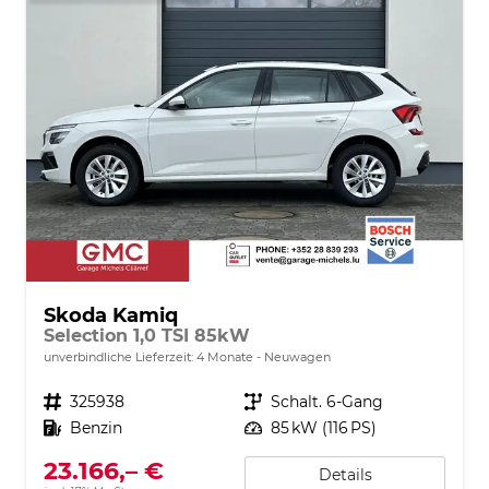
Skoda Kamiq
Selection 1,0 TSI 85kW
unverbindliche Lieferzeit:
4 Monate
Neuwagen
Fahrzeugnr.
325938
Getriebe
Schalt. 6-Gang
Kraftstoff
Benzin
Leistung
85 kW (116 PS)
23.166,– €
Details