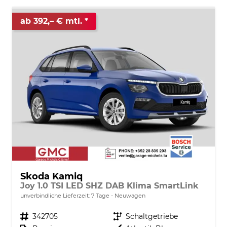
ab 392,– € mtl.
Skoda Kamiq
Joy 1.0 TSI LED SHZ DAB Klima SmartLink
unverbindliche Lieferzeit:
7 Tage
Neuwagen
Fahrzeugnr.
342705
Getriebe
Schaltgetriebe