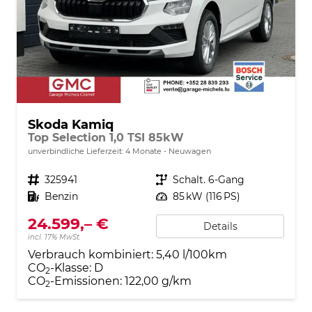
Skoda Kamiq
Top Selection 1,0 TSI 85kW
unverbindliche Lieferzeit:
4 Monate
Neuwagen
Fahrzeugnr.
325941
Getriebe
Schalt. 6-Gang
Kraftstoff
Benzin
Leistung
85 kW (116 PS)
24.599,– €
Details
incl. 17% MwSt.
Verbrauch kombiniert:
5,40 l/100km
CO
-Klasse:
D
2
CO
-Emissionen:
122,00 g/km
2