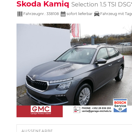
Skoda Kamiq
Selection 1.5 TSI
Fahrzeugnr.:
338108
sofort lieferbar
Fahrzeug mit Tag
AUSSENFARBE