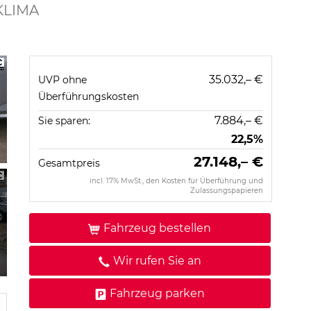
KLIMA
35.032,– €
UVP ohne
Überführungskosten
7.884,– €
Sie sparen:
22,5%
27.148,– €
Gesamtpreis
incl. 17% MwSt., den Kosten für Überführung und
Zulassungspapieren
Fahrzeug bestellen
Wir rufen Sie an
Fahrzeug parken