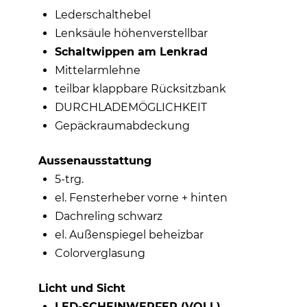
Lederschalthebel
Lenksäule höhenverstellbar
Schaltwippen am Lenkrad
Mittelarmlehne
teilbar klappbare Rücksitzbank
DURCHLADEMÖGLICHKEIT
Gepäckraumabdeckung
Aussenausstattung
5-trg.
el. Fensterheber vorne + hinten
Dachreling schwarz
el. Außenspiegel beheizbar
Colorverglasung
Licht und Sicht
LED-SCHEINWERFER (VOLL)