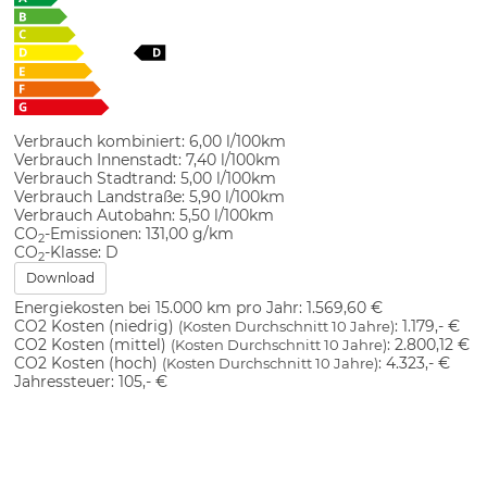
Verbrauch kombiniert:
6,00 l/100km
Verbrauch Innenstadt:
7,40 l/100km
Verbrauch Stadtrand:
5,00 l/100km
Verbrauch Landstraße:
5,90 l/100km
Verbrauch Autobahn:
5,50 l/100km
CO
-Emissionen:
131,00 g/km
2
CO
-Klasse:
D
2
Download
Energiekosten bei 15.000 km pro Jahr:
1.569,60 €
CO2 Kosten (niedrig)
:
1.179,- €
(Kosten Durchschnitt 10 Jahre)
CO2 Kosten (mittel)
:
2.800,12 €
(Kosten Durchschnitt 10 Jahre)
CO2 Kosten (hoch)
:
4.323,- €
(Kosten Durchschnitt 10 Jahre)
Jahressteuer:
105,- €