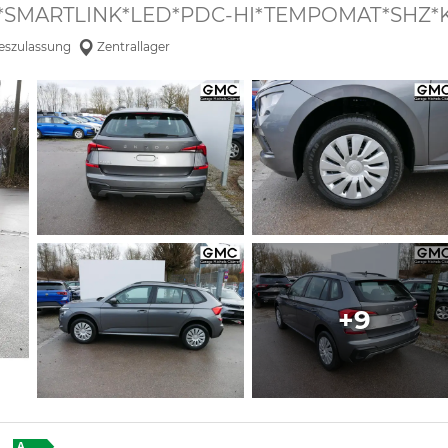
 DSG*SMARTLINK*LED*PDC-HI*TEMPOMAT*SHZ*
eszulassung
Zentrallager
+9