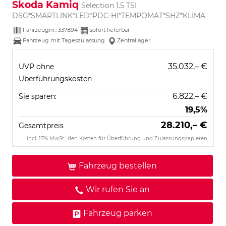
Skoda Kamiq
Selection 1.5 TSI
DSG*SMARTLINK*LED*PDC-HI*TEMPOMAT*SHZ*KLIMA
Fahrzeugnr.:
337894
sofort lieferbar
Fahrzeug mit Tageszulassung
Zentrallager
35.032,– €
UVP ohne
Überführungskosten
6.822,– €
Sie sparen:
19,5%
28.210,– €
Gesamtpreis
incl. 17% MwSt., den Kosten für Überführung und Zulassungspapieren
Fahrzeug bestellen
Wir rufen Sie an
Fahrzeug parken