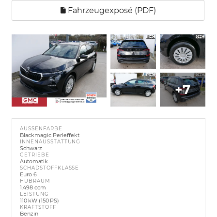
Fahrzeugexposé (PDF)
+7
AUSSENFARBE
Blackmagic Perleffekt
INNENAUSSTATTUNG
Schwarz
GETRIEBE
Automatik
SCHADSTOFFKLASSE
Euro 6
HUBRAUM
1.498 ccm
LEISTUNG
110 kW (150 PS)
KRAFTSTOFF
Benzin