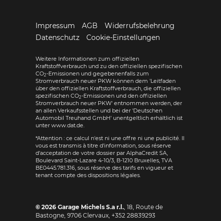
Impressum
AGB
Widerrufsbelehrung
Datenschutz
Cookie-Einstellungen
Weitere Informationen zum offiziellen
Kraftstoffverbrauch und zu den offiziellen spezifischen
CO
-Emissionen und gegebenenfalls zum
2
Stromverbrauch neuer PKW können dem 'Leitfaden
über den offiziellen Kraftstoffverbrauch, die offiziellen
spezifischen CO
-Emissionen und den offiziellen
2
Stromverbrauch neuer PKW' entnommen werden, der
an allen Verkaufsstellen und bei der 'Deutschen
Automobil Treuhand GmbH' unentgeltlich erhältlich ist
unter www.dat.de.
*Attention : ce calcul n'est ni une offre ni une publicité. Il
vous est transmis à titre d'information, sous réserve
d'acceptation de votre dossier par AlphaCredit SA,
Boulevard Saint-Lazare 4-10/3, B-1210 Bruxelles, TVA
BE0445.781.316, sous réserve des tarifs en vigueur et
tenant compte des dispositions légales.
© 2026
Garage Michels S.a r.l.
,
18, Route de
Bastogne
,
9706
Clervaux,
+352 28839293