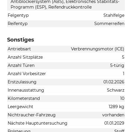
Antiblockiersystem (ABS), Elektronisches Stabilitäts-
Programm (ESP), Reifendruckkontrolle
Felgentyp
Stahlfelge
Reifentyp
Sommerreifen
Sonstiges
Antriebsart
Verbrennungsmotor (ICE)
Anzahl Sitzplätze
5
Anzahl Türen
5-türig
Anzahl Vorbesitzer
1
Erstzulassung
01.02.2026
Innenausstattung
Schwarz
Kilometerstand
10
Leergewicht
1289 kg
Nichtraucher-Fahrzeug
vorhanden
Nächste Hauptuntersuchung
01.01.2029
Polsterung
Stoff