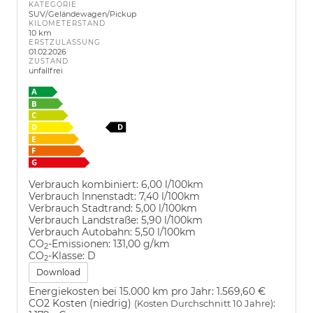
KATEGORIE
SUV/Geländewagen/Pickup
KILOMETERSTAND
10 km
ERSTZULASSUNG
01.02.2026
ZUSTAND
unfallfrei
Verbrauch kombiniert:
6,00 l/100km
Verbrauch Innenstadt:
7,40 l/100km
Verbrauch Stadtrand:
5,00 l/100km
Verbrauch Landstraße:
5,90 l/100km
Verbrauch Autobahn:
5,50 l/100km
CO
-Emissionen:
131,00 g/km
2
CO
-Klasse:
D
2
Download
Energiekosten bei 15.000 km pro Jahr:
1.569,60 €
CO2 Kosten (niedrig)
:
(Kosten Durchschnitt 10 Jahre)