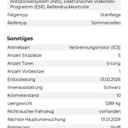
Antiblockiersystem (ABS), Elektronisches Stabilitäts-
Programm (ESP), Reifendruckkontrolle
Felgentyp
Stahlfelge
Reifentyp
Sommerreifen
Sonstiges
Antriebsart
Verbrennungsmotor (ICE)
Anzahl Sitzplätze
5
Anzahl Türen
5-türig
Anzahl Vorbesitzer
1
Erstzulassung
01.02.2026
Innenausstattung
Schwarz
Kilometerstand
10
Leergewicht
1289 kg
Nichtraucher-Fahrzeug
vorhanden
Nächste Hauptuntersuchung
01.01.2029
Polsterung
Stoff