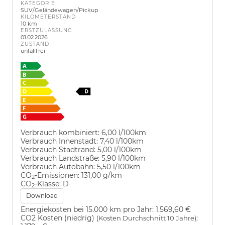
KATEGORIE
SUV/Geländewagen/Pickup
KILOMETERSTAND
10 km
ERSTZULASSUNG
01.02.2026
ZUSTAND
unfallfrei
Verbrauch kombiniert:
6,00 l/100km
Verbrauch Innenstadt:
7,40 l/100km
Verbrauch Stadtrand:
5,00 l/100km
Verbrauch Landstraße:
5,90 l/100km
Verbrauch Autobahn:
5,50 l/100km
CO
-Emissionen:
131,00 g/km
2
CO
-Klasse:
D
2
Download
Energiekosten bei 15.000 km pro Jahr:
1.569,60 €
CO2 Kosten (niedrig)
:
(Kosten Durchschnitt 10 Jahre)