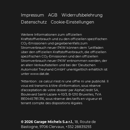
Impressum
AGB
Widerrufsbelehrung
Datenschutz
Cookie-Einstellungen
Weitere Informationen zum offiziellen
Kraftstoffverbrauch und zu den offiziellen spezifischen
CO
-Emissionen und gegebenenfalls zum
2
Stromverbrauch neuer PKW können dem 'Leitfaden
über den offiziellen Kraftstoffverbrauch, die offiziellen
spezifischen CO
-Emissionen und den offiziellen
2
Stromverbrauch neuer PKW' entnommen werden, der
an allen Verkaufsstellen und bei der 'Deutschen
Automobil Treuhand GmbH' unentgeltlich erhältlich ist
unter www.dat.de.
*Attention : ce calcul n'est ni une offre ni une publicité. Il
vous est transmis à titre d'information, sous réserve
d'acceptation de votre dossier par AlphaCredit SA,
Boulevard Saint-Lazare 4-10/3, B-1210 Bruxelles, TVA
BE0445.781.316, sous réserve des tarifs en vigueur et
tenant compte des dispositions légales.
© 2026
Garage Michels S.a r.l.
,
18, Route de
Bastogne
,
9706
Clervaux,
+352 28839293