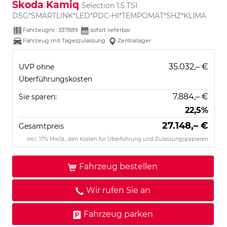
Skoda Kamiq
Selection 1.5 TSI
DSG*SMARTLINK*LED*PDC-HI*TEMPOMAT*SHZ*KLIMA
Fahrzeugnr.:
337889
sofort lieferbar
Fahrzeug mit Tageszulassung
Zentrallager
35.032,– €
UVP ohne
Überführungskosten
7.884,– €
Sie sparen:
22,5%
27.148,– €
Gesamtpreis
incl. 17% MwSt., den Kosten für Überführung und Zulassungspapieren
Fahrzeug bestellen
Wir rufen Sie an
Fahrzeug parken