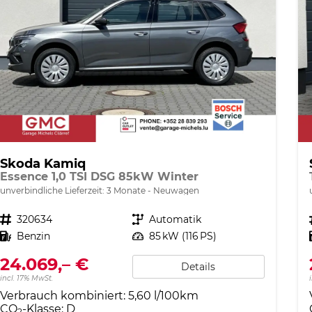
Skoda Kamiq
Essence 1,0 TSI DSG 85kW Winter
unverbindliche Lieferzeit:
3 Monate
Neuwagen
Fahrzeugnr.
320634
Getriebe
Automatik
Kraftstoff
Benzin
Leistung
85 kW (116 PS)
24.069,– €
Details
incl. 17% MwSt.
Verbrauch kombiniert:
5,60 l/100km
CO
-Klasse:
D
2