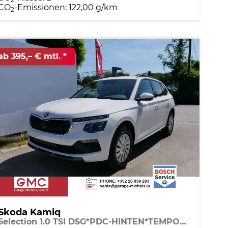
CO
-Emissionen:
122,00 g/km
2
ab 395,– € mtl.
Skoda Kamiq
Selection 1.0 TSI DSG*PDC-HINTEN*TEMPOMAT*SMARTLINK*SHZ*LED*KLIMAAUTOMATIK*