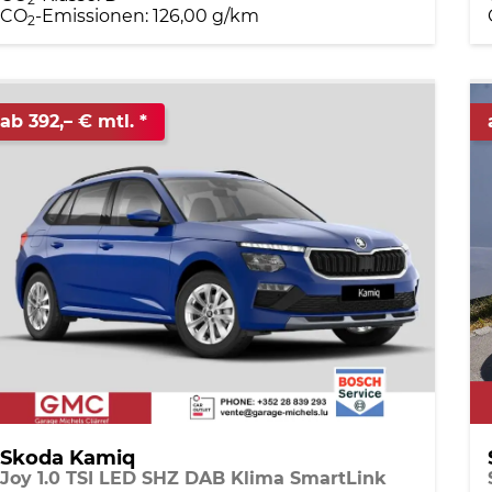
CO
-Emissionen:
126,00 g/km
2
ab 392,– € mtl.
Skoda Kamiq
Joy 1.0 TSI LED SHZ DAB Klima SmartLink