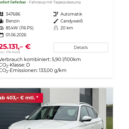
sofort lieferbar
Fahrzeug mit Tageszulassung
Fahrzeugnr.
347686
Getriebe
Automatik
Kraftstoff
Benzin
Außenfarbe
Candyweiß
Leistung
85 kW (116 PS)
Kilometerstand
20 km
01.06.2026
25.131,– €
Details
incl. 17% MwSt.
Verbrauch kombiniert:
5,90 l/100km
CO
-Klasse:
D
2
CO
-Emissionen:
133,00 g/km
2
ab 403,– € mtl.