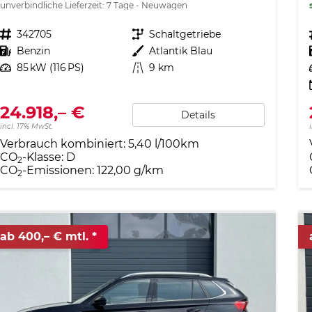
unverbindliche Lieferzeit:
7 Tage
Neuwagen
Fahrzeugnr.
342705
Getriebe
Schaltgetriebe
Kraftstoff
Benzin
Außenfarbe
Atlantik Blau
Leistung
85 kW (116 PS)
Kilometerstand
9 km
24.918,– €
Details
incl. 17% MwSt.
Verbrauch kombiniert:
5,40 l/100km
CO
-Klasse:
D
2
CO
-Emissionen:
122,00 g/km
2
ab 400,– € mtl.