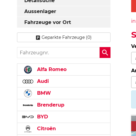
Detailsuche
Aussenlager
in
Fahrzeuge vor Ort
Geparkte Fahrzeuge (
0
)
V
Fahrzeugnr.
Alfa Romeo
A
Audi
BMW
Brenderup
BYD
Citroën