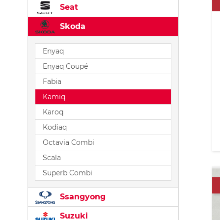
Seat
Skoda
Enyaq
Enyaq Coupé
Fabia
Kamiq
Karoq
Kodiaq
Octavia Combi
Scala
Superb Combi
Ssangyong
Suzuki