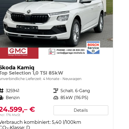
Skoda Kamiq
Top Selection 1,0 TSI 85kW
unverbindliche Lieferzeit:
4 Monate
Neuwagen
Fahrzeugnr.
325941
Getriebe
Schalt. 6-Gang
Kraftstoff
Benzin
Leistung
85 kW (116 PS)
24.599,– €
Details
incl. 17% MwSt.
Verbrauch kombiniert:
5,40 l/100km
CO
-Klasse:
D
2