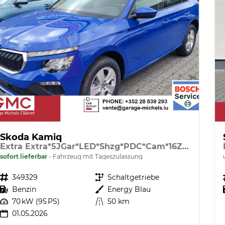
Skoda Kamiq
Extra Extra*5JGar*LED*Shzg*PDC*Cam*16Zoll*ACA*
sofort lieferbar
Fahrzeug mit Tageszulassung
Fahrzeugnr.
349329
Getriebe
Schaltgetriebe
Kraftstoff
Benzin
Außenfarbe
Energy Blau
Leistung
70 kW (95 PS)
Kilometerstand
50 km
01.05.2026