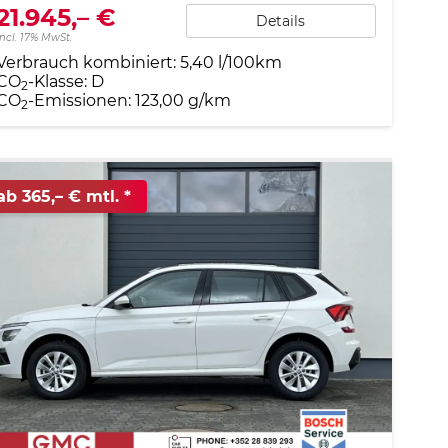
21.945,– €
Details
incl. 17% MwSt.
Verbrauch kombiniert:
5,40 l/100km
CO
-Klasse:
D
2
CO
-Emissionen:
123,00 g/km
2
ab 365,– € mtl.