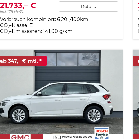
21.733,– €
Details
incl. 17% MwSt.
Verbrauch kombiniert:
6,20 l/100km
CO
-Klasse:
E
2
CO
-Emissionen:
141,00 g/km
2
ab 347,– € mtl.