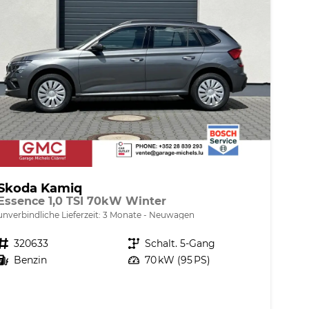
Skoda Kamiq
Essence 1,0 TSI 70kW Winter
unverbindliche Lieferzeit:
3 Monate
Neuwagen
Fahrzeugnr.
320633
Getriebe
Schalt. 5-Gang
Kraftstoff
Benzin
Leistung
70 kW (95 PS)