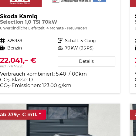
Skoda Kamiq
Selection 1,0 TSI 70kW
unverbindliche Lieferzeit:
4 Monate
Neuwagen
Fahrzeugnr.
325939
Getriebe
Schalt. 5-Gang
Kraftstoff
Benzin
Leistung
70 kW (95 PS)
22.041,– €
Details
incl. 17% MwSt.
Verbrauch kombiniert:
5,40 l/100km
CO
-Klasse:
D
2
CO
-Emissionen:
123,00 g/km
2
ab 379,– € mtl.