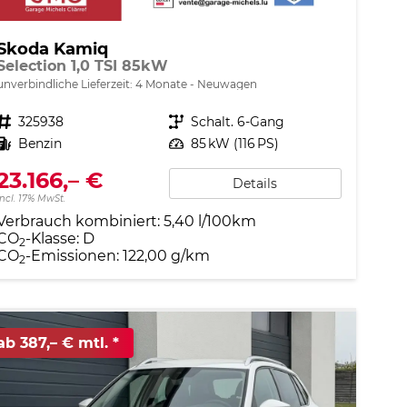
Skoda Kamiq
Selection 1,0 TSI 85kW
unverbindliche Lieferzeit:
4 Monate
Neuwagen
Fahrzeugnr.
325938
Getriebe
Schalt. 6-Gang
Kraftstoff
Benzin
Leistung
85 kW (116 PS)
23.166,– €
Details
incl. 17% MwSt.
Verbrauch kombiniert:
5,40 l/100km
CO
-Klasse:
D
2
CO
-Emissionen:
122,00 g/km
2
ab 387,– € mtl.