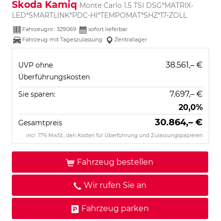
Skoda Kamiq
Monte Carlo 1.5 TSI DSG*MATRIX-
LED*SMARTLINK*PDC-HI*TEMPOMAT*SHZ*17-ZOLL
Fahrzeugnr.:
329069
sofort lieferbar
Fahrzeug mit Tageszulassung
Zentrallager
38.561,– €
UVP ohne
Überführungskosten
7.697,– €
Sie sparen:
20,0%
30.864,– €
Gesamtpreis
incl. 17% MwSt., den Kosten für Überführung und Zulassungspapieren
Fahrzeug bestellen
Wir rufen Sie an
Fahrzeug parken