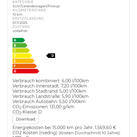
KATEGORIE
SUV/Geländewagen/Pickup
KILOMETERSTAND
10 km
ERSTZULASSUNG
01.11.2025
ZUSTAND
unfallfrei
Verbrauch kombiniert:
6,00 l/100km
Verbrauch Innenstadt:
7,20 l/100km
Verbrauch Stadtrand:
5,00 l/100km
Verbrauch Landstraße:
5,90 l/100km
Verbrauch Autobahn:
5,50 l/100km
CO
-Emissionen:
131,00 g/km
2
CO
-Klasse:
D
2
Download
Energiekosten bei 15.000 km pro Jahr:
1.569,60 €
CO2 Kosten (niedrig)
:
(Kosten Durchschnitt 10 Jahre)