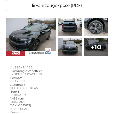
Fahrzeugexposé (PDF)
+10
AUSSENFARBE
Blackmagic Perleffekt
INNENAUSSTATTUNG
Schwarz
GETRIEBE
Automatik
SCHADSTOFFKLASSE
Euro 6
HUBRAUM
1.498 ccm
LEISTUNG
110 kW (150 PS)
KRAFTSTOFF
Benzin