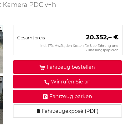
pit Kamera PDC v+h
20.352,– €
Gesamtpreis
incl. 17% MwSt., den Kosten für Überführung und
Zulassungspapieren
Fahrzeug bestellen
Wir rufen Sie an
Fahrzeug parken
Fahrzeugexposé (PDF)