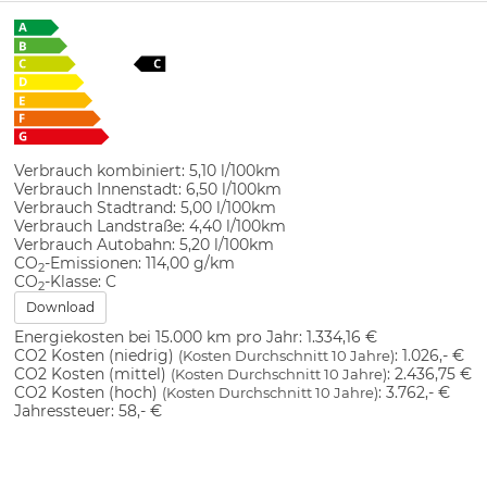
Verbrauch kombiniert:
5,10 l/100km
Verbrauch Innenstadt:
6,50 l/100km
Verbrauch Stadtrand:
5,00 l/100km
Verbrauch Landstraße:
4,40 l/100km
Verbrauch Autobahn:
5,20 l/100km
CO
-Emissionen:
114,00 g/km
2
CO
-Klasse:
C
2
Download
Energiekosten bei 15.000 km pro Jahr:
1.334,16 €
CO2 Kosten (niedrig)
:
1.026,- €
(Kosten Durchschnitt 10 Jahre)
CO2 Kosten (mittel)
:
2.436,75 €
(Kosten Durchschnitt 10 Jahre)
CO2 Kosten (hoch)
:
3.762,- €
(Kosten Durchschnitt 10 Jahre)
Jahressteuer:
58,- €