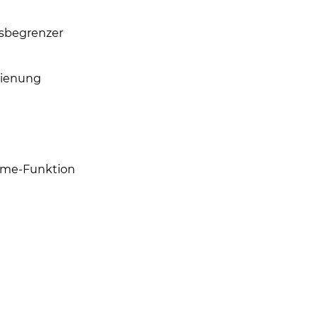
sbegrenzer
dienung
ome-Funktion