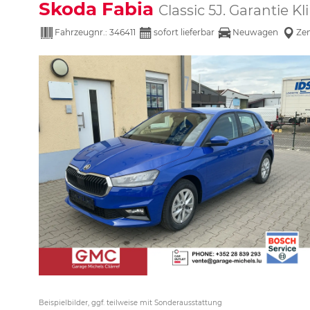
Skoda Fabia
Classic 5J. Garantie 
Fahrzeugnr.:
346411
sofort lieferbar
Neuwagen
Zen
Beispielbilder, ggf. teilweise mit Sonderausstattung