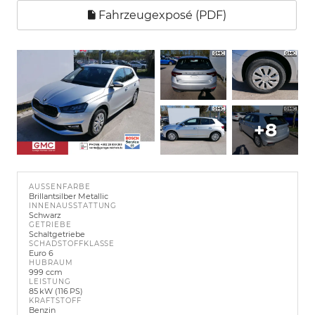
Fahrzeugexposé (PDF)
+8
AUSSENFARBE
Brillantsilber Metallic
INNENAUSSTATTUNG
Schwarz
GETRIEBE
Schaltgetriebe
SCHADSTOFFKLASSE
Euro 6
HUBRAUM
999 ccm
LEISTUNG
85 kW (116 PS)
KRAFTSTOFF
Benzin