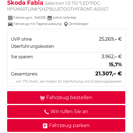
Skoda Fabia
Selection 1.0 TSI *LED*PDC-
HI*SMARTLINK*SHZ*BLUETOOTH*FRONT-ASSIST
Fahrzeugnr.:
346339
sofort lieferbar
Fahrzeug mit Tageszulassung
Zentrallager
25.269,– €
UVP ohne
Überführungskosten
3.962,– €
Sie sparen:
15,7%
21.307,– €
Gesamtpreis
incl. 17% MwSt., den Kosten für Überführung und Zulassungspapieren
Fahrzeug bestellen
Wir rufen Sie an
Fahrzeug parken