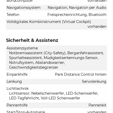
Bordcomputer
vorhanden
Navigationssystem
Navigation, Navigation per Audio
Telefon
Freisprecheinrichtung, Bluetooth
Volldigitales Kombiinstrument (Virtual Cockpit)
vorhanden
Sicherheit & Assistenz
Assistenzsysteme
Notbremsassistent (City-Safety), Berganfahrassistent,
Spurhalteassistent, Müdigkeitserkennungs-Sensor,
Notrufsystem, Abstandswarner,
Geschwindigkeitsbegrenzer
Einparkhilfe
Park Distance Control hinten
Lenkung
Servolenkung
Lichttechnik
Lichtsensor, Nebelscheinwerfer, LED-Scheinwerfer,
LED-Tagfahrlicht, Voll-LED Scheinwerfer
Pannenhilfe
Pannenkit
Start/Stop-Automatik
vorhanden