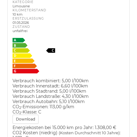
KATEGORIE
Limousine
KILOMETERSTAND
10 km
ERSTZULASSUNG
01.05.2026
ZUSTAND
unfallfrei
Verbrauch kombiniert:
5,00 l/100km
Verbrauch Innenstadt:
6,60 l/100km
Verbrauch Stadtrand:
5,00 l/100km
Verbrauch Landstraße:
4,30 l/100km
Verbrauch Autobahn:
5,10 l/100km
CO
-Emissionen:
113,00 g/km
2
CO
-Klasse:
C
2
Download
Energiekosten bei 15.000 km pro Jahr:
1.308,00 €
CO2 Kosten (niedrig)
:
(Kosten Durchschnitt 10 Jahre)