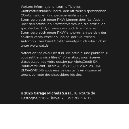
Weitere Informationen zum offiziellen
Kraftstoffverbrauch und zu den offiziellen spezifischen
CO
-Emissionen und gegebenenfalls zum
2
Stromverbrauch neuer PKW können dem 'Leitfaden
über den offiziellen Kraftstoffverbrauch, die offiziellen
spezifischen CO
-Emissionen und den offiziellen
2
Stromverbrauch neuer PKW' entnommen werden, der
an allen Verkaufsstellen und bei der 'Deutschen
Automobil Treuhand GmbH' unentgeltlich erhältlich ist
unter www.dat.de.
*Attention : ce calcul n'est ni une offre ni une publicité. Il
vous est transmis à titre d'information, sous réserve
d'acceptation de votre dossier par AlphaCredit SA,
Boulevard Saint-Lazare 4-10/3, B-1210 Bruxelles, TVA
BE0445.781.316, sous réserve des tarifs en vigueur et
tenant compte des dispositions légales.
© 2026
Garage Michels S.a r.l.
,
18, Route de
Bastogne
,
9706
Clervaux,
+352 28839293