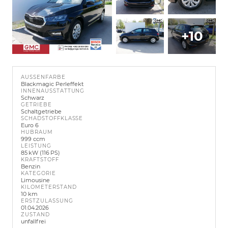
+10
AUSSENFARBE
Blackmagic Perleffekt
INNENAUSSTATTUNG
Schwarz
GETRIEBE
Schaltgetriebe
SCHADSTOFFKLASSE
Euro 6
HUBRAUM
999 ccm
LEISTUNG
85 kW (116 PS)
KRAFTSTOFF
Benzin
KATEGORIE
Limousine
KILOMETERSTAND
10 km
ERSTZULASSUNG
01.04.2026
ZUSTAND
unfallfrei