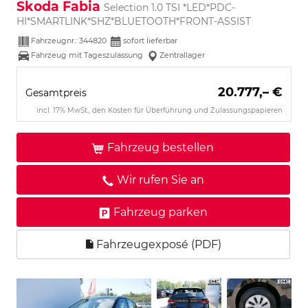
Skoda Fabia
Selection 1.0 TSI *LED*PDC-
HI*SMARTLINK*SHZ*BLUETOOTH*FRONT-ASSIST
Fahrzeugnr.:
344820
sofort lieferbar
Fahrzeug mit Tageszulassung
Zentrallager
20.777,– €
Gesamtpreis
incl. 17% MwSt., den Kosten für Überführung und Zulassungspapieren
Fahrzeug bestellen
Wir rufen Sie an
Fahrzeug parken
Fahrzeugexposé (PDF)