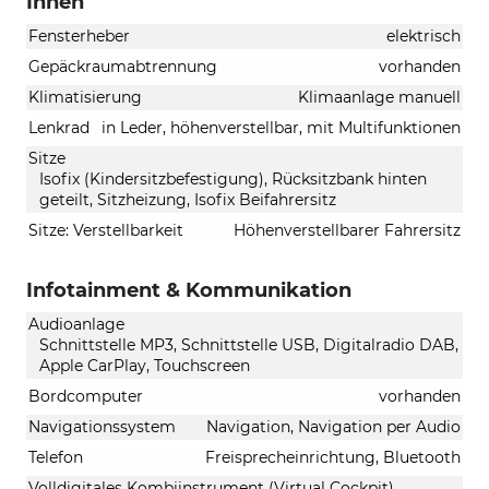
Innen
Fensterheber
elektrisch
Gepäckraumabtrennung
vorhanden
Klimatisierung
Klimaanlage manuell
Lenkrad
in Leder, höhenverstellbar, mit Multifunktionen
Sitze
Isofix (Kindersitzbefestigung), Rücksitzbank hinten
geteilt, Sitzheizung, Isofix Beifahrersitz
Sitze: Verstellbarkeit
Höhenverstellbarer Fahrersitz
Infotainment & Kommunikation
Audioanlage
Schnittstelle MP3, Schnittstelle USB, Digitalradio DAB,
Apple CarPlay, Touchscreen
Bordcomputer
vorhanden
Navigationssystem
Navigation, Navigation per Audio
Telefon
Freisprecheinrichtung, Bluetooth
Volldigitales Kombiinstrument (Virtual Cockpit)