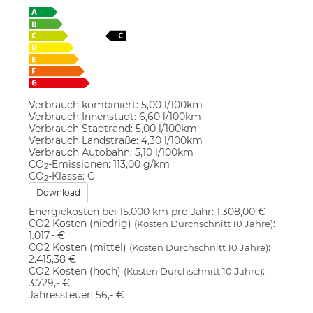
Verbrauch kombiniert:
5,00 l/100km
Verbrauch Innenstadt:
6,60 l/100km
Verbrauch Stadtrand:
5,00 l/100km
Verbrauch Landstraße:
4,30 l/100km
Verbrauch Autobahn:
5,10 l/100km
CO
-Emissionen:
113,00 g/km
2
CO
-Klasse:
C
2
Download
Energiekosten bei 15.000 km pro Jahr:
1.308,00 €
CO2 Kosten (niedrig)
:
(Kosten Durchschnitt 10 Jahre)
1.017,- €
CO2 Kosten (mittel)
:
(Kosten Durchschnitt 10 Jahre)
2.415,38 €
CO2 Kosten (hoch)
:
(Kosten Durchschnitt 10 Jahre)
3.729,- €
Jahressteuer:
56,- €