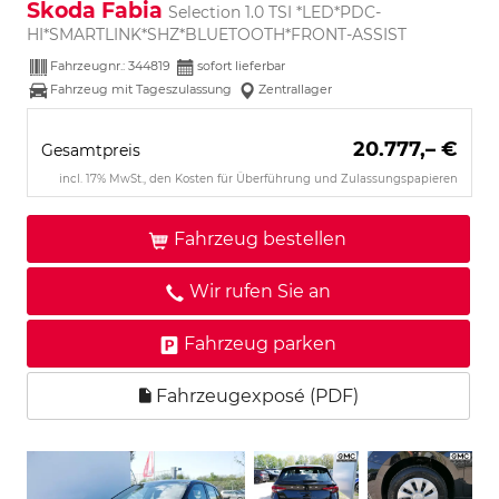
Skoda Fabia
Selection 1.0 TSI *LED*PDC-
HI*SMARTLINK*SHZ*BLUETOOTH*FRONT-ASSIST
Fahrzeugnr.:
344819
sofort lieferbar
Fahrzeug mit Tageszulassung
Zentrallager
20.777,– €
Gesamtpreis
incl. 17% MwSt., den Kosten für Überführung und Zulassungspapieren
Fahrzeug bestellen
Wir rufen Sie an
Fahrzeug parken
Fahrzeugexposé (PDF)