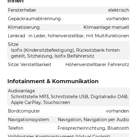
Innen
Fensterheber
elektrisch
Gepäckraumabtrennung
vorhanden
Klimatisierung
Klimaanlage manuell
Lenkrad
in Leder, höhenverstellbar, mit Multifunktionen
Sitze
Isofix (Kindersitzbefestigung), Rücksitzbank hinten
geteilt, Sitzheizung, Isofix Beifahrersitz
Sitze: Verstellbarkeit
Höhenverstellbarer Fahrersitz
Infotainment & Kommunikation
Audioanlage
Schnittstelle MP3, Schnittstelle USB, Digitalradio DAB,
Apple CarPlay, Touchscreen
Bordcomputer
vorhanden
Navigationssystem
Navigation, Navigation per Audio
Telefon
Freisprecheinrichtung, Bluetooth
Volldigitales Kombiinstrument (Virtual Cockpit)