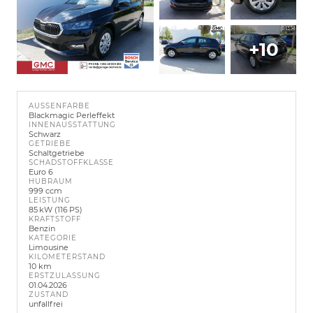
+10
AUSSENFARBE
Blackmagic Perleffekt
INNENAUSSTATTUNG
Schwarz
GETRIEBE
Schaltgetriebe
SCHADSTOFFKLASSE
Euro 6
HUBRAUM
999 ccm
LEISTUNG
85 kW (116 PS)
KRAFTSTOFF
Benzin
KATEGORIE
Limousine
KILOMETERSTAND
10 km
ERSTZULASSUNG
01.04.2026
ZUSTAND
unfallfrei