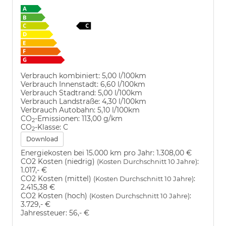
Verbrauch kombiniert:
5,00 l/100km
Verbrauch Innenstadt:
6,60 l/100km
Verbrauch Stadtrand:
5,00 l/100km
Verbrauch Landstraße:
4,30 l/100km
Verbrauch Autobahn:
5,10 l/100km
CO
-Emissionen:
113,00 g/km
2
CO
-Klasse:
C
2
Download
Energiekosten bei 15.000 km pro Jahr:
1.308,00 €
CO2 Kosten (niedrig)
:
(Kosten Durchschnitt 10 Jahre)
1.017,- €
CO2 Kosten (mittel)
:
(Kosten Durchschnitt 10 Jahre)
2.415,38 €
CO2 Kosten (hoch)
:
(Kosten Durchschnitt 10 Jahre)
3.729,- €
Jahressteuer:
56,- €