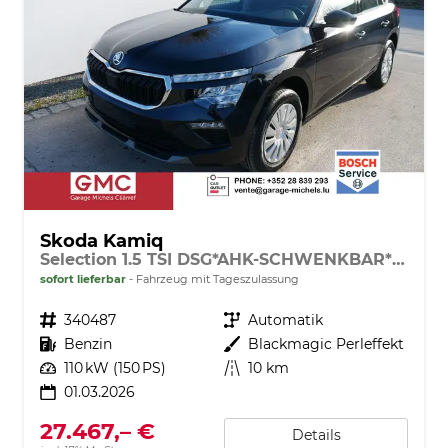
Skoda Kamiq
Selection 1.5 TSI DSG*AHK-SCHWENKBAR*PDC-HI*LED*SMARTLINK*SHZ*TEMPOMAT
sofort lieferbar
Fahrzeug mit Tageszulassung
Fahrzeugnr.
340487
Getriebe
Automatik
Kraftstoff
Benzin
Außenfarbe
Blackmagic Perleffekt
Leistung
110 kW (150 PS)
Kilometerstand
10 km
01.03.2026
27.467,– €
Details