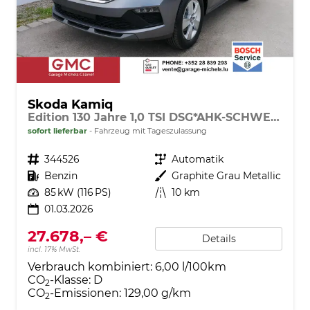
Skoda Kamiq
Edition 130 Jahre 1,0 TSI DSG*AHK-SCHWENKBAR*PDC-HI*KAMERA*LED*SHZ*TEMPOMAT
sofort lieferbar
Fahrzeug mit Tageszulassung
Fahrzeugnr.
344526
Getriebe
Automatik
Kraftstoff
Benzin
Außenfarbe
Graphite Grau Metallic
Leistung
85 kW (116 PS)
Kilometerstand
10 km
01.03.2026
27.678,– €
Details
incl. 17% MwSt.
Verbrauch kombiniert:
6,00 l/100km
CO
-Klasse:
D
2
CO
-Emissionen:
129,00 g/km
2