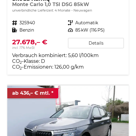
Monte Carlo 1,0 TSI DSG 85kW
unverbindliche Lieferzeit:
4 Monate
Neuwagen
Fahrzeugnr.
325940
Getriebe
Automatik
Kraftstoff
Benzin
Leistung
85 kW (116 PS)
27.678,– €
Details
incl. 17% MwSt.
Verbrauch kombiniert:
5,60 l/100km
CO
-Klasse:
D
2
CO
-Emissionen:
126,00 g/km
2
ab 436,– € mtl.