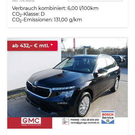
incl. 17% MwSt.
Verbrauch kombiniert:
6,00 l/100km
CO
-Klasse:
D
2
CO
-Emissionen:
131,00 g/km
2
ab 432,– € mtl.