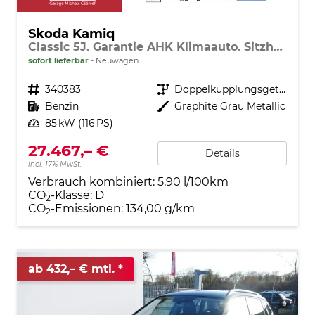
Skoda Kamiq
Classic 5J. Garantie AHK Klimaauto. Sitzheizung vorn Virtuelles Cockpit Kamera PDC v+h
sofort lieferbar
Neuwagen
Fahrzeugnr.
340383
Getriebe
Doppelkupplungsgetriebe (DSG)
Kraftstoff
Benzin
Außenfarbe
Graphite Grau Metallic
Leistung
85 kW (116 PS)
27.467,– €
Details
incl. 17% MwSt.
Verbrauch kombiniert:
5,90 l/100km
CO
-Klasse:
D
2
CO
-Emissionen:
134,00 g/km
2
ab 432,– € mtl.