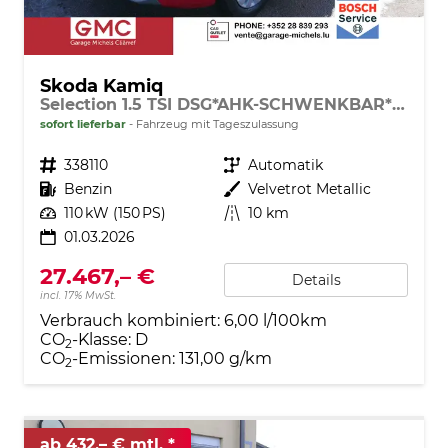
Skoda Kamiq
Selection 1.5 TSI DSG*AHK-SCHWENKBAR*PDC-HI*LED*SMARTLINK*SHZ*TEMPOMAT
sofort lieferbar
Fahrzeug mit Tageszulassung
Fahrzeugnr.
338110
Getriebe
Automatik
Kraftstoff
Benzin
Außenfarbe
Velvetrot Metallic
Leistung
110 kW (150 PS)
Kilometerstand
10 km
01.03.2026
27.467,– €
Details
incl. 17% MwSt.
Verbrauch kombiniert:
6,00 l/100km
CO
-Klasse:
D
2
CO
-Emissionen:
131,00 g/km
2
ab 432,– € mtl.