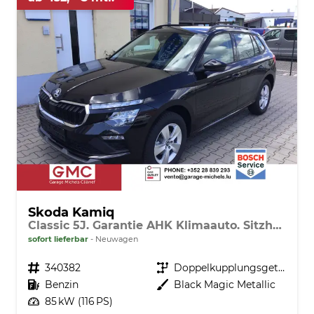
Skoda Kamiq
Classic 5J. Garantie AHK Klimaauto. Sitzheizung vorn Virtuelles Cockpit Kamera PDC v+h
sofort lieferbar
Neuwagen
Fahrzeugnr.
340382
Getriebe
Doppelkupplungsgetriebe (DSG)
Kraftstoff
Benzin
Außenfarbe
Black Magic Metallic
Leistung
85 kW (116 PS)