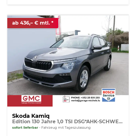
ab 436,– € mtl.
Skoda Kamiq
Edition 130 Jahre 1,0 TSI DSG*AHK-SCHWENKBAR*PDC-HI*KAMERA*LED*SHZ*TEMPOMAT
sofort lieferbar
Fahrzeug mit Tageszulassung