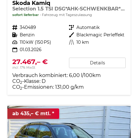
Skoda Kamiq
Selection 1.5 TSI DSG*AHK-SCHWENKBAR*PDC-HI*LED*SMARTLINK*SHZ*TEMPOMAT
sofort lieferbar
Fahrzeug mit Tageszulassung
Fahrzeugnr.
340489
Getriebe
Automatik
Kraftstoff
Benzin
Außenfarbe
Blackmagic Perleffekt
Leistung
110 kW (150 PS)
Kilometerstand
10 km
01.03.2026
27.467,– €
Details
incl. 17% MwSt.
Verbrauch kombiniert:
6,00 l/100km
CO
-Klasse:
D
2
CO
-Emissionen:
131,00 g/km
2
ab 435,– € mtl.