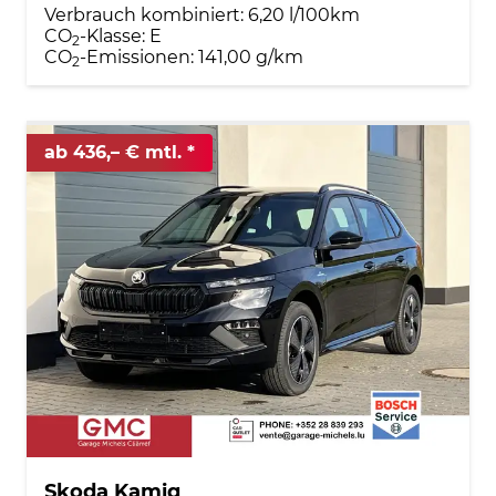
Verbrauch kombiniert:
6,20 l/100km
CO
-Klasse:
E
2
CO
-Emissionen:
141,00 g/km
2
ab 436,– € mtl.
Skoda Kamiq