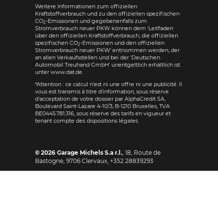
Weitere Informationen zum offiziellen
Kraftstoffverbrauch und zu den offiziellen spezifischen
CO
-Emissionen und gegebenenfalls zum
2
Stromverbrauch neuer PKW können dem 'Leitfaden
über den offiziellen Kraftstoffverbrauch, die offiziellen
spezifischen CO
-Emissionen und den offiziellen
2
Stromverbrauch neuer PKW' entnommen werden, der
an allen Verkaufsstellen und bei der 'Deutschen
Automobil Treuhand GmbH' unentgeltlich erhältlich ist
unter www.dat.de.
*Attention : ce calcul n'est ni une offre ni une publicité. Il
vous est transmis à titre d'information, sous réserve
d'acceptation de votre dossier par AlphaCredit SA,
Boulevard Saint-Lazare 4-10/3, B-1210 Bruxelles, TVA
BE0445.781.316, sous réserve des tarifs en vigueur et
tenant compte des dispositions légales.
© 2026
Garage Michels S.a r.l.
,
18, Route de
Bastogne
,
9706
Clervaux,
+352 28839293