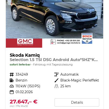
Skoda Kamiq
Selection 1.5 TSI DSG Android Auto*SHZ*Kamera*Keyless*2Z Klimaauto*
sofort lieferbar
Fahrzeug mit Tageszulassung
Fahrzeugnr.
334249
Getriebe
Automatik
Kraftstoff
Benzin
Außenfarbe
Black-Magic Perleffekt
Leistung
110 kW (150 PS)
Kilometerstand
25 km
01.02.2026
27.647,– €
Details
incl. 17% MwSt.