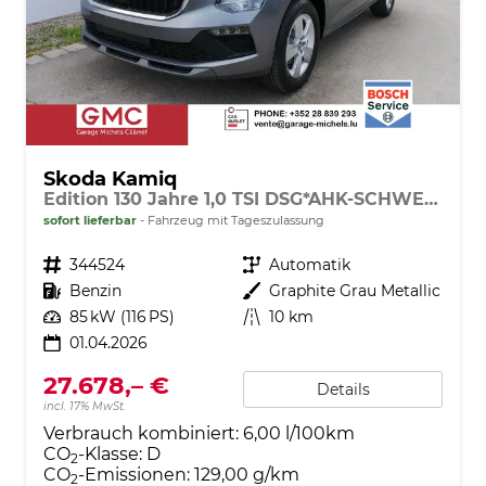
Skoda Kamiq
Edition 130 Jahre 1,0 TSI DSG*AHK-SCHWENKBAR*PDC-HI*KAMERA*LED*SHZ*TEMPOMAT
sofort lieferbar
Fahrzeug mit Tageszulassung
Fahrzeugnr.
344524
Getriebe
Automatik
Kraftstoff
Benzin
Außenfarbe
Graphite Grau Metallic
Leistung
85 kW (116 PS)
Kilometerstand
10 km
01.04.2026
27.678,– €
Details
incl. 17% MwSt.
Verbrauch kombiniert:
6,00 l/100km
CO
-Klasse:
D
2
CO
-Emissionen:
129,00 g/km
2