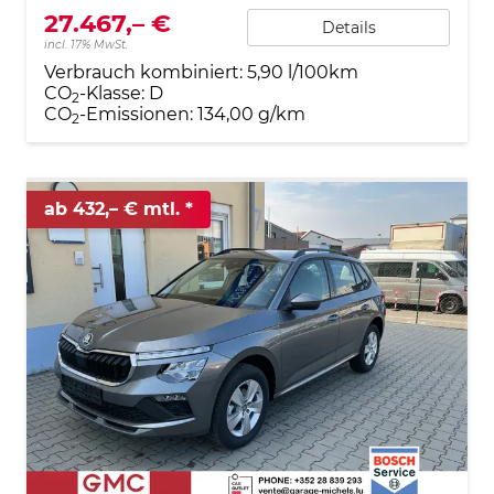
27.467,– €
Details
incl. 17% MwSt.
Verbrauch kombiniert:
5,90 l/100km
CO
-Klasse:
D
2
CO
-Emissionen:
134,00 g/km
2
ab 432,– € mtl.