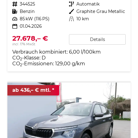
Fahrzeugnr.
344525
Getriebe
Automatik
Kraftstoff
Benzin
Außenfarbe
Graphite Grau Metallic
Leistung
85 kW (116 PS)
Kilometerstand
10 km
01.04.2026
27.678,– €
Details
incl. 17% MwSt.
Verbrauch kombiniert:
6,00 l/100km
CO
-Klasse:
D
2
CO
-Emissionen:
129,00 g/km
2
ab 436,– € mtl.