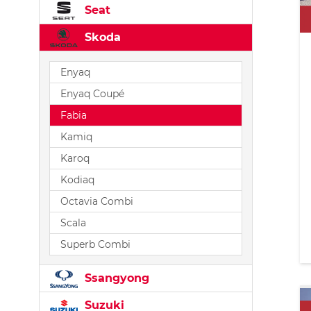
Seat
Skoda
Enyaq
Enyaq Coupé
Fabia
Kamiq
Karoq
Kodiaq
Octavia Combi
Scala
Superb Combi
Ssangyong
Suzuki