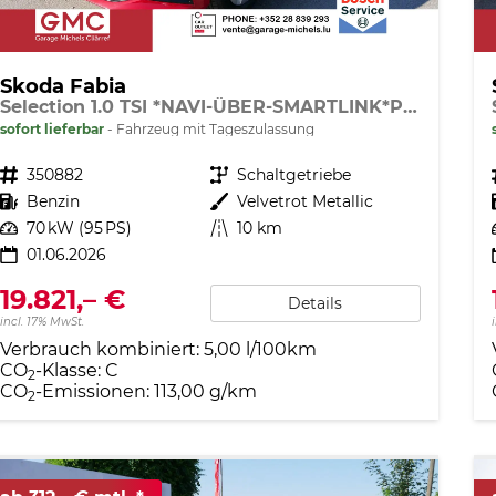
Skoda Fabia
Selection 1.0 TSI *NAVI-ÜBER-SMARTLINK*PDC-HI*LED*SHZ*KLIMA*RADIO
sofort lieferbar
Fahrzeug mit Tageszulassung
Fahrzeugnr.
350882
Getriebe
Schaltgetriebe
Kraftstoff
Benzin
Außenfarbe
Velvetrot Metallic
Leistung
70 kW (95 PS)
Kilometerstand
10 km
01.06.2026
19.821,– €
Details
incl. 17% MwSt.
Verbrauch kombiniert:
5,00 l/100km
CO
-Klasse:
C
2
CO
-Emissionen:
113,00 g/km
2