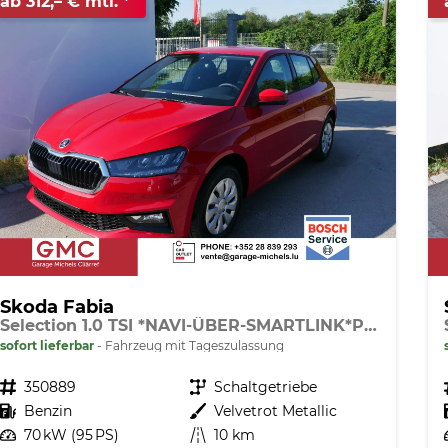
ab 312,– € mtl.
Skoda Fabia
Selection 1.0 TSI *NAVI-ÜBER-SMARTLINK*PDC-HI*LED*SHZ*KLIMA*RADIO
sofort lieferbar
Fahrzeug mit Tageszulassung
Fahrzeugnr.
350889
Getriebe
Schaltgetriebe
Kraftstoff
Benzin
Außenfarbe
Velvetrot Metallic
Leistung
70 kW (95 PS)
Kilometerstand
10 km