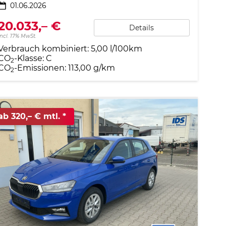
01.06.2026
20.033,– €
Details
incl. 17% MwSt.
Verbrauch kombiniert:
5,00 l/100km
CO
-Klasse:
C
2
CO
-Emissionen:
113,00 g/km
2
ab 320,– € mtl.