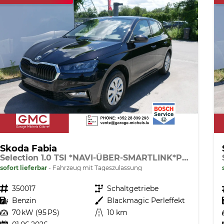
Skoda Fabia
Selection 1.0 TSI *NAVI-ÜBER-SMARTLINK*PDC-HI*LED*SHZ*KLIMA*RADIO
sofort lieferbar
Fahrzeug mit Tageszulassung
Fahrzeugnr.
350017
Getriebe
Schaltgetriebe
Kraftstoff
Benzin
Außenfarbe
Blackmagic Perleffekt
Leistung
70 kW (95 PS)
Kilometerstand
10 km