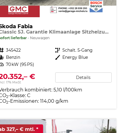
Skoda Fabia
Classic 5J. Garantie Klimaanlage Sitzheizung vorn Virtuelles Cockpit Kamera PDC v+h
sofort lieferbar
Neuwagen
Fahrzeugnr.
345422
Getriebe
Schalt. 5-Gang
Kraftstoff
Benzin
Außenfarbe
Energy Blue
Leistung
70 kW (95 PS)
20.352,– €
Details
incl. 17% MwSt.
Verbrauch kombiniert:
5,10 l/100km
CO
-Klasse:
C
2
CO
-Emissionen:
114,00 g/km
2
ab 327,– € mtl.