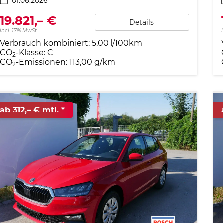
01.06.2026
19.821,– €
Details
incl. 17% MwSt.
Verbrauch kombiniert:
5,00 l/100km
CO
-Klasse:
C
2
CO
-Emissionen:
113,00 g/km
2
ab 312,– € mtl.