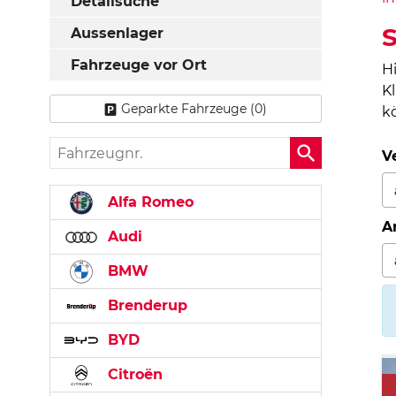
Detailsuche
S
Aussenlager
Fahrzeuge vor Ort
H
K
Geparkte Fahrzeuge (
0
)
k
Fahrzeugnr.
V
Alfa Romeo
A
Audi
BMW
Brenderup
BYD
Citroën