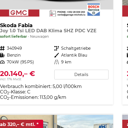
Skoda Fabia
Joy 1.0 Tsi LED DAB Klima SHZ PDC VZE
sofort lieferbar
Neuwagen
Fahrzeugnr.
340949
Getriebe
Schaltgetriebe
Kraftstoff
Benzin
Außenfarbe
Atlantik Blau
Leistung
70 kW (95 PS)
Kilometerstand
9 km
20.140,– €
Details
incl. 17% MwSt.
Verbrauch kombiniert:
5,00 l/100km
CO
-Klasse:
C
2
CO
-Emissionen:
113,00 g/km
2
ab 320,– € mtl.