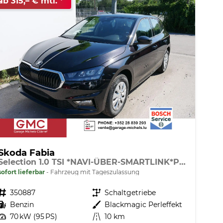
ab 315,– € mtl.
Skoda Fabia
Selection 1.0 TSI *NAVI-ÜBER-SMARTLINK*PDC-HI*LED*SHZ*KLIMA*RADIO
sofort lieferbar
Fahrzeug mit Tageszulassung
Fahrzeugnr.
350887
Getriebe
Schaltgetriebe
Kraftstoff
Benzin
Außenfarbe
Blackmagic Perleffekt
Leistung
70 kW (95 PS)
Kilometerstand
10 km