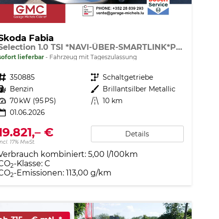
Skoda Fabia
Selection 1.0 TSI *NAVI-ÜBER-SMARTLINK*PDC-HI*LED*SHZ*KLIMA*RADIO
sofort lieferbar
Fahrzeug mit Tageszulassung
Fahrzeugnr.
350885
Getriebe
Schaltgetriebe
Kraftstoff
Benzin
Außenfarbe
Brillantsilber Metallic
Leistung
70 kW (95 PS)
Kilometerstand
10 km
01.06.2026
19.821,– €
Details
incl. 17% MwSt.
Verbrauch kombiniert:
5,00 l/100km
CO
-Klasse:
C
2
CO
-Emissionen:
113,00 g/km
2