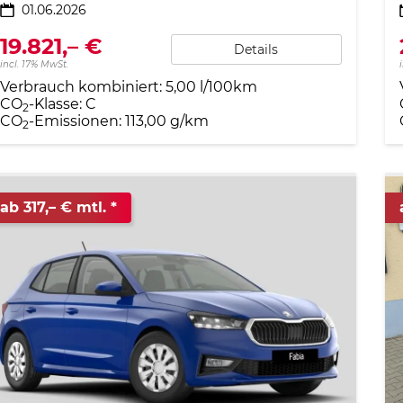
01.06.2026
19.821,– €
Details
incl. 17% MwSt.
Verbrauch kombiniert:
5,00 l/100km
CO
-Klasse:
C
2
CO
-Emissionen:
113,00 g/km
2
ab 317,– € mtl.