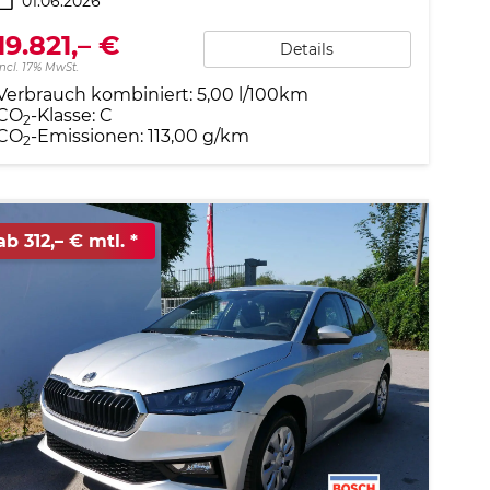
01.06.2026
19.821,– €
Details
incl. 17% MwSt.
Verbrauch kombiniert:
5,00 l/100km
CO
-Klasse:
C
2
CO
-Emissionen:
113,00 g/km
2
ab 312,– € mtl.