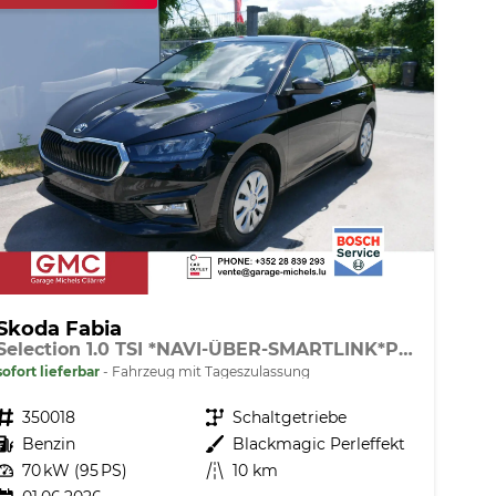
Skoda Fabia
Selection 1.0 TSI *NAVI-ÜBER-SMARTLINK*PDC-HI*LED*SHZ*KLIMA*RADIO
sofort lieferbar
Fahrzeug mit Tageszulassung
Fahrzeugnr.
350018
Getriebe
Schaltgetriebe
Kraftstoff
Benzin
Außenfarbe
Blackmagic Perleffekt
Leistung
70 kW (95 PS)
Kilometerstand
10 km