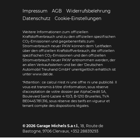
Impressum
AGB
Widerrufsbelehrung
Datenschutz
Cookie-Einstellungen
Weitere Informationen zum offiziellen
Kraftstoffverbrauch und zu den offiziellen spezifischen
CO
-Emissionen und gegebenenfalls zum
2
Stromverbrauch neuer PKW können dem 'Leitfaden
über den offiziellen Kraftstoffverbrauch, die offiziellen
spezifischen CO
-Emissionen und den offiziellen
2
Stromverbrauch neuer PKW' entnommen werden, der
an allen Verkaufsstellen und bei der 'Deutschen
Automobil Treuhand GmbH' unentgeltlich erhältlich ist
unter www.dat.de.
*Attention : ce calcul n'est ni une offre ni une publicité. Il
vous est transmis à titre d'information, sous réserve
d'acceptation de votre dossier par AlphaCredit SA,
Boulevard Saint-Lazare 4-10/3, B-1210 Bruxelles, TVA
BE0445.781.316, sous réserve des tarifs en vigueur et
tenant compte des dispositions légales.
© 2026
Garage Michels S.a r.l.
,
18, Route de
Bastogne
,
9706
Clervaux,
+352 28839293