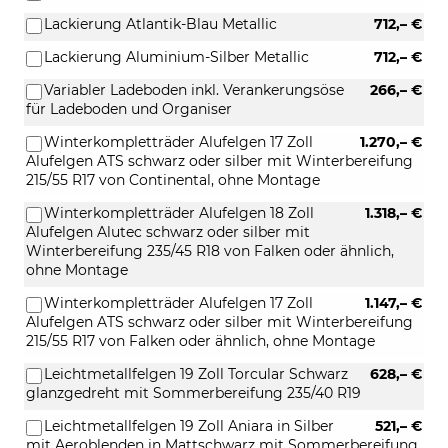
Lackierung Atlantik-Blau Metallic
712,– €
Lackierung Aluminium-Silber Metallic
712,– €
Variabler Ladeboden inkl. Verankerungsöse
266,– €
für Ladeboden und Organiser
Winterkompletträder Alufelgen 17 Zoll
1.270,– €
Alufelgen ATS schwarz oder silber mit Winterbereifung
215/55 R17 von Continental, ohne Montage
Winterkompletträder Alufelgen 18 Zoll
1.318,– €
Alufelgen Alutec schwarz oder silber mit
Winterbereifung 235/45 R18 von Falken oder ähnlich,
ohne Montage
Winterkompletträder Alufelgen 17 Zoll
1.147,– €
Alufelgen ATS schwarz oder silber mit Winterbereifung
215/55 R17 von Falken oder ähnlich, ohne Montage
Leichtmetallfelgen 19 Zoll Torcular Schwarz
628,– €
glanzgedreht mit Sommerbereifung 235/40 R19
Leichtmetallfelgen 19 Zoll Aniara in Silber
521,– €
mit Aeroblenden in Mattschwarz mit Sommerbereifung