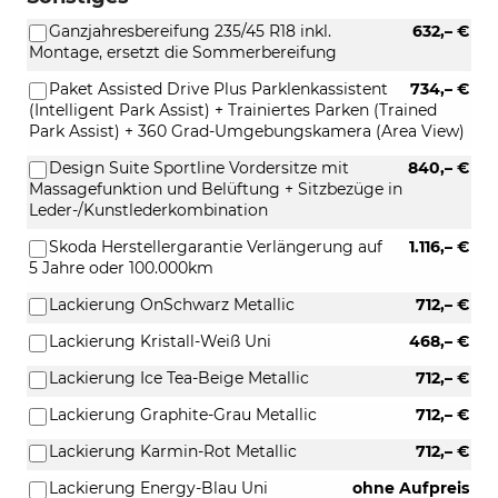
Ganzjahresbereifung 235/45 R18 inkl.
632,– €
Montage, ersetzt die Sommerbereifung
Paket Assisted Drive Plus Parklenkassistent
734,– €
(Intelligent Park Assist) + Trainiertes Parken (Trained
Park Assist) + 360 Grad-Umgebungskamera (Area View)
Design Suite Sportline Vordersitze mit
840,– €
Massagefunktion und Belüftung + Sitzbezüge in
Leder-/Kunstlederkombination
Skoda Herstellergarantie Verlängerung auf
1.116,– €
5 Jahre oder 100.000km
Lackierung OnSchwarz Metallic
712,– €
Lackierung Kristall-Weiß Uni
468,– €
Lackierung Ice Tea-Beige Metallic
712,– €
Lackierung Graphite-Grau Metallic
712,– €
Lackierung Karmin-Rot Metallic
712,– €
Lackierung Energy-Blau Uni
ohne Aufpreis