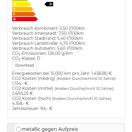
Verbrauch kombiniert:
5,50 l/100km
Verbrauch Innenstadt:
7,50 l/100km
Verbrauch Stadtrand:
5,40 l/100km
Verbrauch Landstraße:
4,70 l/100km
Verbrauch Autobahn:
5,60 l/100km
CO
-Emissionen:
126,00 g/km
2
CO
-Klasse:
D
2
Download
Energiekosten bei 15.000 km pro Jahr:
1.438,80 €
CO2 Kosten (niedrig)
:
(Kosten Durchschnitt 10 Jahre)
1.134,- €
CO2 Kosten (mittel)
:
(Kosten Durchschnitt 10 Jahre)
2.693,25 €
CO2 Kosten (hoch)
:
(Kosten Durchschnitt 10 Jahre)
4.158,- €
Jahressteuer:
94,- €
metallic gegen Aufpreis