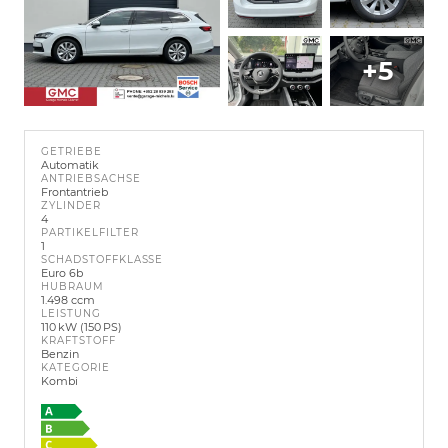
+5
GETRIEBE
Automatik
ANTRIEBSACHSE
Frontantrieb
ZYLINDER
4
PARTIKELFILTER
1
SCHADSTOFFKLASSE
Euro 6b
HUBRAUM
1.498 ccm
LEISTUNG
110 kW (150 PS)
KRAFTSTOFF
Benzin
KATEGORIE
Kombi