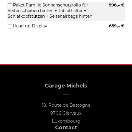
Paket Familie Sonnenschutzrollo für
596,– €
Seitenscheiben hinten + Tablethalter +
Schlafkopfstützen + Seitenairbags hinten
Head-up-Display
659,– €
Garage Michels
18, Route de Bastogne
9706 Clervaux
Luxembourg
Contact