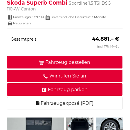
Skoda Superb Combi
Sportline 1,5 TSI DSG
110KW Canton
Fahrzeugnr.:
321789
unverbindliche Lieferzeit:
3 Monate
Neuwagen
44.881,– €
Gesamtpreis
incl. 17% MwSt.
Fahrzeug bestellen
Wir rufen Sie an
Fahrzeug parken
Fahrzeugexposé (PDF)