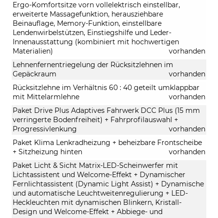
Ergo-Komfortsitze vorn vollelektrisch einstellbar,
erweiterte Massagefunktion, herausziehbare
Beinauflage, Memory-Funktion, einstellbare
Lendenwirbelstützen, Einstiegshilfe und Leder-
Innenausstattung (kombiniert mit hochwertigen
Materialien)
vorhanden
Lehnenfernentriegelung der Rücksitzlehnen im
Gepäckraum
vorhanden
Rücksitzlehne im Verhältnis 60 : 40 geteilt umklappbar
mit Mittelarmlehne
vorhanden
Paket Drive Plus Adaptives Fahrwerk DCC Plus (15 mm
verringerte Bodenfreiheit) + Fahrprofilauswahl +
Progressivlenkung
vorhanden
Paket Klima Lenkradheizung + beheizbare Frontscheibe
+ Sitzheizung hinten
vorhanden
Paket Licht & Sicht Matrix-LED-Scheinwerfer mit
Lichtassistent und Welcome-Effekt + Dynamischer
Fernlichtassistent (Dynamic Light Assist) + Dynamische
und automatische Leuchtweitenregulierung + LED-
Heckleuchten mit dynamischen Blinkern, Kristall-
Design und Welcome-Effekt + Abbiege- und