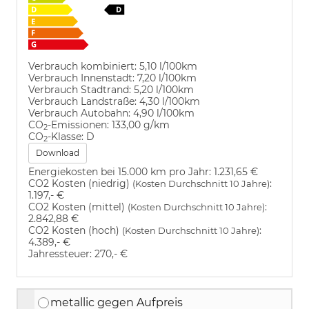
Verbrauch kombiniert:
5,10 l/100km
Verbrauch Innenstadt:
7,20 l/100km
Verbrauch Stadtrand:
5,20 l/100km
Verbrauch Landstraße:
4,30 l/100km
Verbrauch Autobahn:
4,90 l/100km
CO
-Emissionen:
133,00 g/km
2
CO
-Klasse:
D
2
Download
Energiekosten bei 15.000 km pro Jahr:
1.231,65 €
CO2 Kosten (niedrig)
:
(Kosten Durchschnitt 10 Jahre)
1.197,- €
CO2 Kosten (mittel)
:
(Kosten Durchschnitt 10 Jahre)
2.842,88 €
CO2 Kosten (hoch)
:
(Kosten Durchschnitt 10 Jahre)
4.389,- €
Jahressteuer:
270,- €
metallic gegen Aufpreis