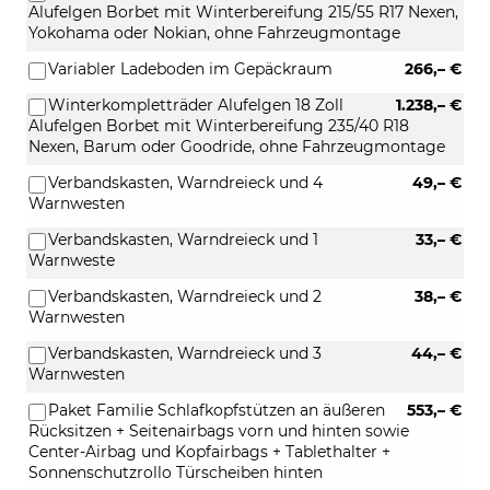
Alufelgen Borbet mit Winterbereifung 215/55 R17 Nexen,
Yokohama oder Nokian, ohne Fahrzeugmontage
Variabler Ladeboden im Gepäckraum
266,– €
Winterkompletträder Alufelgen 18 Zoll
1.238,– €
Alufelgen Borbet mit Winterbereifung 235/40 R18
Nexen, Barum oder Goodride, ohne Fahrzeugmontage
Verbandskasten, Warndreieck und 4
49,– €
Warnwesten
Verbandskasten, Warndreieck und 1
33,– €
Warnweste
Verbandskasten, Warndreieck und 2
38,– €
Warnwesten
Verbandskasten, Warndreieck und 3
44,– €
Warnwesten
Paket Familie Schlafkopfstützen an äußeren
553,– €
Rücksitzen + Seitenairbags vorn und hinten sowie
Center-Airbag und Kopfairbags + Tablethalter +
Sonnenschutzrollo Türscheiben hinten