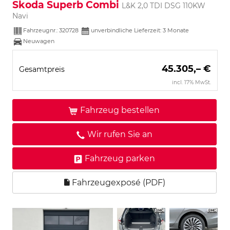
Skoda Superb Combi
L&K 2,0 TDI DSG 110KW
Navi
Fahrzeugnr.:
320728
unverbindliche Lieferzeit:
3 Monate
Neuwagen
45.305,– €
Gesamtpreis
incl. 17% MwSt.
Fahrzeug bestellen
Wir rufen Sie an
Fahrzeug parken
Fahrzeugexposé (PDF)