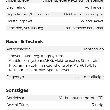
Außenspiegel
Außenspiegel elektrisch verstellbar
Dachreling
vorhanden
Gepäckraum-/Heckklappe
Elektrische Heckklappe
Herstellerpaket
Winter-Paket
Scheiben, Verglasung
Frontscheibe beheizbar
Räder & Technik
Antriebsachse
Frontantrieb
Fahrwerk- und Regelungssysteme
Antiblockiersystem (ABS), Elektronisches Stabilitäts-
Programm (ESP), Traktionskontrolle (ASR/CTS/ETS),
Reifendruckkontrolle, Sportfahrwerk
Felgentyp
Leichtmetallfelge
Sonstiges
Antriebsart
Verbrennungsmotor (ICE)
Anzahl Türen
5-türig