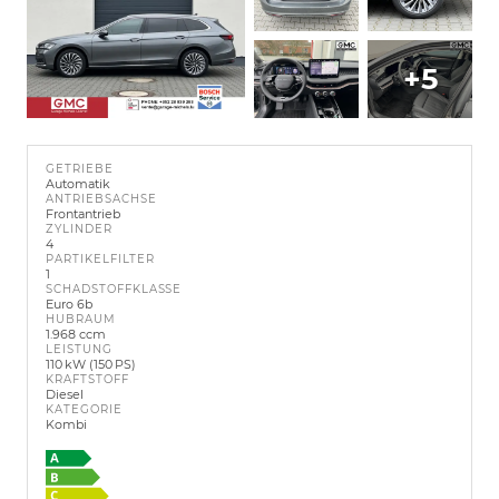
+5
GETRIEBE
Automatik
ANTRIEBSACHSE
Frontantrieb
ZYLINDER
4
PARTIKELFILTER
1
SCHADSTOFFKLASSE
Euro 6b
HUBRAUM
1.968 ccm
LEISTUNG
110 kW (150 PS)
KRAFTSTOFF
Diesel
KATEGORIE
Kombi