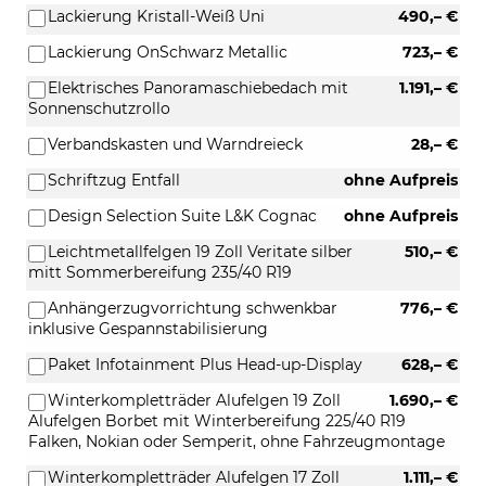
Lackierung Kristall-Weiß Uni
490,– €
Lackierung OnSchwarz Metallic
723,– €
Elektrisches Panoramaschiebedach mit
1.191,– €
Sonnenschutzrollo
Verbandskasten und Warndreieck
28,– €
Schriftzug Entfall
ohne Aufpreis
Design Selection Suite L&K Cognac
ohne Aufpreis
Leichtmetallfelgen 19 Zoll Veritate silber
510,– €
mitt Sommerbereifung 235/40 R19
Anhängerzugvorrichtung schwenkbar
776,– €
inklusive Gespannstabilisierung
Paket Infotainment Plus Head-up-Display
628,– €
Winterkompletträder Alufelgen 19 Zoll
1.690,– €
Alufelgen Borbet mit Winterbereifung 225/40 R19
Falken, Nokian oder Semperit, ohne Fahrzeugmontage
Winterkompletträder Alufelgen 17 Zoll
1.111,– €