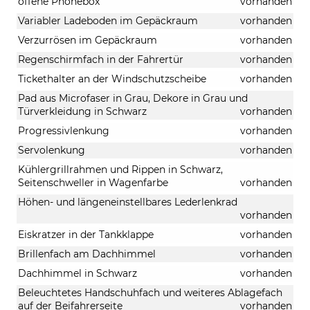
offene Phonebox
vorhanden
Variabler Ladeboden im Gepäckraum
vorhanden
Verzurrösen im Gepäckraum
vorhanden
Regenschirmfach in der Fahrertür
vorhanden
Tickethalter an der Windschutzscheibe
vorhanden
Pad aus Microfaser in Grau, Dekore in Grau und
Türverkleidung in Schwarz
vorhanden
Progressivlenkung
vorhanden
Servolenkung
vorhanden
Kühlergrillrahmen und Rippen in Schwarz,
Seitenschweller in Wagenfarbe
vorhanden
Höhen- und längeneinstellbares Lederlenkrad
vorhanden
Eiskratzer in der Tankklappe
vorhanden
Brillenfach am Dachhimmel
vorhanden
Dachhimmel in Schwarz
vorhanden
Beleuchtetes Handschuhfach und weiteres Ablagefach
auf der Beifahrerseite
vorhanden