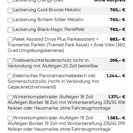
Lackierung Gold-Bronze Metallic
765,– €
Lackierung Brillant-Silber Metallic
765,– €
Lackierung Black-Magic Perleffekt
765,– €
Paket Assisted Drive Plus Parkassistent +
883,– €
Trainiertes Parken (Trained Park Assist) + Area View (360
Grad Umgebungskameras)
Triebwerkunterbodenschutz nicht in
266,– €
Verbindung mit Alufelgen 20 Zoll bestellbar
Elektrisches Panoramaschiebedach inkl.
1.244,– €
Sonnenschutzrollo (nicht in Verbindung mit
Gepäcknetztrennwand)
Winterkompletträder Alufelgen 18 Zoll
1.371,– €
Alufelgen Borbet 18 Zoll mit Winterbereifung 235/55 R18
Nokian oder Hausmarke, ohne Fahrzeugmontage
Winterkompletträder Alufelgen 19 Zoll
1.583,– €
Alufelgen Borbet 19 Zoll mit Winterbereifung 235/45 R19
Nokian oder Hausmarke, ohne Fahrzeugmontage