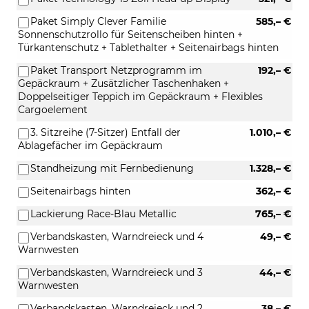
Paket Simply Clever Familie
585,– €
Sonnenschutzrollo für Seitenscheiben hinten +
Türkantenschutz + Tablethalter + Seitenairbags hinten
Paket Transport Netzprogramm im
192,– €
Gepäckraum + Zusätzlicher Taschenhaken +
Doppelseitiger Teppich im Gepäckraum + Flexibles
Cargoelement
3. Sitzreihe (7-Sitzer) Entfall der
1.010,– €
Ablagefächer im Gepäckraum
Standheizung mit Fernbedienung
1.328,– €
Seitenairbags hinten
362,– €
Lackierung Race-Blau Metallic
765,– €
Verbandskasten, Warndreieck und 4
49,– €
Warnwesten
Verbandskasten, Warndreieck und 3
44,– €
Warnwesten
Verbandskasten, Warndreieck und 2
38,– €