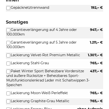
Gepäcknetztrennwand
192,– €
Sonstiges
Garantieverlängerung auf 4 Jahre oder
947,– €
100.000km
Garantieverlängerung auf 5 Jahre oder
1.211,– €
100.000km
Lackierung Velvet-Rot Premium Metallic
1.307,– €
Lackierung Stahl-Grau
765,– €
Paket Winter Sport Beheizbare Vordersitze
437,– €
und äußere Rücksitze + Beheizbares Sport-
Multifunktionslenkrad Leder mit Schaltwippen 3-
Speichen
Lackierung Moon-Weiß Perleffekt
765,– €
Lackierung Graphite-Grau Metallic
765,– €
Lackierung Energy-Blau
ohne Aufpreis