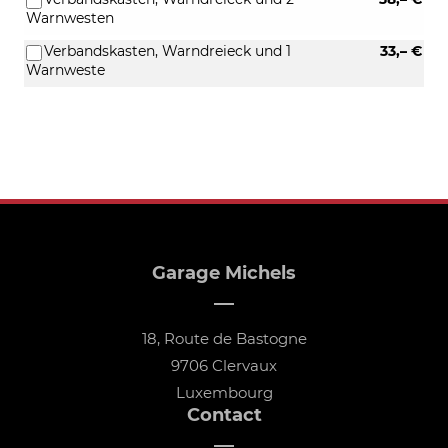
Warnwesten
Verbandskasten, Warndreieck und 1
33,– €
Warnweste
Garage Michels
18, Route de Bastogne
9706 Clervaux
Luxembourg
Contact