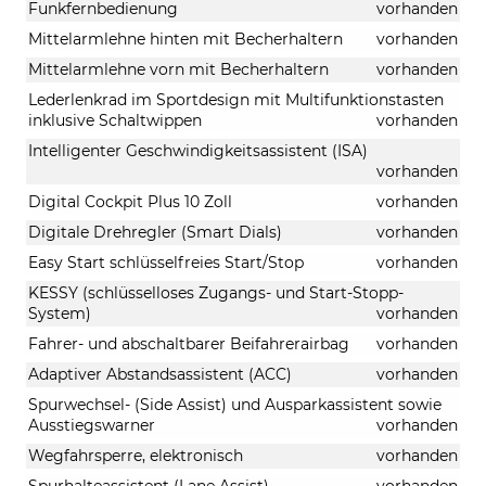
Funkfernbedienung
vorhanden
Mittelarmlehne hinten mit Becherhaltern
vorhanden
Mittelarmlehne vorn mit Becherhaltern
vorhanden
Lederlenkrad im Sportdesign mit Multifunktionstasten
inklusive Schaltwippen
vorhanden
Intelligenter Geschwindigkeitsassistent (ISA)
vorhanden
Digital Cockpit Plus 10 Zoll
vorhanden
Digitale Drehregler (Smart Dials)
vorhanden
Easy Start schlüsselfreies Start/Stop
vorhanden
KESSY (schlüsselloses Zugangs- und Start-Stopp-
System)
vorhanden
Fahrer- und abschaltbarer Beifahrerairbag
vorhanden
Adaptiver Abstandsassistent (ACC)
vorhanden
Spurwechsel- (Side Assist) und Ausparkassistent sowie
Ausstiegswarner
vorhanden
Wegfahrsperre, elektronisch
vorhanden
Spurhalteassistent (Lane Assist)
vorhanden