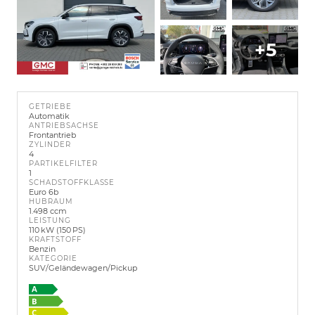
+5
GETRIEBE
Automatik
ANTRIEBSACHSE
Frontantrieb
ZYLINDER
4
PARTIKELFILTER
1
SCHADSTOFFKLASSE
Euro 6b
HUBRAUM
1.498 ccm
LEISTUNG
110 kW (150 PS)
KRAFTSTOFF
Benzin
KATEGORIE
SUV/Geländewagen/Pickup