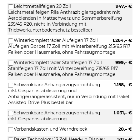
Leichtmetallfelgen 20 Zoll
947,– €
Leichtmetallfelgen Rila Anthrazit glanzgedreht mit
Aeroblenden in Mattschwarz und Sommerbereifung
235/45 R20, nicht in Verbindung mit
Triebwerkunterbodenschutz bestellbar
Winterkompletträder Alufelgen 17 Zoll
1.264,– €
Alufelgen Borbet 17 Zoll mit Winterbereifung 215/65 R17
Falken oder Hausmarke, ohne Fahrzeugmontage
Winterkompletträder Stahlfelgen 17 Zoll
999,– €
Stahlfelgen 17 Zoll mit Winterbereifung 215/65 R17
Falken oder Hausmarke, ohne Fahrzeugmontage
Schwenkbare Anhängerzugvorrichtung
1.158,– €
inkl. Gespannstabilisierung und
Anhängerrangierassistent, nur in Verbindung mit Paket
Assisted Drive Plus bestellbar
Schwenkbare Anhängerzugvorrichtung
1.031,– €
inkl. Gespannstabilisierung
Verbandskasten und Warndreieck
28,– €
Paket Technology 13 Zoll Head-up Display
521,– €