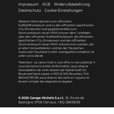
Impressum
AGB
Widerrufsbelehrung
Datenschutz
Cookie-Einstellungen
Weitere Informationen zum offiziellen
Kraftstoffverbrauch und zu den offiziellen spezifischen
CO
-Emissionen und gegebenenfalls zum
2
Stromverbrauch neuer PKW können dem 'Leitfaden
über den offiziellen Kraftstoffverbrauch, die offiziellen
spezifischen CO
-Emissionen und den offiziellen
2
Stromverbrauch neuer PKW' entnommen werden, der
an allen Verkaufsstellen und bei der 'Deutschen
Automobil Treuhand GmbH' unentgeltlich erhältlich ist
unter www.dat.de.
*Attention : ce calcul n'est ni une offre ni une publicité. Il
vous est transmis à titre d'information, sous réserve
d'acceptation de votre dossier par AlphaCredit SA,
Boulevard Saint-Lazare 4-10/3, B-1210 Bruxelles, TVA
BE0445.781.316, sous réserve des tarifs en vigueur et
tenant compte des dispositions légales.
© 2026
Garage Michels S.a r.l.
,
18, Route de
Bastogne
,
9706
Clervaux,
+352 28839293