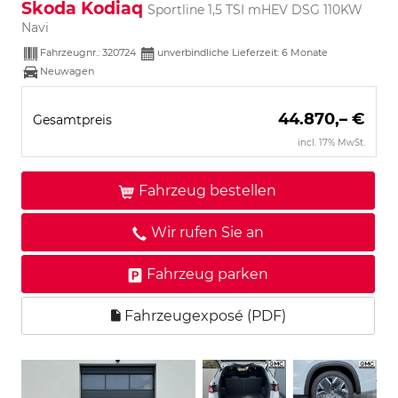
Skoda Kodiaq
Sportline 1,5 TSI mHEV DSG 110KW
Navi
Fahrzeugnr.:
320724
unverbindliche Lieferzeit:
6 Monate
Neuwagen
44.870,– €
Gesamtpreis
incl. 17% MwSt.
Fahrzeug bestellen
Wir rufen Sie an
Fahrzeug parken
Fahrzeugexposé (PDF)