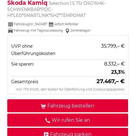
Skoda Kamiq
Selection 1.5 TSI DSG*AHK-
SCHWENKBAR*PDC-
HI*LED*SMARTLINK*SHZ*TEMPOMAT
Fahrzeugnr.:
340487
sofort lieferbar
Fahrzeug mit Tageszulassung
Zentrallager
35.799,– €
UVP ohne
Überführungskosten
8.332,– €
Sie sparen:
23,3%
27.467,– €
Gesamtpreis
incl. 17% MwSt., den Kosten für Überführung und Zulassungspapieren
Fahrzeug bestellen
Wir rufen Sie an
Fahrzeug parken