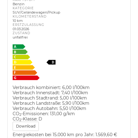
Benzin
KATEGORIE
SUV/Geländewagen/Pickup
KILOMETERSTAND
10 km
ERSTZULASSUNG
01.03.2026
ZUSTAND
unfallfrei
Verbrauch kombiniert:
6,00 l/100km
Verbrauch Innenstadt:
7,40 l/100km
Verbrauch Stadtrand:
5,00 l/100km
Verbrauch Landstraße:
5,90 l/100km
Verbrauch Autobahn:
5,50 l/100km
CO
-Emissionen:
131,00 g/km
2
CO
-Klasse:
D
2
Download
Energiekosten bei 15.000 km pro Jahr:
1.569,60 €