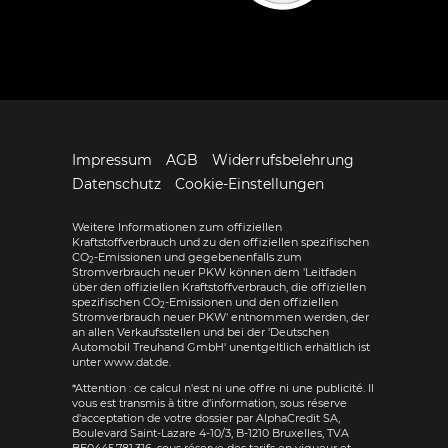
Impressum
AGB
Widerrufsbelehrung
Datenschutz
Cookie-Einstellungen
Weitere Informationen zum offiziellen
Kraftstoffverbrauch und zu den offiziellen spezifischen
CO
-Emissionen und gegebenenfalls zum
2
Stromverbrauch neuer PKW können dem 'Leitfaden
über den offiziellen Kraftstoffverbrauch, die offiziellen
spezifischen CO
-Emissionen und den offiziellen
2
Stromverbrauch neuer PKW' entnommen werden, der
an allen Verkaufsstellen und bei der 'Deutschen
Automobil Treuhand GmbH' unentgeltlich erhältlich ist
unter www.dat.de.
*Attention : ce calcul n'est ni une offre ni une publicité. Il
vous est transmis à titre d'information, sous réserve
d'acceptation de votre dossier par AlphaCredit SA,
Boulevard Saint-Lazare 4-10/3, B-1210 Bruxelles, TVA