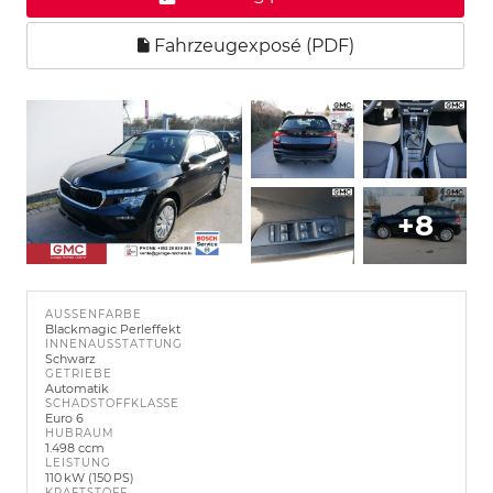
Fahrzeugexposé (PDF)
+8
AUSSENFARBE
Blackmagic Perleffekt
INNENAUSSTATTUNG
Schwarz
GETRIEBE
Automatik
SCHADSTOFFKLASSE
Euro 6
HUBRAUM
1.498 ccm
LEISTUNG
110 kW (150 PS)
KRAFTSTOFF