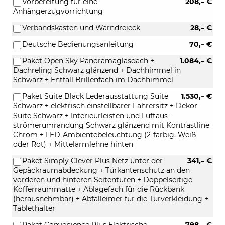
Vorbereitung für eine
208,– €
Anhängerzugvorrichtung
Verbandskasten und Warndreieck
28,– €
Deutsche Bedienungsanleitung
70,– €
Paket Open Sky Panoramaglasdach +
1.084,– €
Dachreling Schwarz glänzend + Dachhimmel in
Schwarz + Entfall Brillenfach im Dachhimmel
Paket Suite Black Lederausstattung Suite
1.530,– €
Schwarz + elektrisch einstellbarer Fahrersitz + Dekor
Suite Schwarz + Interieurleisten und Luftaus-
strömerumrandung Schwarz glänzend mit Kontrastline
Chrom + LED-Ambientebeleuchtung (2-farbig, Weiß
oder Rot) + Mittelarmlehne hinten
Paket Simply Clever Plus Netz unter der
341,– €
Gepäckraumabdeckung + Türkantenschutz an den
vorderen und hinteren Seitentüren + Doppelseitige
Kofferraummatte + Ablagefach für die Rückbank
(herausnehmbar) + Abfalleimer für die Türverkleidung +
Tablethalter
Paket Convenience Plus Elektrische
798,– €