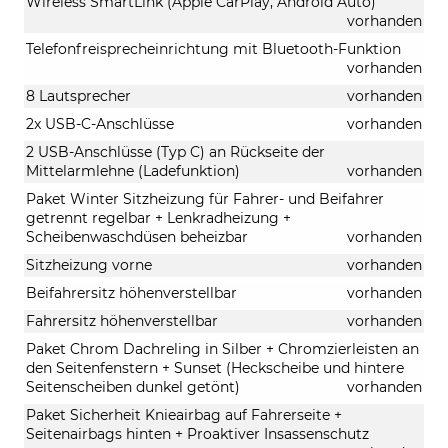
Wireless SmartLink (Apple CarPlay, Android Auto)
vorhanden
Telefonfreisprecheinrichtung mit Bluetooth-Funktion
vorhanden
8 Lautsprecher
vorhanden
2x USB-C-Anschlüsse
vorhanden
2 USB-Anschlüsse (Typ C) an Rückseite der
Mittelarmlehne (Ladefunktion)
vorhanden
Paket Winter Sitzheizung für Fahrer- und Beifahrer
getrennt regelbar + Lenkradheizung +
Scheibenwaschdüsen beheizbar
vorhanden
Sitzheizung vorne
vorhanden
Beifahrersitz höhenverstellbar
vorhanden
Fahrersitz höhenverstellbar
vorhanden
Paket Chrom Dachreling in Silber + Chromzierleisten an
den Seitenfenstern + Sunset (Heckscheibe und hintere
Seitenscheiben dunkel getönt)
vorhanden
Paket Sicherheit Knieairbag auf Fahrerseite +
Seitenairbags hinten + Proaktiver Insassenschutz