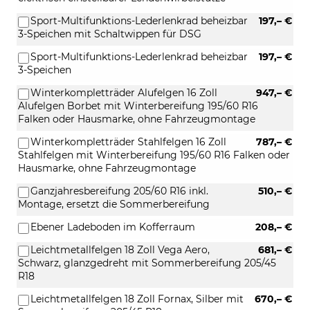
Sport-Multifunktions-Lederlenkrad beheizbar
197,– €
3-Speichen mit Schaltwippen für DSG
Sport-Multifunktions-Lederlenkrad beheizbar
197,– €
3-Speichen
Winterkompletträder Alufelgen 16 Zoll
947,– €
Alufelgen Borbet mit Winterbereifung 195/60 R16
Falken oder Hausmarke, ohne Fahrzeugmontage
Winterkompletträder Stahlfelgen 16 Zoll
787,– €
Stahlfelgen mit Winterbereifung 195/60 R16 Falken oder
Hausmarke, ohne Fahrzeugmontage
Ganzjahresbereifung 205/60 R16 inkl.
510,– €
Montage, ersetzt die Sommerbereifung
Ebener Ladeboden im Kofferraum
208,– €
Leichtmetallfelgen 18 Zoll Vega Aero,
681,– €
Schwarz, glanzgedreht mit Sommerbereifung 205/45
R18
Leichtmetallfelgen 18 Zoll Fornax, Silber mit
670,– €