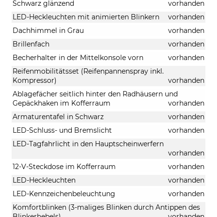
Schwarz glänzend
vorhanden
LED-Heckleuchten mit animierten Blinkern
vorhanden
Dachhimmel in Grau
vorhanden
Brillenfach
vorhanden
Becherhalter in der Mittelkonsole vorn
vorhanden
Reifenmobilitätsset (Reifenpannenspray inkl.
Kompressor)
vorhanden
Ablagefächer seitlich hinter den Radhäusern und
Gepäckhaken im Kofferraum
vorhanden
Armaturentafel in Schwarz
vorhanden
LED-Schluss- und Bremslicht
vorhanden
LED-Tagfahrlicht in den Hauptscheinwerfern
vorhanden
12-V-Steckdose im Kofferraum
vorhanden
LED-Heckleuchten
vorhanden
LED-Kennzeichenbeleuchtung
vorhanden
Komfortblinken (3-maliges Blinken durch Antippen des
Blinkerhebels)
vorhanden