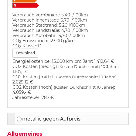
Verbrauch kombiniert:
5,40 l/100km
Verbrauch Innenstadt:
6,70 l/100km
Verbrauch Stadtrand:
5,20 l/100km
Verbrauch Landstraße:
4,70 l/100km
Verbrauch Autobahn:
5,70 l/100km
CO
-Emissionen:
123,00 g/km
2
CO
-Klasse:
D
2
Download
Energiekosten bei 15.000 km pro Jahr:
1.412,64 €
CO2 Kosten (niedrig)
:
(Kosten Durchschnitt 10 Jahre)
1.107,- €
CO2 Kosten (mittel)
:
(Kosten Durchschnitt 10 Jahre)
2.629,12 €
CO2 Kosten (hoch)
:
(Kosten Durchschnitt 10 Jahre)
4.059,- €
Jahressteuer:
78,- €
metallic gegen Aufpreis
Allgemeines