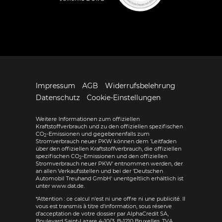
Impressum
AGB
Widerrufsbelehrung
Datenschutz
Cookie-Einstellungen
Weitere Informationen zum offiziellen
Kraftstoffverbrauch und zu den offiziellen spezifischen
CO
-Emissionen und gegebenenfalls zum
2
Stromverbrauch neuer PKW können dem 'Leitfaden
über den offiziellen Kraftstoffverbrauch, die offiziellen
spezifischen CO
-Emissionen und den offiziellen
2
Stromverbrauch neuer PKW' entnommen werden, der
an allen Verkaufsstellen und bei der 'Deutschen
Automobil Treuhand GmbH' unentgeltlich erhältlich ist
unter www.dat.de.
*Attention : ce calcul n'est ni une offre ni une publicité. Il
vous est transmis à titre d'information, sous réserve
d'acceptation de votre dossier par AlphaCredit SA,
Boulevard Saint-Lazare 4-10/3, B-1210 Bruxelles, TVA