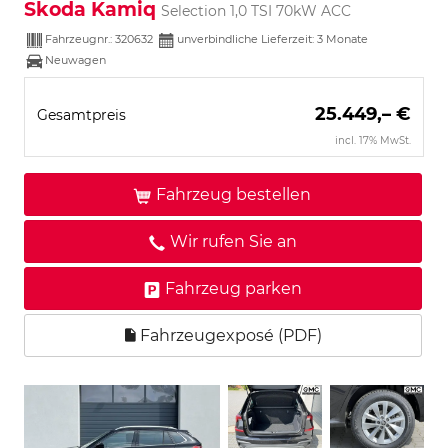
Skoda Kamiq
Selection 1,0 TSI 70kW ACC
Fahrzeugnr.:
320632
unverbindliche Lieferzeit:
3 Monate
Neuwagen
25.449,– €
Gesamtpreis
incl. 17% MwSt.
Fahrzeug bestellen
Wir rufen Sie an
Fahrzeug parken
Fahrzeugexposé (PDF)