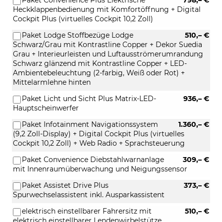
Heckklappenbedienung mit Komfortöffnung + Digital
Cockpit Plus (virtuelles Cockpit 10,2 Zoll)
Paket Lodge Stoffbezüge Lodge
510,– €
Schwarz/Grau mit Kontrastline Copper + Dekor Suedia
Grau + Interieurleisten und Luftausströmerumrandung
Schwarz glänzend mit Kontrastline Copper + LED-
Ambientebeleuchtung (2-farbig, Weiß oder Rot) +
Mittelarmlehne hinten
Paket Licht und Sicht Plus Matrix-LED-
936,– €
Hauptscheinwerfer
Paket Infotainment Navigationssystem
1.360,– €
(9,2 Zoll-Display) + Digital Cockpit Plus (virtuelles
Cockpit 10,2 Zoll) + Web Radio + Sprachsteuerung
Paket Convenience Diebstahlwarnanlage
309,– €
mit Innenraumüberwachung und Neigungssensor
Paket Assistet Drive Plus
373,– €
Spurwechselassistent inkl. Ausparkassistent
elektrisch einstellbarer Fahrersitz mit
510,– €
elektrisch einstellbarer Lendenwirbelstütze