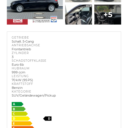
+5
GETRIEBE
Schalt. 5-Gang
ANTRIEBSACHSE
Frontantrieb
ZYLINDER
3
SCHADSTOFFKLASSE
Euro 6b
HUBRAUM
999 ccm
LEISTUNG
70 kW (95 PS)
KRAFTSTOFF
Benzin
KATEGORIE
SUV/Geländewagen/Pickup