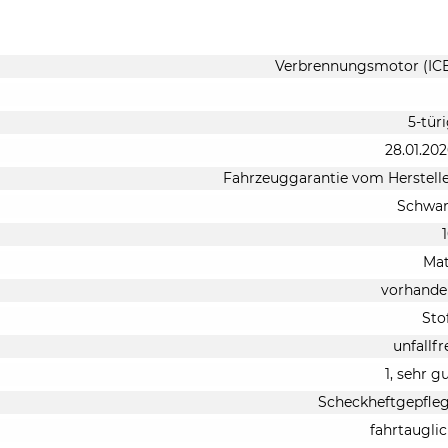
Verbrennungsmotor (IC
5-tür
28.01.20
Fahrzeuggarantie vom Herstell
Schwar
Mat
vorhande
Sto
unfallfr
1, sehr g
Scheckheftgepfle
fahrtaugli