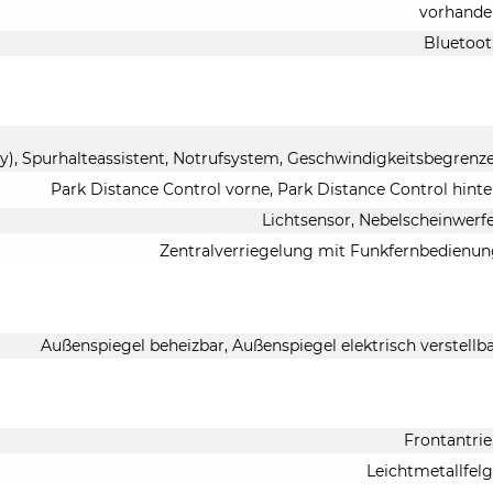
vorhande
Bluetoo
), Spurhalteassistent, Notrufsystem, Geschwindigkeitsbegrenz
Park Distance Control vorne, Park Distance Control hint
Lichtsensor, Nebelscheinwerf
Zentralverriegelung mit Funkfernbedienu
Außenspiegel beheizbar, Außenspiegel elektrisch verstellb
Frontantri
Leichtmetallfel