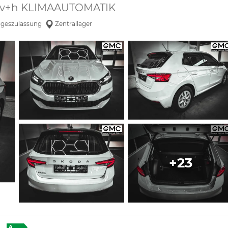
 v+h KLIMAAUTOMATIK
geszulassung
Zentrallager
+23