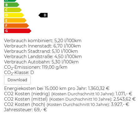
Verbrauch kombiniert:
5,20 l/100km
Verbrauch Innenstadt:
6,70 l/100km
Verbrauch Stadtrand:
5,10 l/100km
Verbrauch Landstraße:
4,50 l/100km
Verbrauch Autobahn:
5,30 l/100km
CO
-Emissionen:
119,00 g/km
2
CO
-Klasse:
D
2
Download
Energiekosten bei 15.000 km pro Jahr:
1.360,32 €
CO2 Kosten (niedrig)
:
1.071,- €
(Kosten Durchschnitt 10 Jahre)
CO2 Kosten (mittel)
:
2.543,62 €
(Kosten Durchschnitt 10 Jahre)
CO2 Kosten (hoch)
:
3.927,- €
(Kosten Durchschnitt 10 Jahre)
Jahressteuer:
69,- €