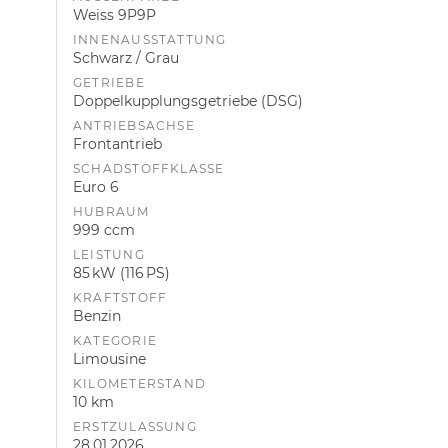
Weiss 9P9P
INNENAUSSTATTUNG
Schwarz / Grau
GETRIEBE
Doppelkupplungsgetriebe (DSG)
ANTRIEBSACHSE
Frontantrieb
SCHADSTOFFKLASSE
Euro 6
HUBRAUM
999 ccm
LEISTUNG
85 kW (116 PS)
KRAFTSTOFF
Benzin
KATEGORIE
Limousine
KILOMETERSTAND
10 km
ERSTZULASSUNG
28.01.2026