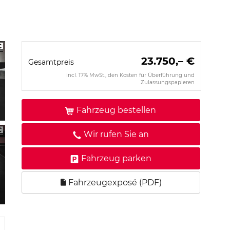
23.750,– €
Gesamtpreis
incl. 17% MwSt., den Kosten für Überführung und
Zulassungspapieren
Fahrzeug bestellen
Wir rufen Sie an
Fahrzeug parken
Fahrzeugexposé (PDF)