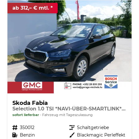
ab 312,– € mtl.
Skoda Fabia
Selection 1.0 TSI *NAVI-ÜBER-SMARTLINK*PDC-HI*LED*SHZ*KLIMA*RADIO
sofort lieferbar
Fahrzeug mit Tageszulassung
Fahrzeugnr.
350012
Getriebe
Schaltgetriebe
Kraftstoff
Benzin
Außenfarbe
Blackmagic Perleffekt