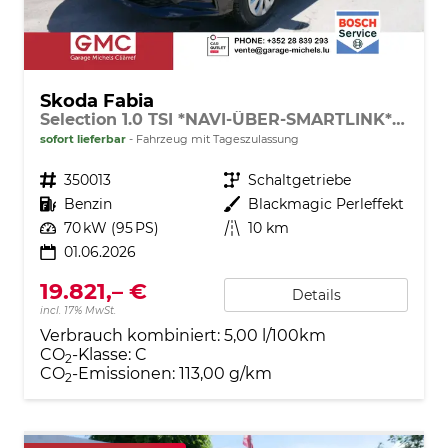
Skoda Fabia
Selection 1.0 TSI *NAVI-ÜBER-SMARTLINK*PDC-HI*LED*SHZ*KLIMA*RADIO
sofort lieferbar
Fahrzeug mit Tageszulassung
Fahrzeugnr.
350013
Getriebe
Schaltgetriebe
Kraftstoff
Benzin
Außenfarbe
Blackmagic Perleffekt
Leistung
70 kW (95 PS)
Kilometerstand
10 km
01.06.2026
19.821,– €
Details
incl. 17% MwSt.
Verbrauch kombiniert:
5,00 l/100km
CO
-Klasse:
C
2
CO
-Emissionen:
113,00 g/km
2