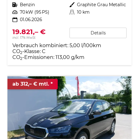
Kraftstoff
Benzin
Außenfarbe
Graphite Grau Metallic
Leistung
70 kW (95 PS)
Kilometerstand
10 km
01.06.2026
19.821,– €
Details
incl. 17% MwSt.
Verbrauch kombiniert:
5,00 l/100km
CO
-Klasse:
C
2
CO
-Emissionen:
113,00 g/km
2
ab 312,– € mtl.