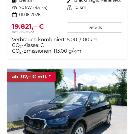
Kraftstoff
Benzin
Außenfarbe
Blackmagic Perleffekt
Leistung
70 kW (95 PS)
Kilometerstand
10 km
01.06.2026
19.821,– €
Details
incl. 17% MwSt.
Verbrauch kombiniert:
5,00 l/100km
CO
-Klasse:
C
2
CO
-Emissionen:
113,00 g/km
2
ab 312,– € mtl.