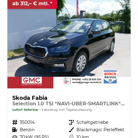
ab 312,– € mtl.
Skoda Fabia
Selection 1.0 TSI *NAVI-ÜBER-SMARTLINK*PDC-HI*LED*SHZ*KLIMA*RADIO
sofort lieferbar
Fahrzeug mit Tageszulassung
Fahrzeugnr.
350014
Getriebe
Schaltgetriebe
Kraftstoff
Benzin
Außenfarbe
Blackmagic Perleffekt
Leistung
70 kW (95 PS)
Kilometerstand
10 km