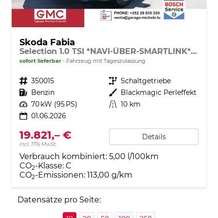
Skoda Fabia
Selection 1.0 TSI *NAVI-ÜBER-SMARTLINK*PDC-HI*LED*SHZ*KLIMA*RADIO
sofort lieferbar
Fahrzeug mit Tageszulassung
Fahrzeugnr.
350015
Getriebe
Schaltgetriebe
Kraftstoff
Benzin
Außenfarbe
Blackmagic Perleffekt
Leistung
70 kW (95 PS)
Kilometerstand
10 km
01.06.2026
19.821,– €
Details
incl. 17% MwSt.
Verbrauch kombiniert:
5,00 l/100km
CO
-Klasse:
C
2
CO
-Emissionen:
113,00 g/km
2
Datensätze pro Seite: