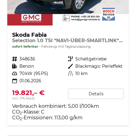
Skoda Fabia
Selection 1.0 TSI *NAVI-ÜBER-SMARTLINK*PDC-HI*LED*SHZ*KLIMA*RADIO
sofort lieferbar
Fahrzeug mit Tageszulassung
Fahrzeugnr.
348636
Getriebe
Schaltgetriebe
Kraftstoff
Benzin
Außenfarbe
Blackmagic Perleffekt
Leistung
70 kW (95 PS)
Kilometerstand
10 km
01.06.2026
19.821,– €
Details
incl. 17% MwSt.
Verbrauch kombiniert:
5,00 l/100km
CO
-Klasse:
C
2
CO
-Emissionen:
113,00 g/km
2