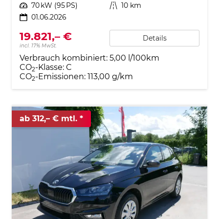
Leistung
70 kW (95 PS)
Kilometerstand
10 km
01.06.2026
19.821,– €
Details
incl. 17% MwSt.
Verbrauch kombiniert:
5,00 l/100km
CO
-Klasse:
C
2
CO
-Emissionen:
113,00 g/km
2
ab 312,– € mtl.