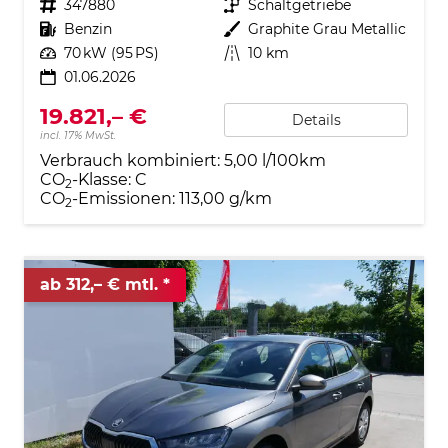
Fahrzeugnr.
347880
Getriebe
Schaltgetriebe
Kraftstoff
Benzin
Außenfarbe
Graphite Grau Metallic
Leistung
70 kW (95 PS)
Kilometerstand
10 km
01.06.2026
19.821,– €
Details
incl. 17% MwSt.
Verbrauch kombiniert:
5,00 l/100km
CO
-Klasse:
C
2
CO
-Emissionen:
113,00 g/km
2
ab 312,– € mtl.