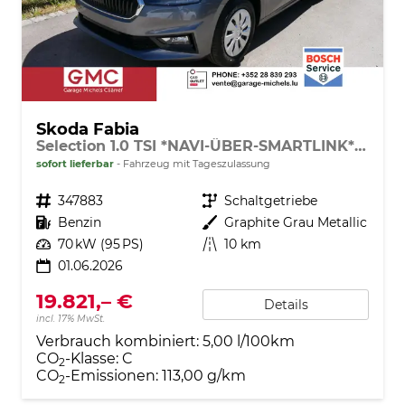
Skoda Fabia
Selection 1.0 TSI *NAVI-ÜBER-SMARTLINK*PDC-HI*LED*SHZ*KLIMA*RADIO
sofort lieferbar
Fahrzeug mit Tageszulassung
Fahrzeugnr.
347883
Getriebe
Schaltgetriebe
Kraftstoff
Benzin
Außenfarbe
Graphite Grau Metallic
Leistung
70 kW (95 PS)
Kilometerstand
10 km
01.06.2026
19.821,– €
Details
incl. 17% MwSt.
Verbrauch kombiniert:
5,00 l/100km
CO
-Klasse:
C
2
CO
-Emissionen:
113,00 g/km
2