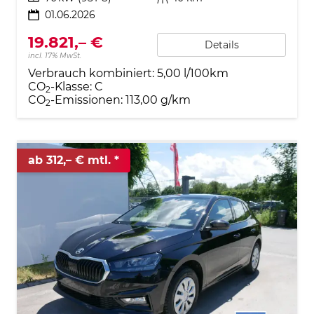
01.06.2026
19.821,– €
Details
incl. 17% MwSt.
Verbrauch kombiniert:
5,00 l/100km
CO
-Klasse:
C
2
CO
-Emissionen:
113,00 g/km
2
ab 312,– € mtl.