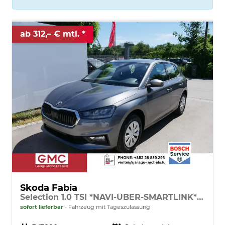
ab 312,– € mtl.
Skoda Fabia
Selection 1.0 TSI *NAVI-ÜBER-SMARTLINK*PDC-HI*LED*SHZ*KLIMA*RADIO
sofort lieferbar
Fahrzeug mit Tageszulassung