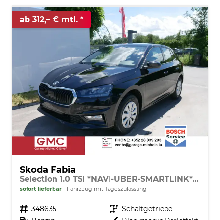
ab 312,– € mtl.
Skoda Fabia
Selection 1.0 TSI *NAVI-ÜBER-SMARTLINK*PDC-HI*LED*SHZ*KLIMA*RADIO
sofort lieferbar
Fahrzeug mit Tageszulassung
Fahrzeugnr.
348635
Getriebe
Schaltgetriebe