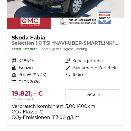
Skoda Fabia
Selection 1.0 TSI *NAVI-ÜBER-SMARTLINK*PDC-HI*LED*SHZ*KLIMA*RADIO
sofort lieferbar
Fahrzeug mit Tageszulassung
Fahrzeugnr.
348633
Getriebe
Schaltgetriebe
Kraftstoff
Benzin
Außenfarbe
Blackmagic Perleffekt
Leistung
70 kW (95 PS)
Kilometerstand
10 km
01.06.2026
19.821,– €
Details
incl. 17% MwSt.
Verbrauch kombiniert:
5,00 l/100km
CO
-Klasse:
C
2
CO
-Emissionen:
113,00 g/km
2