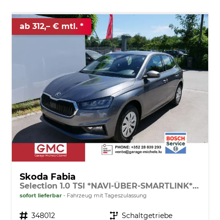
ab 312,– € mtl.
Skoda Fabia
Selection 1.0 TSI *NAVI-ÜBER-SMARTLINK*PDC-HI*LED*SHZ*KLIMA*RADIO
sofort lieferbar
Fahrzeug mit Tageszulassung
Fahrzeugnr.
348012
Getriebe
Schaltgetriebe