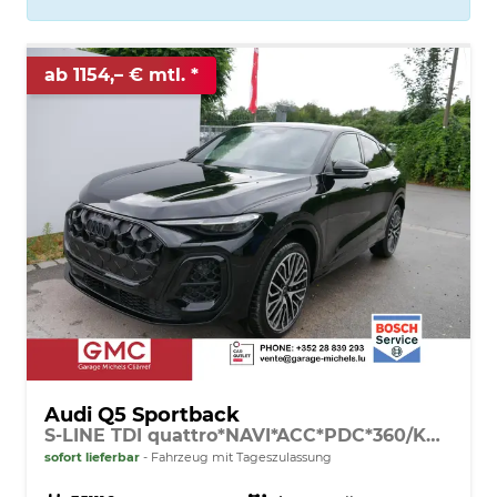
ab 1154,– € mtl.
Audi Q5 Sportback
S-LINE TDI quattro*NAVI*ACC*PDC*360/KAMERA*LED*SHZ*EL.PANORAMA-DACH*21-ZOLL
sofort lieferbar
Fahrzeug mit Tageszulassung