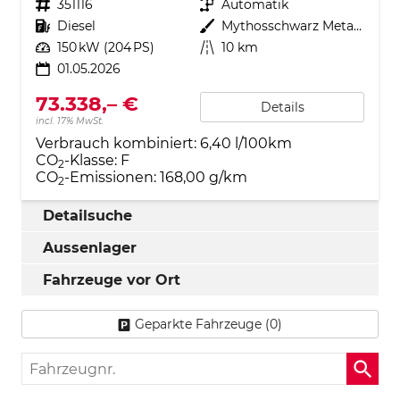
Fahrzeugnr.
351116
Getriebe
Automatik
Kraftstoff
Diesel
Außenfarbe
Mythosschwarz Metallic
Leistung
150 kW (204 PS)
Kilometerstand
10 km
01.05.2026
73.338,– €
Details
incl. 17% MwSt.
Verbrauch kombiniert:
6,40 l/100km
CO
-Klasse:
F
2
CO
-Emissionen:
168,00 g/km
2
Detailsuche
Aussenlager
Fahrzeuge vor Ort
Geparkte Fahrzeuge (
0
)
Fahrzeugnr.