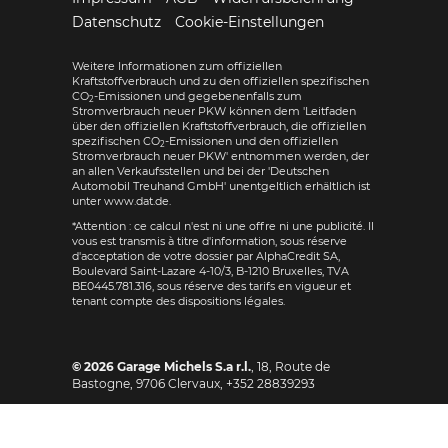
Datenschutz
Cookie-Einstellungen
Weitere Informationen zum offiziellen
Kraftstoffverbrauch und zu den offiziellen spezifischen
CO
-Emissionen und gegebenenfalls zum
2
Stromverbrauch neuer PKW können dem 'Leitfaden
über den offiziellen Kraftstoffverbrauch, die offiziellen
spezifischen CO
-Emissionen und den offiziellen
2
Stromverbrauch neuer PKW' entnommen werden, der
an allen Verkaufsstellen und bei der 'Deutschen
Automobil Treuhand GmbH' unentgeltlich erhältlich ist
unter www.dat.de.
*Attention : ce calcul n'est ni une offre ni une publicité. Il
vous est transmis à titre d'information, sous réserve
d'acceptation de votre dossier par AlphaCredit SA,
Boulevard Saint-Lazare 4-10/3, B-1210 Bruxelles, TVA
BE0445.781.316, sous réserve des tarifs en vigueur et
tenant compte des dispositions légales.
© 2026
Garage Michels S.a r.l.
,
18, Route de
Bastogne
,
9706
Clervaux,
+352 28839293