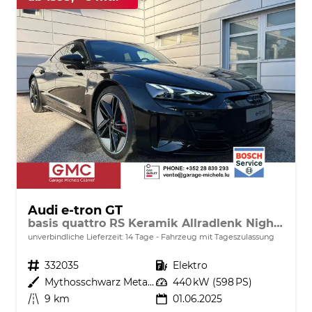
Audi e-tron GT
basis quattro RS Keramik Allradlenk NightVis
unverbindliche Lieferzeit:
14 Tage
Fahrzeug mit Tageszulassung
Fahrzeugnr.
332035
Kraftstoff
Elektro
Außenfarbe
Mythosschwarz Metallic
Leistung
440 kW (598 PS)
Kilometerstand
9 km
01.06.2025