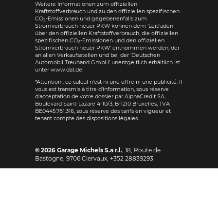
Weitere Informationen zum offiziellen
Kraftstoffverbrauch und zu den offiziellen spezifischen
CO
-Emissionen und gegebenenfalls zum
2
Stromverbrauch neuer PKW können dem 'Leitfaden
über den offiziellen Kraftstoffverbrauch, die offiziellen
spezifischen CO
-Emissionen und den offiziellen
2
Stromverbrauch neuer PKW' entnommen werden, der
an allen Verkaufsstellen und bei der 'Deutschen
Automobil Treuhand GmbH' unentgeltlich erhältlich ist
unter www.dat.de.
*Attention : ce calcul n'est ni une offre ni une publicité. Il
vous est transmis à titre d'information, sous réserve
d'acceptation de votre dossier par AlphaCredit SA,
Boulevard Saint-Lazare 4-10/3, B-1210 Bruxelles, TVA
BE0445.781.316, sous réserve des tarifs en vigueur et
tenant compte des dispositions légales.
© 2026
Garage Michels S.a r.l.
,
18, Route de
Bastogne
,
9706
Clervaux,
+352 28839293