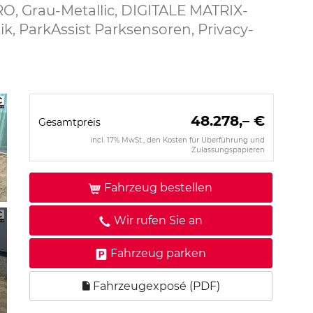
RO, Grau-Metallic, DIGITALE MATRIX-
ik, ParkAssist Parksensoren, Privacy-
48.278,– €
Gesamtpreis
incl. 17% MwSt., den Kosten für Überführung und
Zulassungspapieren
Fahrzeug bestellen
Wir rufen Sie an
Fahrzeug parken
Fahrzeugexposé (PDF)