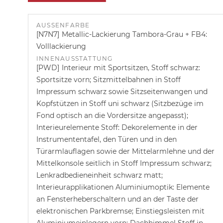
AUSSENFARBE
N7N7
Metallic-Lackierung Tambora-Grau + FB4:
Volllackierung
INNENAUSSTATTUNG
PWD
Interieur mit Sportsitzen, Stoff schwarz:
Sportsitze vorn; Sitzmittelbahnen in Stoff
Impressum schwarz sowie Sitzseitenwangen und
Kopfstützen in Stoff uni schwarz (Sitzbezüge im
Fond optisch an die Vordersitze angepasst);
Interieurelemente Stoff: Dekorelemente in der
Instrumententafel, den Türen und in den
Türarmlauflagen sowie der Mittelarmlehne und der
Mittelkonsole seitlich in Stoff Impressum schwarz;
Lenkradbedieneinheit schwarz matt;
Interieurapplikationen Aluminiumoptik: Elemente
an Fensterheberschaltern und an der Taste der
elektronischen Parkbremse; Einstiegsleisten mit
Aluminiumeinlegern vorn; Dachhimmel Stoff in