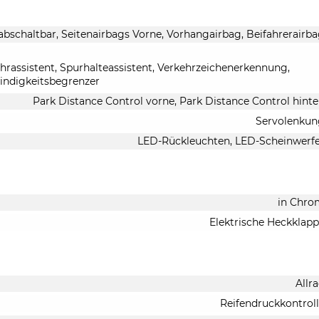
abschaltbar, Seitenairbags Vorne, Vorhangairbag, Beifahrerairb
rassistent, Spurhalteassistent, Verkehrzeichenerkennung,
indigkeitsbegrenzer
Park Distance Control vorne, Park Distance Control hint
Servolenkun
LED-Rückleuchten, LED-Scheinwerf
in Chro
Elektrische Heckklap
Allr
Reifendruckkontrol