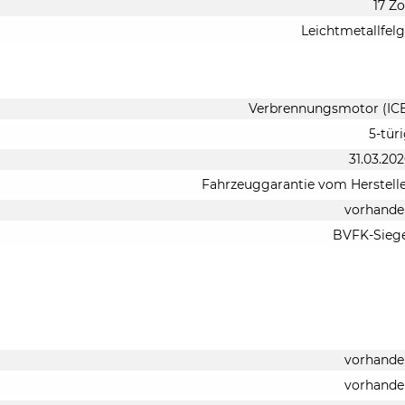
17 Zo
Leichtmetallfel
Verbrennungsmotor (IC
5-tür
31.03.20
Fahrzeuggarantie vom Herstell
vorhande
BVFK-Siege
vorhande
vorhande