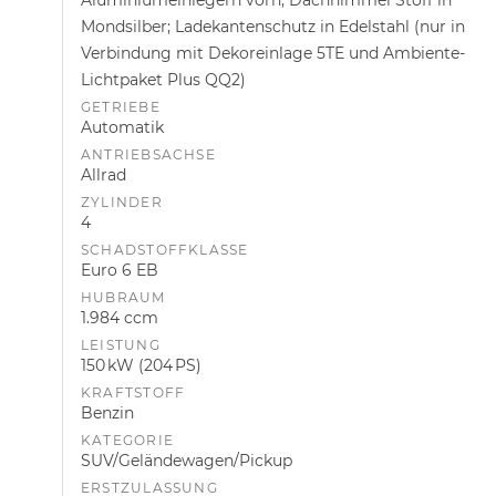
Mondsilber; Ladekantenschutz in Edelstahl (nur in
Verbindung mit Dekoreinlage 5TE und Ambiente-
Lichtpaket Plus QQ2)
GETRIEBE
Automatik
ANTRIEBSACHSE
Allrad
ZYLINDER
4
SCHADSTOFFKLASSE
Euro 6 EB
HUBRAUM
1.984 ccm
LEISTUNG
150 kW (204 PS)
KRAFTSTOFF
Benzin
KATEGORIE
SUV/Geländewagen/Pickup
ERSTZULASSUNG