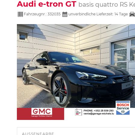
Audi e-tron GT
basis quattro RS K
Fahrzeugnr.:
332035
unverbindliche Lieferzeit:
14 Tage
AUSSENFARBE