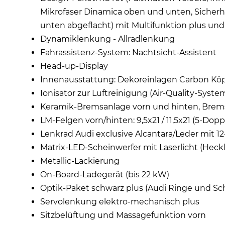
Mikrofaser Dinamica oben und unten, Sicherhei
unten abgeflacht) mit Multifunktion plus und
Dynamiklenkung - Allradlenkung
Fahrassistenz-System: Nachtsicht-Assistent
Head-up-Display
Innenausstattung: Dekoreinlagen Carbon Kö
Ionisator zur Luftreinigung (Air-Quality-Syste
Keramik-Bremsanlage vorn und hinten, Bremss
LM-Felgen vorn/hinten: 9,5x21 / 11,5x21 (5-D
Lenkrad Audi exclusive Alcantara/Leder mit 1
Matrix-LED-Scheinwerfer mit Laserlicht (Hec
Metallic-Lackierung
On-Board-Ladegerät (bis 22 kW)
Optik-Paket schwarz plus (Audi Ringe und Sch
Servolenkung elektro-mechanisch plus
Sitzbelüftung und Massagefunktion vorn