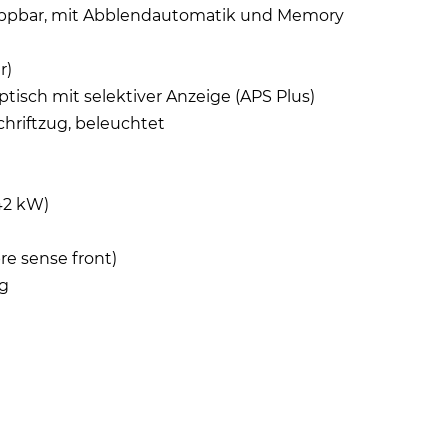
nklappbar, mit Abblendautomatik und Memory
r)
ptisch mit selektiver Anzeige (APS Plus)
hriftzug, beleuchtet
42 kW)
re sense front)
ng