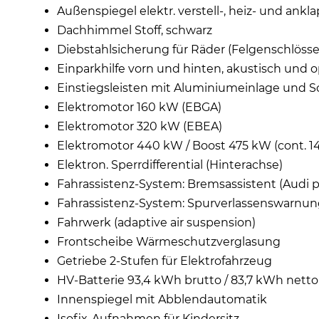
Außenspiegel elektr. verstell-, heiz- und a
Dachhimmel Stoff, schwarz
Diebstahlsicherung für Räder (Felgenschlösse
Einparkhilfe vorn und hinten, akustisch und o
Einstiegsleisten mit Aluminiumeinlage und Sc
Elektromotor 160 kW (EBGA)
Elektromotor 320 kW (EBEA)
Elektromotor 440 kW / Boost 475 kW (cont. 1
Elektron. Sperrdifferential (Hinterachse)
Fahrassistenz-System: Bremsassistent (Audi p
Fahrassistenz-System: Spurverlassenswarnu
Fahrwerk (adaptive air suspension)
Frontscheibe Wärmeschutzverglasung
Getriebe 2-Stufen für Elektrofahrzeug
HV-Batterie 93,4 kWh brutto / 83,7 kWh netto
Innenspiegel mit Abblendautomatik
Isofix-Aufnahmen für Kindersitz