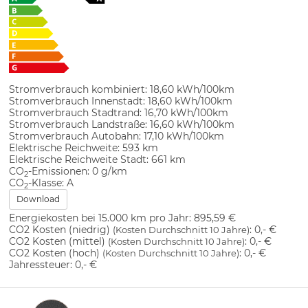
Stromverbrauch kombiniert:
18,60 kWh/100km
Stromverbrauch Innenstadt:
18,60 kWh/100km
Stromverbrauch Stadtrand:
16,70 kWh/100km
Stromverbrauch Landstraße:
16,60 kWh/100km
Stromverbrauch Autobahn:
17,10 kWh/100km
Elektrische Reichweite:
593 km
Elektrische Reichweite Stadt:
661 km
CO
-Emissionen:
0 g/km
2
CO
-Klasse:
A
2
Download
Energiekosten bei 15.000 km pro Jahr:
895,59 €
CO2 Kosten (niedrig)
:
0,- €
(Kosten Durchschnitt 10 Jahre)
CO2 Kosten (mittel)
:
0,- €
(Kosten Durchschnitt 10 Jahre)
CO2 Kosten (hoch)
:
0,- €
(Kosten Durchschnitt 10 Jahre)
Jahressteuer:
0,- €
Innenausstattung