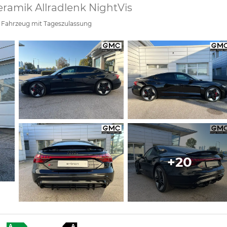
eramik Allradlenk NightVis
Fahrzeug mit Tageszulassung
+20