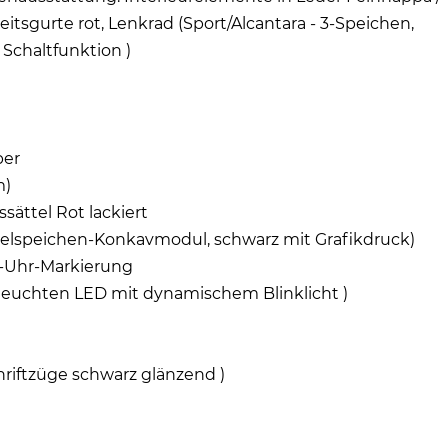
tsgurte rot, Lenkrad (Sport/Alcantara - 3-Speichen,
 Schaltfunktion )
per
m)
ättel Rot lackiert
oppelspeichen-Konkavmodul, schwarz mit Grafikdruck)
2-Uhr-Markierung
kleuchten LED mit dynamischem Blinklicht )
riftzüge schwarz glänzend )