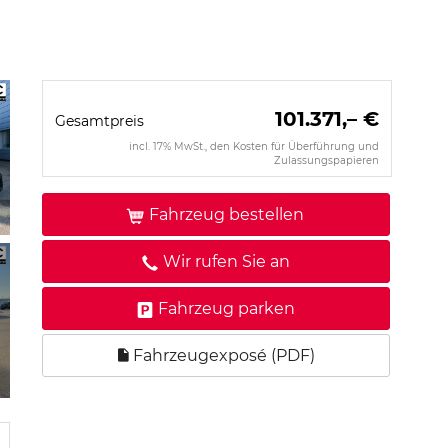
101.371,– €
Gesamtpreis
incl. 17% MwSt., den Kosten für Überführung und
Zulassungspapieren
Fahrzeug bestellen
Wir rufen Sie an
Fahrzeug parken
Fahrzeugexposé (PDF)