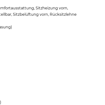
omfortausstattung, Sitzheizung vorn,
llbar, Sitzbelüftung vorn, Rücksitzlehne
asung)
)