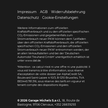
Impressum
AGB
Widerrufsbelehrung
Datenschutz
Cookie-Einstellungen
Weitere Informationen zum offiziellen
Kraftstoffverbrauch und zu den offiziellen spezifischen
CO
-Emissionen und gegebenenfalls zum
2
Stromverbrauch neuer PKW können dem 'Leitfaden
über den offiziellen Kraftstoffverbrauch, die offiziellen
spezifischen CO
-Emissionen und den offiziellen
2
Stromverbrauch neuer PKW' entnommen werden, der
an allen Verkaufsstellen und bei der 'Deutschen
Automobil Treuhand GmbH' unentgeltlich erhältlich ist
unter www.dat.de.
*Attention : ce calcul n'est ni une offre ni une publicité. Il
vous est transmis à titre d'information, sous réserve
d'acceptation de votre dossier par AlphaCredit SA,
Boulevard Saint-Lazare 4-10/3, B-1210 Bruxelles, TVA
BE0445.781.316, sous réserve des tarifs en vigueur et
tenant compte des dispositions légales.
© 2026
Garage Michels S.a r.l.
,
18, Route de
Bastogne
,
9706
Clervaux,
+352 28839293