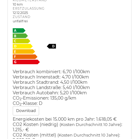
KILOMETERSTAND
10 km
ERSTZULASSUNG
12.12.2025
ZUSTAND
unfallfrei
Verbrauch kombiniert:
6,70 l/100km
Verbrauch Innenstadt:
4,70 l/100km
Verbrauch Stadtrand:
4,50 l/100km
Verbrauch Landstraße:
5,40 l/100km
Verbrauch Autobahn:
5,20 l/100km
CO
-Emissionen:
135,00 g/km
2
CO
-Klasse:
D
2
Download
Energiekosten bei 15.000 km pro Jahr:
1.618,05 €
CO2 Kosten (niedrig)
:
(Kosten Durchschnitt 10 Jahre)
1.215,- €
CO2 Kosten (mittel)
:
(Kosten Durchschnitt 10 Jahre)