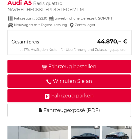
Audi A5
Basis quattro
NAVI+EL.HECKKL.+PDC+LED+17 LM
Fahrzeugnr.:
332230
unverbindliche Lieferzeit: SOFORT
Neuwagen mit Tageszulassung
Zentrallager
44.870,– €
Gesamtpreis
incl. 17% MwSt., den Kosten für Überführung und Zulassungspapieren
Fahrzeug bestellen
Wir rufen Sie an
Fahrzeug parken
Fahrzeugexposé (PDF)