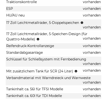
Traktionskontrolle
vorhanden
ESP
vorhanden
HU/AU neu
vorhanden
(Bereifung
17 Zoll Leichtmetallräder, 5-Doppelspeichen
225/55
vorhanden
R
17 Zoll Leichtmetallräder, 5-Speichen-Design (für
17)
(nur
vorhanden
Quattro-Modelle)
in
Reifendruck-Kontrollanzeige
vorhanden
Verbindung
mit
Standardabgasanlage
vorhanden
Quattro-
Schlüssel für Schließsystem mit Fernbedienung
Modell)
vorhanden
(Bereifung
225/55
(nur
vorhanden
Mit zusätzlichem Tank für SCR (24 Liter)
R
in
Verbandmaterial mit Warndreieck und Warnweste
17)
Verbindung
vorhanden
mit
TDI-
Tankinhalt ca. 56l für TFSI Modelle
vorhanden
Modellen)
Tankinhalt ca. 60l für TDI Modelle
vorhanden