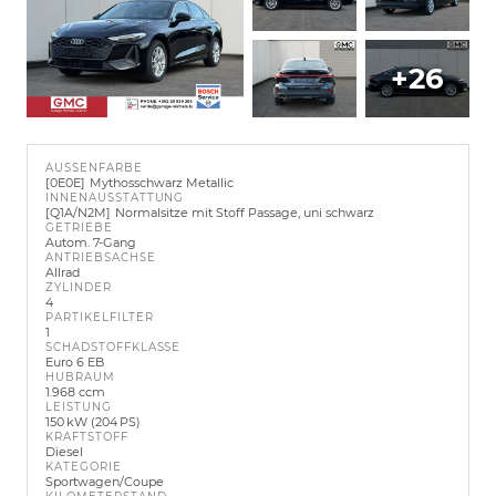
+26
AUSSENFARBE
0E0E
Mythosschwarz Metallic
INNENAUSSTATTUNG
Q1A/N2M
Normalsitze mit Stoff Passage, uni schwarz
GETRIEBE
Autom. 7-Gang
ANTRIEBSACHSE
Allrad
ZYLINDER
4
PARTIKELFILTER
1
SCHADSTOFFKLASSE
Euro 6 EB
HUBRAUM
1.968 ccm
LEISTUNG
150 kW (204 PS)
KRAFTSTOFF
Diesel
KATEGORIE
Sportwagen/Coupe