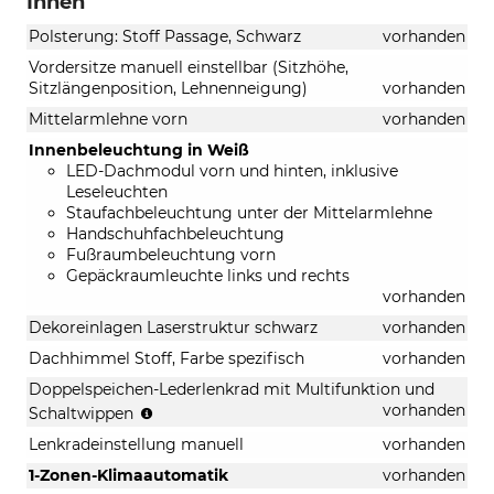
Innen
Polsterung: Stoff Passage, Schwarz
vorhanden
Vordersitze manuell einstellbar (Sitzhöhe,
Sitzlängenposition, Lehnenneigung)
vorhanden
Mittelarmlehne vorn
vorhanden
Innenbeleuchtung in Weiß
LED-Dachmodul vorn und hinten, inklusive
Leseleuchten
Staufachbeleuchtung unter der Mittelarmlehne
Handschuhfachbeleuchtung
Fußraumbeleuchtung vorn
Gepäckraumleuchte links und rechts
vorhanden
Dekoreinlagen Laserstruktur schwarz
vorhanden
Dachhimmel Stoff, Farbe spezifisch
vorhanden
Doppelspeichen-Lederlenkrad mit Multifunktion und
(Schaltwippen
vorhanden
Schaltwippen
nur
Lenkradeinstellung manuell
vorhanden
in
Verbindung
1-Zonen-Klimaautomatik
vorhanden
mit