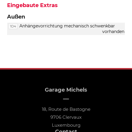
Eingebaute Extras
Außen
Anhängevorrichtung mechanisch schwenkbar
1D4
vorhanden
Garage Michels
18, Route de Bastogne
9706 Clervaux
Luxembourg
Contact