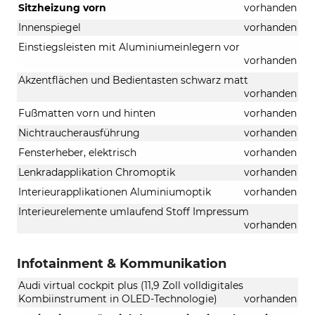
Sitzheizung vorn
vorhanden
S-
tronic)
Innenspiegel
vorhanden
Einstiegsleisten mit Aluminiumeinlegern vor
vorhanden
Akzentflächen und Bedientasten schwarz matt
vorhanden
Fußmatten vorn und hinten
vorhanden
Nichtraucherausführung
vorhanden
Fensterheber, elektrisch
vorhanden
Lenkradapplikation Chromoptik
vorhanden
Interieurapplikationen Aluminiumoptik
vorhanden
Interieurelemente umlaufend Stoff Impressum
vorhanden
Infotainment & Kommunikation
Audi virtual cockpit plus (11,9 Zoll volldigitales
Kombiinstrument in OLED-Technologie)
vorhanden