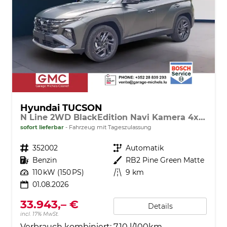
Hyundai TUCSON
N Line 2WD BlackEdition Navi Kamera 4xSHZ Pano ACC
sofort lieferbar
Fahrzeug mit Tageszulassung
Fahrzeugnr.
352002
Getriebe
Automatik
Kraftstoff
Benzin
Außenfarbe
RB2 Pine Green Matte
Leistung
110 kW (150 PS)
Kilometerstand
9 km
01.08.2026
33.943,– €
Details
incl. 17% MwSt.
Verbrauch kombiniert:
7,10 l/100km