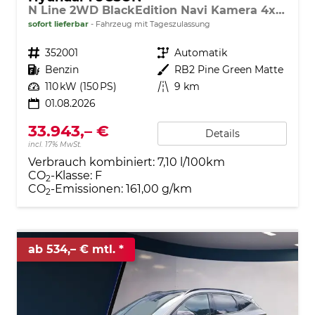
N Line 2WD BlackEdition Navi Kamera 4xSHZ Pano ACC
sofort lieferbar
Fahrzeug mit Tageszulassung
Fahrzeugnr.
352001
Getriebe
Automatik
Kraftstoff
Benzin
Außenfarbe
RB2 Pine Green Matte
Leistung
110 kW (150 PS)
Kilometerstand
9 km
01.08.2026
33.943,– €
Details
incl. 17% MwSt.
Verbrauch kombiniert:
7,10 l/100km
CO
-Klasse:
F
2
CO
-Emissionen:
161,00 g/km
2
ab 534,– € mtl.