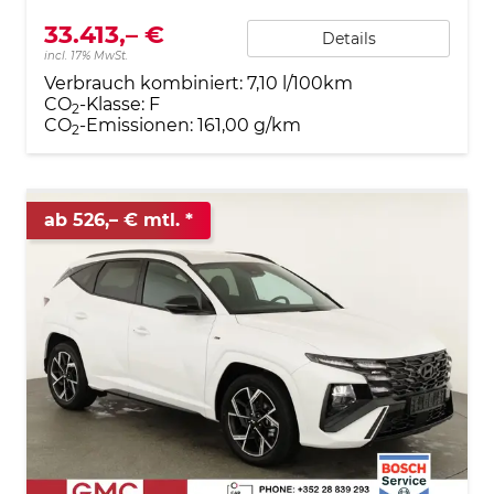
33.413,– €
Details
incl. 17% MwSt.
Verbrauch kombiniert:
7,10 l/100km
CO
-Klasse:
F
2
CO
-Emissionen:
161,00 g/km
2
ab 526,– € mtl.