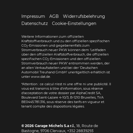
Impressum
AGB
Widerrufsbelehrung
Datenschutz
Cookie-Einstellungen
Weitere Informationen zum offiziellen
Kraftstoffverbrauch und zu den offiziellen spezifischen
CO
-Emissionen und gegebenenfalls zum
2
Stromverbrauch neuer PKW können dem 'Leitfaden
über den offiziellen Kraftstoffverbrauch, die offiziellen
spezifischen CO
-Emissionen und den offiziellen
2
Stromverbrauch neuer PKW' entnommen werden, der
an allen Verkaufsstellen und bei der 'Deutschen
Automobil Treuhand GmbH' unentgeltlich erhältlich ist
unter www.dat.de.
*Attention : ce calcul n'est ni une offre ni une publicité. Il
vous est transmis à titre d'information, sous réserve
d'acceptation de votre dossier par AlphaCredit SA,
Boulevard Saint-Lazare 4-10/3, B-1210 Bruxelles, TVA
BE0445.781.316, sous réserve des tarifs en vigueur et
tenant compte des dispositions légales.
© 2026
Garage Michels S.a r.l.
,
18, Route de
Bastogne
,
9706
Clervaux,
+352 28839293