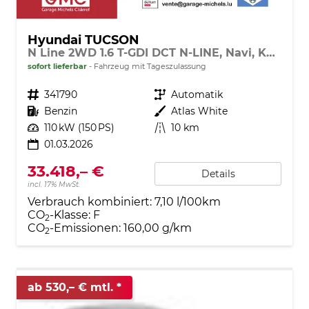
Hyundai TUCSON
N Line 2WD 1.6 T-GDI DCT N-LINE, Navi, Kamera, Side, Winter
sofort lieferbar
Fahrzeug mit Tageszulassung
Fahrzeugnr.
341790
Getriebe
Automatik
Kraftstoff
Benzin
Außenfarbe
Atlas White
Leistung
110 kW (150 PS)
Kilometerstand
10 km
01.03.2026
33.418,– €
Details
incl. 17% MwSt.
Verbrauch kombiniert:
7,10 l/100km
CO
-Klasse:
F
2
CO
-Emissionen:
160,00 g/km
2
ab 530,– € mtl.