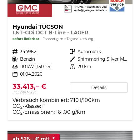
Hyundai TUCSON
1,6 T-GDi DCT N-Line - LAGER
sofort lieferbar
Fahrzeug mit Tageszulassung
Fahrzeugnr.
344962
Getriebe
Automatik
Kraftstoff
Benzin
Außenfarbe
Shimmering Silver Metallic ()
Leistung
110 kW (150 PS)
Kilometerstand
20 km
01.04.2026
33.413,– €
Details
incl. 17% MwSt.
Verbrauch kombiniert:
7,10 l/100km
CO
-Klasse:
F
2
CO
-Emissionen:
161,00 g/km
2
ab 526,– € mtl.