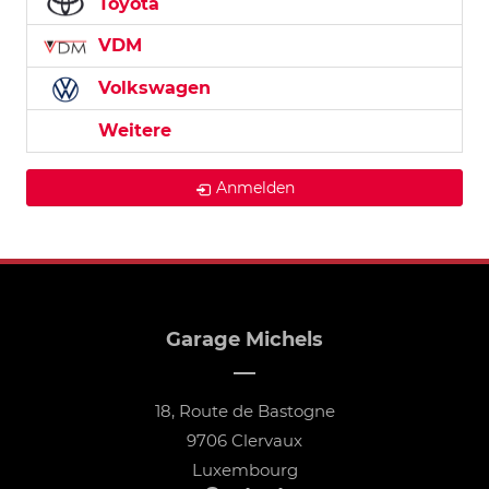
Toyota
VDM
Volkswagen
Weitere
Anmelden
Garage Michels
18, Route de Bastogne
9706 Clervaux
Luxembourg