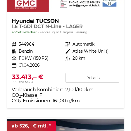
Hyundai TUCSON
1,6 T-GDi DCT N-Line - LAGER
sofort lieferbar
Fahrzeug mit Tageszulassung
Fahrzeugnr.
344964
Getriebe
Automatik
Kraftstoff
Benzin
Außenfarbe
Atlas White Uni ()
Leistung
110 kW (150 PS)
Kilometerstand
20 km
01.04.2026
33.413,– €
Details
incl. 17% MwSt.
Verbrauch kombiniert:
7,10 l/100km
CO
-Klasse:
F
2
CO
-Emissionen:
161,00 g/km
2
ab 526,– € mtl.