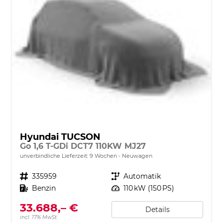
Hyundai TUCSON
Go 1,6 T-GDi DCT7 110KW MJ27
unverbindliche Lieferzeit:
9 Wochen
Neuwagen
Fahrzeugnr.
335959
Getriebe
Automatik
Kraftstoff
Benzin
Leistung
110 kW (150 PS)
33.688,– €
Details
incl. 17% MwSt.