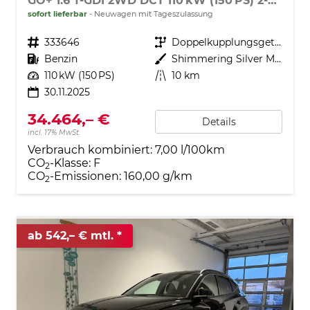
GO+ 1.6 T-GDI 2WD DCT 110 kW (150 PS) 2-Zonen-Klimaautomatik, Sitzheizung, Lenkradheizung, Navigationssystem, DAB, Android Auto, Apple CarPlay, Rückfahrkamera, Einparkhilfe vorne und hinten, 18 Zoll Leichtmetallfelgen, uvm.
sofort lieferbar
Neuwagen mit Tageszulassung
Fahrzeugnr.
333646
Getriebe
Doppelkupplungsgetriebe (DSG)
Kraftstoff
Benzin
Außenfarbe
Shimmering Silver Metallic
Leistung
110 kW (150 PS)
Kilometerstand
10 km
30.11.2025
34.464,– €
Details
incl. 17% MwSt.
Verbrauch kombiniert:
7,00 l/100km
CO
-Klasse:
F
2
CO
-Emissionen:
160,00 g/km
2
ab 542,– € mtl.