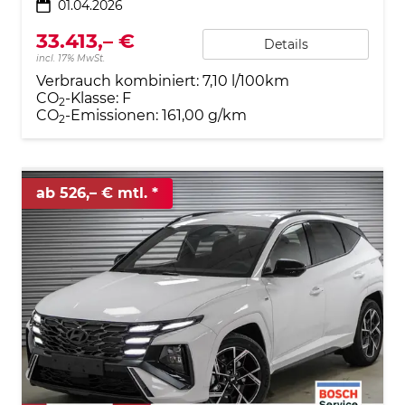
01.04.2026
33.413,– €
Details
incl. 17% MwSt.
Verbrauch kombiniert:
7,10 l/100km
CO
-Klasse:
F
2
CO
-Emissionen:
161,00 g/km
2
ab 526,– € mtl.