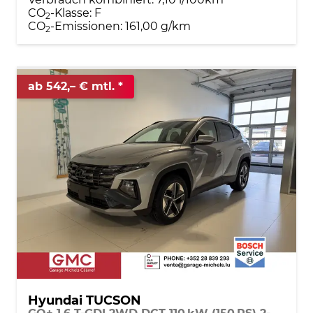
CO
-Klasse:
F
2
CO
-Emissionen:
161,00 g/km
2
ab 542,– € mtl.
Hyundai TUCSON