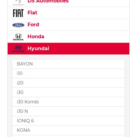
DS Automobiles
Fiat
Ford
Honda
Hyundai
BAYON
i10
i20
i30
i30 Kombi
i30 N
IONIQ 6
KONA