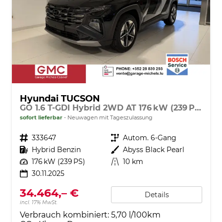
Hyundai TUCSON
GO 1.6 T-GDI Hybrid 2WD AT 176 kW (239 PS) 2-Zonen-Klimaautomatik, Sitzheizung, Lenkradheizung, Navigationssystem, DAB, Android Auto, Apple CarPlay, Rückfahrkamera, Einparkhilfe vorne und hinten, 18 Zoll Leichtmetallfelgen, uvm.
sofort lieferbar
Neuwagen mit Tageszulassung
Fahrzeugnr.
333647
Getriebe
Autom. 6-Gang
Kraftstoff
Hybrid Benzin
Außenfarbe
Abyss Black Pearl
Leistung
176 kW (239 PS)
Kilometerstand
10 km
30.11.2025
34.464,– €
Details
incl. 17% MwSt.
Verbrauch kombiniert:
5,70 l/100km