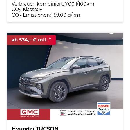
Verbrauch kombiniert:
7,00 l/100km
CO
-Klasse:
F
2
CO
-Emissionen:
159,00 g/km
2
ab 534,– € mtl.
Hyundai TUCSON