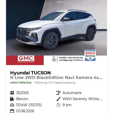
Hyundai TUCSON
N Line 2WD BlackEdition Navi Kamera 4xSHZ Pano ACC
sofort lieferbar
Fahrzeug mit Tageszulassung
Fahrzeugnr.
352005
Getriebe
Automatik
Kraftstoff
Benzin
Außenfarbe
W6H Serenity White Pearl
Leistung
110 kW (150 PS)
Kilometerstand
9 km
01.08.2026