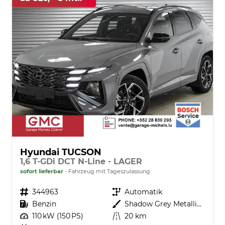
Hyundai TUCSON
1,6 T-GDi DCT N-Line - LAGER
sofort lieferbar
Fahrzeug mit Tageszulassung
Fahrzeugnr.
344963
Getriebe
Automatik
Kraftstoff
Benzin
Außenfarbe
Shadow Grey Metallic ()
Leistung
110 kW (150 PS)
Kilometerstand
20 km