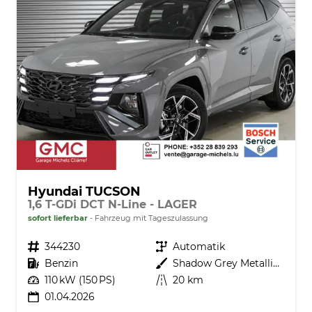
Hyundai TUCSON
1,6 T-GDi DCT N-Line - LAGER
sofort lieferbar
Fahrzeug mit Tageszulassung
Fahrzeugnr.
344230
Getriebe
Automatik
Kraftstoff
Benzin
Außenfarbe
Shadow Grey Metallic ()
Leistung
110 kW (150 PS)
Kilometerstand
20 km
01.04.2026