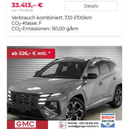
33.413,– €
Details
incl. 17% MwSt.
Verbrauch kombiniert:
7,10 l/100km
CO
-Klasse:
F
2
CO
-Emissionen:
161,00 g/km
2
ab 526,– € mtl.