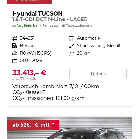
Hyundai TUCSON
1,6 T-GDi DCT N-Line - LAGER
sofort lieferbar
Fahrzeug mit Tageszulassung
Fahrzeugnr.
344231
Getriebe
Automatik
Kraftstoff
Benzin
Außenfarbe
Shadow Grey Metallic ()
Leistung
110 kW (150 PS)
Kilometerstand
20 km
01.04.2026
33.413,– €
Details
incl. 17% MwSt.
Verbrauch kombiniert:
7,10 l/100km
CO
-Klasse:
F
2
CO
-Emissionen:
161,00 g/km
2
ab 526,– € mtl.