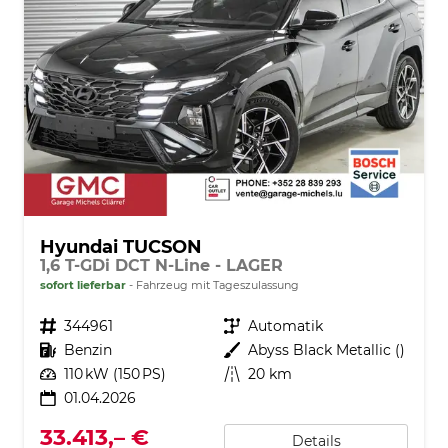
Hyundai TUCSON
1,6 T-GDi DCT N-Line - LAGER
sofort lieferbar
Fahrzeug mit Tageszulassung
Fahrzeugnr.
344961
Getriebe
Automatik
Kraftstoff
Benzin
Außenfarbe
Abyss Black Metallic ()
Leistung
110 kW (150 PS)
Kilometerstand
20 km
01.04.2026
33.413,– €
Details