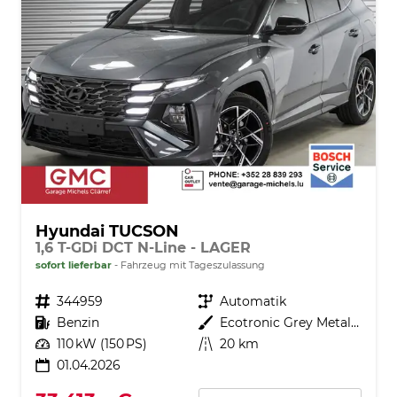
Hyundai TUCSON
1,6 T-GDi DCT N-Line - LAGER
sofort lieferbar
Fahrzeug mit Tageszulassung
Fahrzeugnr.
344959
Getriebe
Automatik
Kraftstoff
Benzin
Außenfarbe
Ecotronic Grey Metallic ()
Leistung
110 kW (150 PS)
Kilometerstand
20 km
01.04.2026