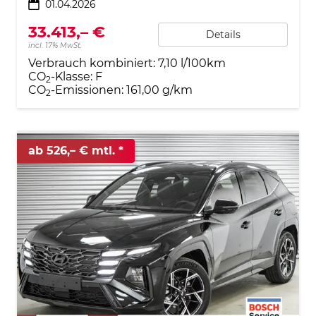
01.04.2026
33.413,– €
Details
incl. 17% MwSt.
Verbrauch kombiniert:
7,10 l/100km
CO
-Klasse:
F
2
CO
-Emissionen:
161,00 g/km
2
ab 526,– € mtl.