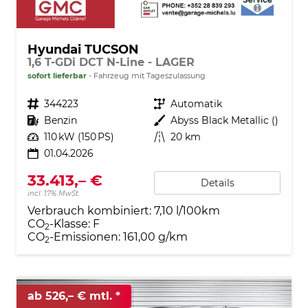
Hyundai TUCSON
1,6 T-GDi DCT N-Line - LAGER
sofort lieferbar
Fahrzeug mit Tageszulassung
Fahrzeugnr.
344223
Getriebe
Automatik
Kraftstoff
Benzin
Außenfarbe
Abyss Black Metallic ()
Leistung
110 kW (150 PS)
Kilometerstand
20 km
01.04.2026
33.413,– €
Details
incl. 17% MwSt.
Verbrauch kombiniert:
7,10 l/100km
CO
-Klasse:
F
2
CO
-Emissionen:
161,00 g/km
2
ab 526,– € mtl.