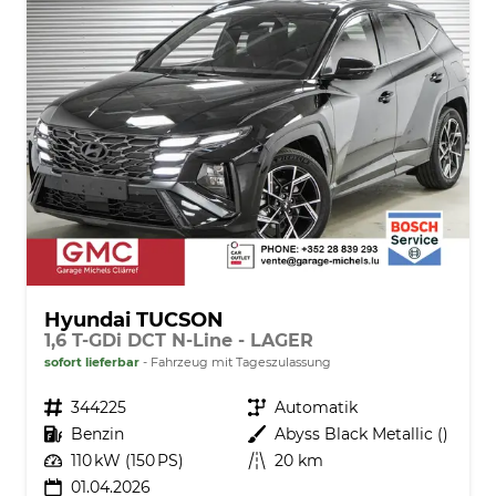
Hyundai TUCSON
1,6 T-GDi DCT N-Line - LAGER
sofort lieferbar
Fahrzeug mit Tageszulassung
Fahrzeugnr.
344225
Getriebe
Automatik
Kraftstoff
Benzin
Außenfarbe
Abyss Black Metallic ()
Leistung
110 kW (150 PS)
Kilometerstand
20 km
01.04.2026