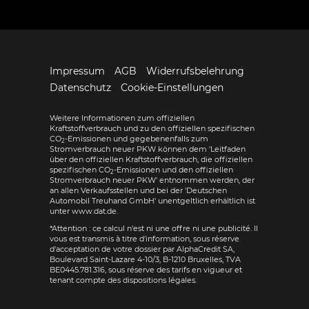
Impressum
AGB
Widerrufsbelehrung
Datenschutz
Cookie-Einstellungen
Weitere Informationen zum offiziellen
Kraftstoffverbrauch und zu den offiziellen spezifischen
CO
-Emissionen und gegebenenfalls zum
2
Stromverbrauch neuer PKW können dem 'Leitfaden
über den offiziellen Kraftstoffverbrauch, die offiziellen
spezifischen CO
-Emissionen und den offiziellen
2
Stromverbrauch neuer PKW' entnommen werden, der
an allen Verkaufsstellen und bei der 'Deutschen
Automobil Treuhand GmbH' unentgeltlich erhältlich ist
unter www.dat.de.
*Attention : ce calcul n'est ni une offre ni une publicité. Il
vous est transmis à titre d'information, sous réserve
d'acceptation de votre dossier par AlphaCredit SA,
Boulevard Saint-Lazare 4-10/3, B-1210 Bruxelles, TVA
BE0445.781.316, sous réserve des tarifs en vigueur et
tenant compte des dispositions légales.