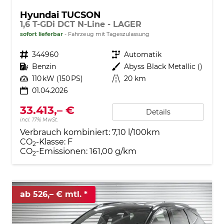
Hyundai TUCSON
1,6 T-GDi DCT N-Line - LAGER
sofort lieferbar
Fahrzeug mit Tageszulassung
Fahrzeugnr.
344960
Getriebe
Automatik
Kraftstoff
Benzin
Außenfarbe
Abyss Black Metallic ()
Leistung
110 kW (150 PS)
Kilometerstand
20 km
01.04.2026
33.413,– €
Details
incl. 17% MwSt.
Verbrauch kombiniert:
7,10 l/100km
CO
-Klasse:
F
2
CO
-Emissionen:
161,00 g/km
2
ab 526,– € mtl.