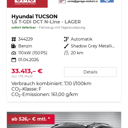
Hyundai TUCSON
1,6 T-GDi DCT N-Line - LAGER
sofort lieferbar
Fahrzeug mit Tageszulassung
Fahrzeugnr.
344229
Getriebe
Automatik
Kraftstoff
Benzin
Außenfarbe
Shadow Grey Metallic ()
Leistung
110 kW (150 PS)
Kilometerstand
20 km
01.04.2026
33.413,– €
Details
incl. 17% MwSt.
Verbrauch kombiniert:
7,10 l/100km
CO
-Klasse:
F
2
CO
-Emissionen:
161,00 g/km
2
ab 526,– € mtl.