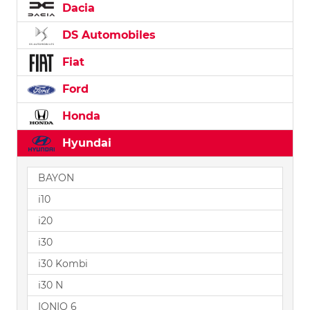
Dacia
DS Automobiles
Fiat
Ford
Honda
Hyundai
BAYON
i10
i20
i30
i30 Kombi
i30 N
IONIQ 6