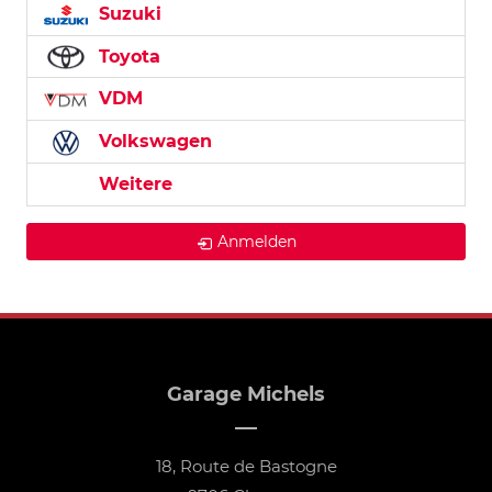
Suzuki
Toyota
VDM
Volkswagen
Weitere
Anmelden
Garage Michels
18, Route de Bastogne