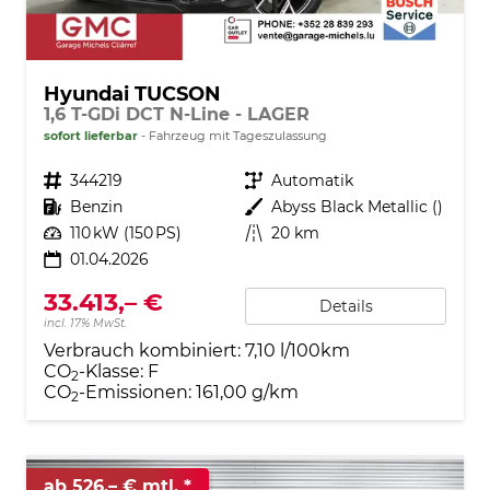
Hyundai TUCSON
1,6 T-GDi DCT N-Line - LAGER
sofort lieferbar
Fahrzeug mit Tageszulassung
Fahrzeugnr.
344219
Getriebe
Automatik
Kraftstoff
Benzin
Außenfarbe
Abyss Black Metallic ()
Leistung
110 kW (150 PS)
Kilometerstand
20 km
01.04.2026
33.413,– €
Details
incl. 17% MwSt.
Verbrauch kombiniert:
7,10 l/100km
CO
-Klasse:
F
2
CO
-Emissionen:
161,00 g/km
2
ab 526,– € mtl.