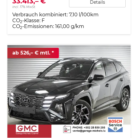
33.413,– €
Details
incl. 17% MwSt.
Verbrauch kombiniert:
7,10 l/100km
CO
-Klasse:
F
2
CO
-Emissionen:
161,00 g/km
2
ab 526,– € mtl.