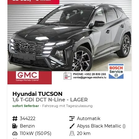
Hyundai TUCSON
1,6 T-GDi DCT N-Line - LAGER
sofort lieferbar
Fahrzeug mit Tageszulassung
Fahrzeugnr.
344222
Getriebe
Automatik
Kraftstoff
Benzin
Außenfarbe
Abyss Black Metallic ()
Leistung
110 kW (150 PS)
Kilometerstand
20 km