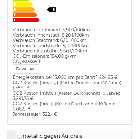
Verbrauch kombiniert:
5,90 l/100km
Verbrauch Innenstadt:
8,20 l/100km
Verbrauch Stadtrand:
6,10 l/100km
Verbrauch Landstraße:
5,10 l/100km
Verbrauch Autobahn:
5,60 l/100km
CO
-Emissionen:
154,00 g/km
2
CO
-Klasse:
E
2
Download
Energiekosten bei 15.000 km pro Jahr:
1.424,85 €
CO2 Kosten (niedrig)
:
(Kosten Durchschnitt 10 Jahre)
1.386,- €
CO2 Kosten (mittel)
:
(Kosten Durchschnitt 10 Jahre)
3.291,75 €
CO2 Kosten (hoch)
:
(Kosten Durchschnitt 10 Jahre)
5.082,- €
Jahressteuer:
322,- €
metallic gegen Aufpreis