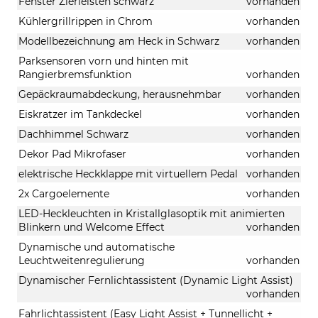
Fenster Zierleisten schwarz
vorhanden
Kühlergrillrippen in Chrom
vorhanden
Modellbezeichnung am Heck in Schwarz
vorhanden
Parksensoren vorn und hinten mit
Rangierbremsfunktion
vorhanden
Gepäckraumabdeckung, herausnehmbar
vorhanden
Eiskratzer im Tankdeckel
vorhanden
Dachhimmel Schwarz
vorhanden
Dekor Pad Mikrofaser
vorhanden
elektrische Heckklappe mit virtuellem Pedal
vorhanden
2x Cargoelemente
vorhanden
LED-Heckleuchten in Kristallglasoptik mit animierten
Blinkern und Welcome Effect
vorhanden
Dynamische und automatische
Leuchtweitenregulierung
vorhanden
Dynamischer Fernlichtassistent (Dynamic Light Assist)
vorhanden
Fahrlichtassistent (Easy Light Assist + Tunnellicht +