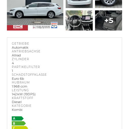
+5
GETRIEBE
Automatik
ANTRIEBSACHSE
Allrad
ZYLINDER
4
PARTIKELFILTER
1
SCHADSTOFFKLASSE
Euro 6b
HUBRAUM
1.968 ccm
LEISTUNG
142 kW (193 PS)
KRAFTSTOFF
Diesel
KATEGORIE
Kombi