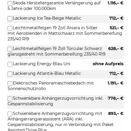
Skoda Herstellergarantie Verlängerung auf
1.116,– €
5 Jahre oder 100.000km
Lackierung Ice Tea-Beige Metallic
712,– €
Leichtmetallfelgen 19 Zoll Aniara in Silber
521,– €
mit Aeroblenden in Mattschwarz mit Sommerbereifung
235/40 R19
Leichtmetallfelgen 19 Zoll Torcular Schwarz
628,– €
glanzgedreht mit Sommerbereifung 235/40 R19
Lackierung Energy-Blau Uni
ohne Aufpreis
Lackierung Atlantik-Blau Metallic
712,– €
Elektrisches Panoramaschiebedach mit
1.191,– €
Sonnenschutzrollo
Schwenkbare Anhängerzugvorrichtung inkl.
776,– €
Gespannstabilisierung
Schwenkbare Anhängerzugvorrichtung mit
893,– €
Anhängerrangierassistent (ARA) inkl.
Gespannstabilisierung, nur in Verbindung mit Paket
Assisted Drive Plus