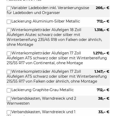
Variabler Ladeboden inkl. Verankerungsöse
266,– €
für Ladeboden und Organiser
Lackierung Aluminium-Silber Metallic
712,– €
Winterkompletträder Alufelgen 18 Zoll
1.318,– €
Alufelgen Alutec schwarz oder silber mit
Winterbereifung 235/45 R18 von Falken oder ähnlich,
ohne Montage
Winterkompletträder Alufelgen 17 Zoll
1.270,– €
Alufelgen ATS schwarz oder silber mit Winterbereifung
215/55 R17 von Continental, ohne Montage
Winterkompletträder Alufelgen 17 Zoll
1.147,– €
Alufelgen ATS schwarz oder silber mit Winterbereifung
215/55 R17 von Falken oder ähnlich, ohne Montage
Lackierung Graphite-Grau Metallic
712,– €
Verbandskasten, Warndreieck und 2
38,– €
Warnwesten
Verbandskasten, Warndreieck und 1
33,– €