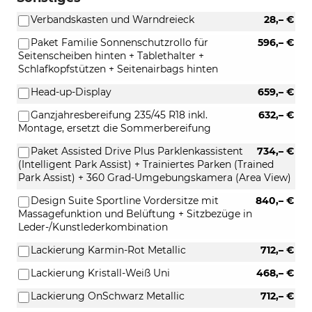
Verbandskasten und Warndreieck
28,– €
Paket Familie Sonnenschutzrollo für
596,– €
Seitenscheiben hinten + Tablethalter +
Schlafkopfstützen + Seitenairbags hinten
Head-up-Display
659,– €
Ganzjahresbereifung 235/45 R18 inkl.
632,– €
Montage, ersetzt die Sommerbereifung
Paket Assisted Drive Plus Parklenkassistent
734,– €
(Intelligent Park Assist) + Trainiertes Parken (Trained
Park Assist) + 360 Grad-Umgebungskamera (Area View)
Design Suite Sportline Vordersitze mit
840,– €
Massagefunktion und Belüftung + Sitzbezüge in
Leder-/Kunstlederkombination
Lackierung Karmin-Rot Metallic
712,– €
Lackierung Kristall-Weiß Uni
468,– €
Lackierung OnSchwarz Metallic
712,– €