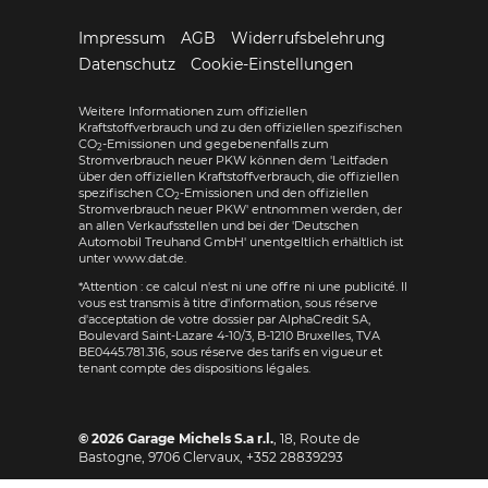
Impressum
AGB
Widerrufsbelehrung
Datenschutz
Cookie-Einstellungen
Weitere Informationen zum offiziellen
Kraftstoffverbrauch und zu den offiziellen spezifischen
CO
-Emissionen und gegebenenfalls zum
2
Stromverbrauch neuer PKW können dem 'Leitfaden
über den offiziellen Kraftstoffverbrauch, die offiziellen
spezifischen CO
-Emissionen und den offiziellen
2
Stromverbrauch neuer PKW' entnommen werden, der
an allen Verkaufsstellen und bei der 'Deutschen
Automobil Treuhand GmbH' unentgeltlich erhältlich ist
unter www.dat.de.
*Attention : ce calcul n'est ni une offre ni une publicité. Il
vous est transmis à titre d'information, sous réserve
d'acceptation de votre dossier par AlphaCredit SA,
Boulevard Saint-Lazare 4-10/3, B-1210 Bruxelles, TVA
BE0445.781.316, sous réserve des tarifs en vigueur et
tenant compte des dispositions légales.
© 2026
Garage Michels S.a r.l.
,
18, Route de
Bastogne
,
9706
Clervaux,
+352 28839293