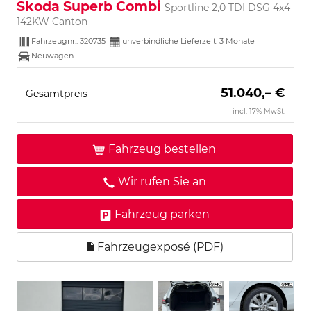
Skoda Superb Combi
Sportline 2,0 TDI DSG 4x4
142KW Canton
Fahrzeugnr.:
320735
unverbindliche Lieferzeit:
3 Monate
Neuwagen
51.040,– €
Gesamtpreis
incl. 17% MwSt.
Fahrzeug bestellen
Wir rufen Sie an
Fahrzeug parken
Fahrzeugexposé (PDF)