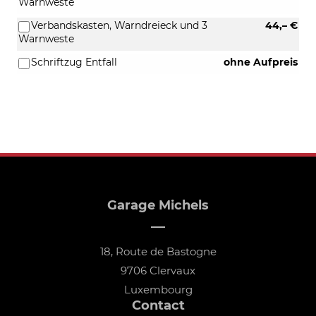
Warnweste
Verbandskasten, Warndreieck und 3
44,– €
Warnweste
Schriftzug Entfall
ohne Aufpreis
Garage Michels
18, Route de Bastogne
9706 Clervaux
Luxembourg
Contact